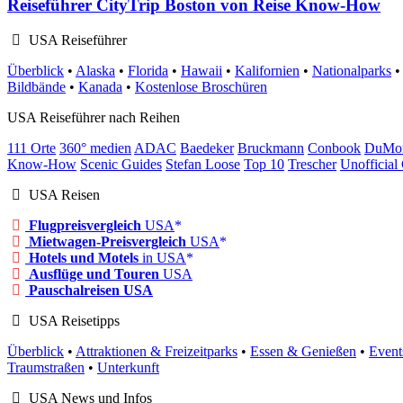
Reiseführer CityTrip Boston von Reise Know-How
USA Reiseführer
Überblick
•
Alaska
•
Florida
•
Hawaii
•
Kalifornien
•
Nationalparks
Bildbände
•
Kanada
•
Kostenlose Broschüren
USA Reiseführer nach Reihen
111 Orte
360° medien
ADAC
Baedeker
Bruckmann
Conbook
DuMo
Know-How
Scenic Guides
Stefan Loose
Top 10
Trescher
Unofficial
USA Reisen
Flugpreisvergleich
USA
Mietwagen-Preisvergleich
USA
Hotels und Motels
in USA
Ausflüge und Touren
USA
Pauschalreisen USA
USA Reisetipps
Überblick
•
Attraktionen & Freizeitparks
•
Essen & Genießen
•
Event
Traumstraßen
•
Unterkunft
USA News und Infos