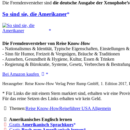
Die Fremdenversteher sind
die deutsche Ausgabe der Xenophobe’
So sind sie, die Amerikaner
Die Fremdenversteher von Reise Know-How
- Nationalismus & Identität, Typische Eigenschaften, Einstellungen &
- Sinn für Humor, Freizeit & Vergnügen, Bräuche & Traditionen
- Aussehen, Gesundheit & Hygiene, Kultur, Essen & Trinken
- Regierung & Bürokratie, Systeme, Gesetz, Verbrechen & Bestrafun
So
Bei Amazon kaufen
sind
Herausgeber: Reise Know-How Verlag Peter Rump GmbH, 1. Edition 2017,
sie,
die
* Für Links die mit einem Stern markiert sind, erhalten wir eine Pr
Amerikaner
Für das reine Setzen des Links erhalten wir kein Geld.
Themen:
Reise Know-How
Reiseführer USA Allgemein
Amerikanisches Englisch lernen
Gratis
Amerikanisch Sprachkurs
Gratis
Buch zum Amerikanisch lernen