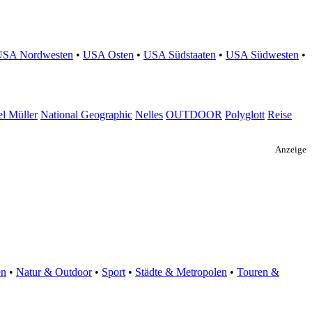
USA Nordwesten
•
USA Osten
•
USA Südstaaten
•
USA Südwesten
•
l Müller
National Geographic
Nelles
OUTDOOR
Polyglott
Reise
Anzeige
en
•
Natur & Outdoor
•
Sport
•
Städte & Metropolen
•
Touren &