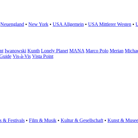
•
Neuengland
•
New York
•
USA Allgemein
•
USA Mittlerer Westen
•
nt
Iwanowski
Kunth
Lonely Planet
MANA
Marco Polo
Merian
Michae
 Guide
Vis-à-Vis
Vista Point
s & Festivals
•
Film & Musik
•
Kultur & Gesellschaft
•
Kunst & Muse