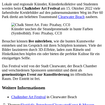
Lokale und regionale Künstler, Künstlerkollektive und Studenten
werden beim
Chalktober Art Festival
am 15. Oktober 2022 viele
farbenfrohe Kreidebilder auf den palmenumsäumten Weg im Pier 60
Park direkt am beliebten Traumstrand
Clearwater Beach
zaubern.
Künstler tauchen die Strandpromenade in bunte Farben
(Symbolbild). Foto: Pixabay, CC0
Besucher können
live miterleben
, wie die bunten Kunstwerke
entstehen und ins Gespräch mit ihren Schöpfern kommen. Viele der
Bilder faszinieren durch 3D-Effekte, laden zum Rätseln und
Hinkelkästchen hüpfen ein oder bieten die perfekte Kulisse für ein
einzigartiges Selfie.
Das Festival wird von der Stadt Clearwater, der Beach Chamber
und verschiedenen Sponsoren unterstützt und dient als
gemeinnütziges Event zur Kunstförderung
im öffentlichen
Raum. Der Eintritt ist frei.
Weitere Informationen
Chalktober Art Festival
in Clearwater Beach
Themen:
Florida
St. Petersburg/Clearwater
Kunst & Museen