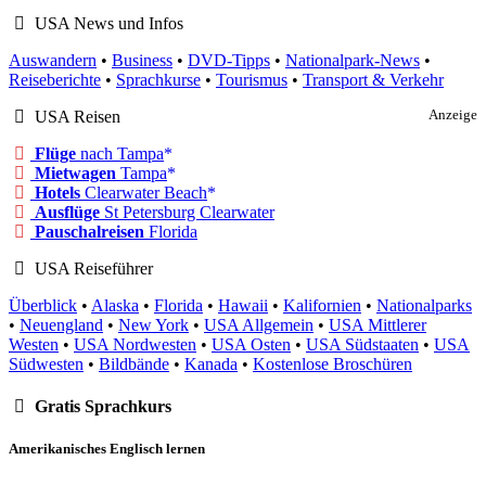
USA News und Infos
Auswandern
•
Business
•
DVD-Tipps
•
Nationalpark-News
•
Reiseberichte
•
Sprachkurse
•
Tourismus
•
Transport & Verkehr
USA Reisen
Anzeige
Flüge
nach Tampa
Mietwagen
Tampa
Hotels
Clearwater Beach
Ausflüge
St Petersburg Clearwater
Pauschalreisen
Florida
USA Reiseführer
Überblick
•
Alaska
•
Florida
•
Hawaii
•
Kalifornien
•
Nationalparks
•
Neuengland
•
New York
•
USA Allgemein
•
USA Mittlerer
Westen
•
USA Nordwesten
•
USA Osten
•
USA Südstaaten
•
USA
Südwesten
•
Bildbände
•
Kanada
•
Kostenlose Broschüren
Gratis Sprachkurs
Amerikanisches Englisch lernen