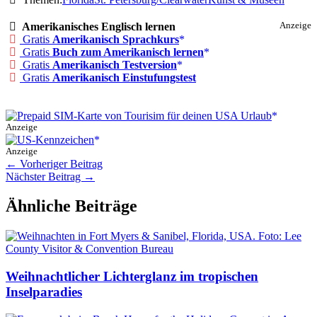
Amerikanisches Englisch lernen
Anzeige
Gratis
Amerikanisch Sprachkurs
Gratis
Buch zum Amerikanisch lernen
Gratis
Amerikanisch Testversion
Gratis
Amerikanisch Einstufungstest
Anzeige
Anzeige
←
Vorheriger Beitrag
Nächster Beitrag
→
Ähnliche Beiträge
Weihnachtlicher Lichterglanz im tropischen
Inselparadies