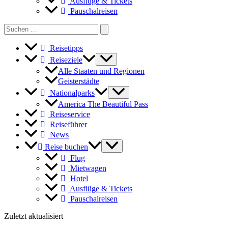
Ausflüge & Tickets
Pauschalreisen
Search
for:
Reisetipps
Reiseziele
Alle Staaten und Regionen
Geisterstädte
Nationalparks
America The Beautiful Pass
Reiseservice
Reiseführer
News
Reise buchen
Flug
Mietwagen
Hotel
Ausflüge & Tickets
Pauschalreisen
Zuletzt aktualisiert