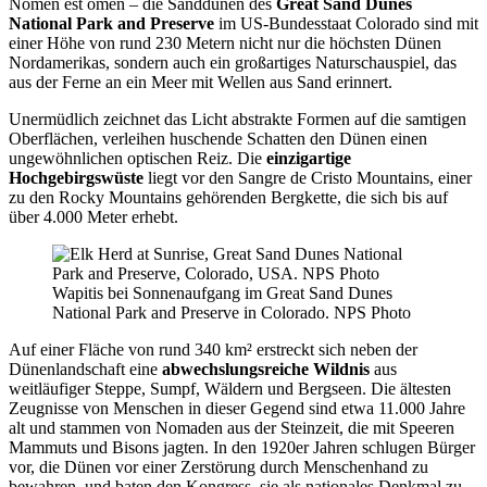
Nomen est omen – die Sanddünen des
Great Sand Dunes
National Park and Preserve
im US-Bundesstaat Colorado sind mit
einer Höhe von rund 230 Metern nicht nur die höchsten Dünen
Nordamerikas, sondern auch ein großartiges Naturschauspiel, das
aus der Ferne an ein Meer mit Wellen aus Sand erinnert.
Unermüdlich zeichnet das Licht abstrakte Formen auf die samtigen
Oberflächen, verleihen huschende Schatten den Dünen einen
ungewöhnlichen optischen Reiz. Die
einzigartige
Hochgebirgswüste
liegt vor den Sangre de Cristo Mountains, einer
zu den Rocky Mountains gehörenden Bergkette, die sich bis auf
über 4.000 Meter erhebt.
Wapitis bei Sonnenaufgang im Great Sand Dunes
National Park and Preserve in Colorado. NPS Photo
Auf einer Fläche von rund 340 km² erstreckt sich neben der
Dünenlandschaft eine
abwechslungsreiche Wildnis
aus
weitläufiger Steppe, Sumpf, Wäldern und Bergseen. Die ältesten
Zeugnisse von Menschen in dieser Gegend sind etwa 11.000 Jahre
alt und stammen von Nomaden aus der Steinzeit, die mit Speeren
Mammuts und Bisons jagten. In den 1920er Jahren schlugen Bürger
vor, die Dünen vor einer Zerstörung durch Menschenhand zu
bewahren, und baten den Kongress, sie als nationales Denkmal zu