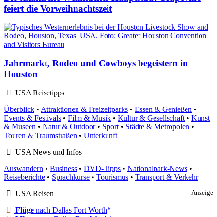
feiert die Vorweihnachtszeit
Jahrmarkt, Rodeo und Cowboys begeistern in
Houston
USA Reisetipps
Überblick
•
Attraktionen & Freizeitparks
•
Essen & Genießen
•
Events & Festivals
•
Film & Musik
•
Kultur & Gesellschaft
•
Kunst
& Museen
•
Natur & Outdoor
•
Sport
•
Städte & Metropolen
•
Touren & Traumstraßen
•
Unterkunft
USA News und Infos
Auswandern
•
Business
•
DVD-Tipps
•
Nationalpark-News
•
Reiseberichte
•
Sprachkurse
•
Tourismus
•
Transport & Verkehr
USA Reisen
Anzeige
Flüge
nach Dallas Fort Worth