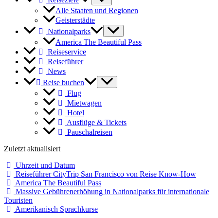
Alle Staaten und Regionen
Geisterstädte
Nationalparks
America The Beautiful Pass
Reiseservice
Reiseführer
News
Reise buchen
Flug
Mietwagen
Hotel
Ausflüge & Tickets
Pauschalreisen
Zuletzt aktualisiert
Uhrzeit und Datum
Reiseführer CityTrip San Francisco von Reise Know-How
America The Beautiful Pass
Massive Gebührenerhöhung in Nationalparks für internationale
Touristen
Amerikanisch Sprachkurse