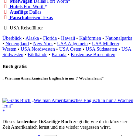
Mietwagen
Dallas Fort Worth
Hotels
Fort Worth
Ausflüge
Dallas
Pauschalreisen
Texas
USA Reiseführer
Überblick
•
Alaska
•
Florida
•
Hawaii
•
Kalifornien
•
Nationalparks
•
Neuengland
•
New York
•
USA Allgemein
•
USA Mittlerer
Westen
•
USA Nordwesten
•
USA Osten
•
USA Südstaaten
•
USA
Südwesten
•
Bildbände
•
Kanada
•
Kostenlose Broschüren
Buch gratis:
„Wie man Amerikanisches Englisch in nur 7 Wochen lernt“
Dieses
kostenlose 168-seitige Buch
zeigt dir, wie du in kürzester
Zeit Amerikanisch lernst und nie wieder vergessen wirst.