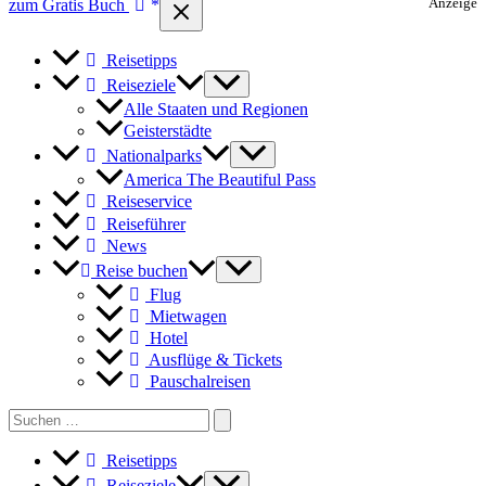
zum Gratis Buch
Anzeige
Reisetipps
Reiseziele
Alle Staaten und Regionen
Geisterstädte
Nationalparks
America The Beautiful Pass
Reiseservice
Reiseführer
News
Reise buchen
Flug
Mietwagen
Hotel
Ausflüge & Tickets
Pauschalreisen
Search
for:
Reisetipps
Reiseziele