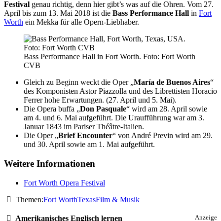
Festival
genau richtig, denn hier gibt’s was auf die Ohren. Vom 27.
April bis zum 13. Mai 2018 ist die
Bass Performance Hall
in
Fort
Worth
ein Mekka für alle Opern-Liebhaber.
Bass Performance Hall in Fort Worth. Foto: Fort Worth
CVB
Gleich zu Beginn weckt die Oper „
María de Buenos Aires
“
des Komponisten Astor Piazzolla und des Librettisten Horacio
Ferrer hohe Erwartungen. (27. April und 5. Mai).
Die Opera buffa „
Don Pasquale
“ wird am 28. April sowie
am 4. und 6. Mai aufgeführt. Die Uraufführung war am 3.
Januar 1843 im Pariser Théâtre-Italien.
Die Oper „
Brief Encounter
“ von André Previn wird am 29.
und 30. April sowie am 1. Mai aufgeführt.
Weitere Informationen
Fort Worth Opera Festival
Themen:
Fort Worth
Texas
Film & Musik
Amerikanisches Englisch lernen
Anzeige