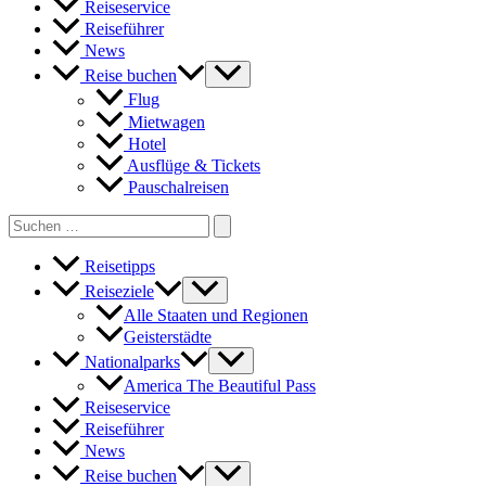
Reiseservice
Reiseführer
News
Reise buchen
Flug
Mietwagen
Hotel
Ausflüge & Tickets
Pauschalreisen
Search
for:
Reisetipps
Reiseziele
Alle Staaten und Regionen
Geisterstädte
Nationalparks
America The Beautiful Pass
Reiseservice
Reiseführer
News
Reise buchen