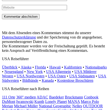
Mail-
Adresse
Website
Mit dem Absenden eines Kommentars stimmst du unserer
Datenschutzerklärung
und der Speicherung von dir angegebener,
personenbezogener Daten zu.
Die Kommentare werden vor der Freischaltung geprüft. Es besteht
kein Anspruch auf Veröffentlichung eines Kommentars.
USA Reiseführer
Überblick
•
Alaska
•
Florida
•
Hawaii
•
Kalifornien
•
Nationalparks
•
Neuengland
•
New York
•
USA Allgemein
•
USA Mittlerer
Westen
•
USA Nordwesten
•
USA Osten
•
USA Südstaaten
•
USA
Südwesten
•
Bildbände
•
Kanada
•
Kostenlose Broschüren
USA Reiseführer nach Reihen
111 Orte
360° medien
ADAC
Baedeker
Bruckmann
Conbook
DuMont
Iwanowski
Kunth
Lonely Planet
MANA
Marco Polo
Merian
Michael Müller
National Geographic
Nelles
OUTDOOR