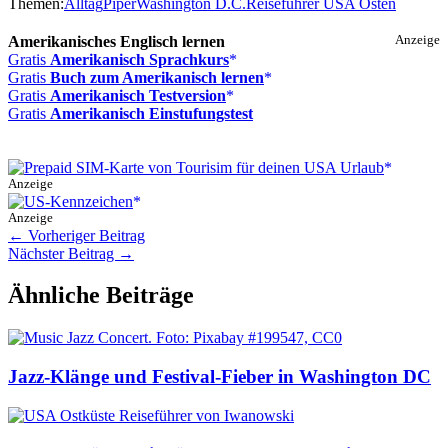
Themen:
Alltag
Piper
Washington D.C.
Reiseführer USA Osten
Amerikanisches Englisch lernen
Anzeige
Gratis
Amerikanisch Sprachkurs
Gratis
Buch zum Amerikanisch lernen
Gratis
Amerikanisch Testversion
Gratis
Amerikanisch Einstufungstest
Anzeige
Anzeige
←
Vorheriger Beitrag
Nächster Beitrag
→
Ähnliche Beiträge
Jazz-Klänge und Festival-Fieber in Washington DC