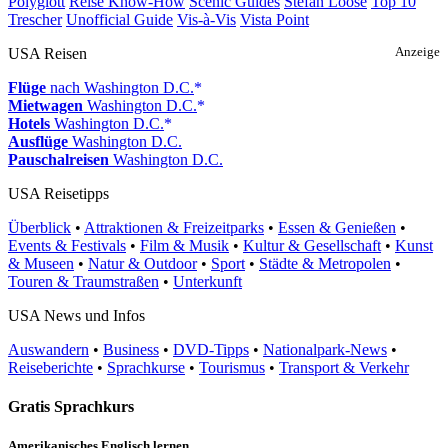
Polyglott
Reise Know-How
Scenic Guides
Stefan Loose
Top 10
Trescher
Unofficial Guide
Vis-à-Vis
Vista Point
USA Reisen
Anzeige
Flüge
nach Washington D.C.
Mietwagen
Washington D.C.
Hotels
Washington D.C.
Ausflüge
Washington D.C.
Pauschalreisen
Washington D.C.
USA Reisetipps
Überblick
•
Attraktionen & Freizeitparks
•
Essen & Genießen
•
Events & Festivals
•
Film & Musik
•
Kultur & Gesellschaft
•
Kunst
& Museen
•
Natur & Outdoor
•
Sport
•
Städte & Metropolen
•
Touren & Traumstraßen
•
Unterkunft
USA News und Infos
Auswandern
•
Business
•
DVD-Tipps
•
Nationalpark-News
•
Reiseberichte
•
Sprachkurse
•
Tourismus
•
Transport & Verkehr
Gratis Sprachkurs
Amerikanisches Englisch lernen