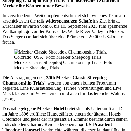
Sheepdog Championship Trials“ im historischen Städtchen
Meeker ihr Können unter Beweis.
In verschiedenen Wettkämpfen entscheidet sich, welches Team am
geschicktesten die
teils widerspenstigen Schafe
ins Ziel bringt.
Zuschauer erwarten vom 6. bis 10. September 2023 fünf spannende
Wettkampftage vor der Kulisse des White River Valley in Meeker.
Das Siegerpaar darf sich über eine Prämie von 20.000 US-Dollar
freuen.
Meeker Classic Sheepdog Championship Trials. Foto:
Meeker Sheepdog Trials
Die Austragungen der „
36th Meeker Classic Sheepdog
Championship Trials
“ werden von einem bunten Programm
begleitet. Eine Kunstausstellung, Hunde-Vorführungen und Live-
Musik laden zum Verweilen ein und auch für das leibliche Wohl ist
gesorgt.
Das nahegelegene
Meeker Hotel
bietet sich als Unterkunft an. Das
im Jahre 1896 eröffnete Haus, zählt zu einem der ältesten Hotels
Colorados und jedes der insgesamt 14 Zimmer besticht durch seinen
individuellen Charme. Bereits der ehemalige
US-Präsident
Theodore Roosevelt
verbrachte während diverser Jagdausflüge in