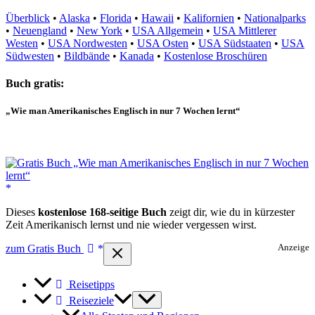
Überblick
•
Alaska
•
Florida
•
Hawaii
•
Kalifornien
•
Nationalparks
•
Neuengland
•
New York
•
USA Allgemein
•
USA Mittlerer
Westen
•
USA Nordwesten
•
USA Osten
•
USA Südstaaten
•
USA
Südwesten
•
Bildbände
•
Kanada
•
Kostenlose Broschüren
Buch gratis:
„Wie man Amerikanisches Englisch in nur 7 Wochen lernt“
Dieses
kostenlose 168-seitige Buch
zeigt dir, wie du in kürzester
Zeit Amerikanisch lernst und nie wieder vergessen wirst.
zum Gratis Buch
Anzeige
Reisetipps
Reiseziele