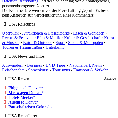
Datenschutzerklärung
und der Speicherung von dir angegebener,
personenbezogener Daten zu.
Die Kommentare werden vor der Freischaltung geprüft. Es besteht
kein Anspruch auf Veröffentlichung eines Kommentars.
USA Reisetipps
Überblick
•
Attraktionen & Freizeitparks
•
Essen & Genießen
•
Events & Festivals
•
Film & Musik
•
Kultur & Gesellschaft
•
Kunst
& Museen
•
Natur & Outdoor
•
Sport
•
Städte & Metropolen
•
Touren & Traumstraßen
•
Unterkunft
USA News und Infos
Auswandern
•
Business
•
DVD-Tipps
•
Nationalpark-News
•
Reiseberichte
•
Sprachkurse
•
Tourismus
•
Transport & Verkehr
USA Reisen
Anzeige
Flüge
nach Denver
Mietwagen
Denver
Hotels
Meeker
Ausflüge
Denver
Pauschalreisen
Colorado
USA Reiseführer