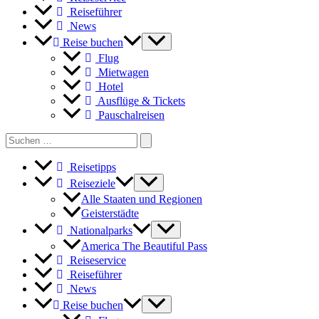
Reiseführer
News
Reise buchen
Flug
Mietwagen
Hotel
Ausflüge & Tickets
Pauschalreisen
Search
for:
Reisetipps
Reiseziele
Alle Staaten und Regionen
Geisterstädte
Nationalparks
America The Beautiful Pass
Reiseservice
Reiseführer
News
Reise buchen