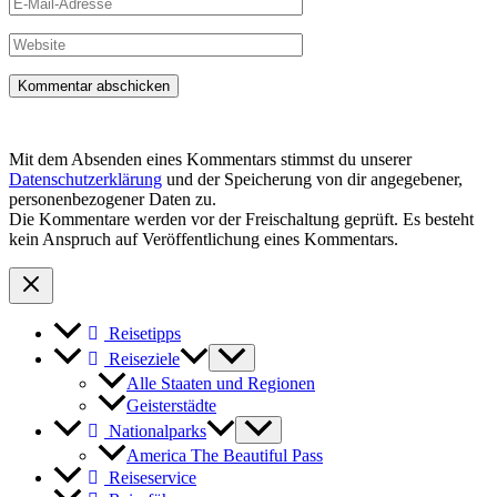
E-
Mail-
Adresse
Website
Mit dem Absenden eines Kommentars stimmst du unserer
Datenschutzerklärung
und der Speicherung von dir angegebener,
personenbezogener Daten zu.
Die Kommentare werden vor der Freischaltung geprüft. Es besteht
kein Anspruch auf Veröffentlichung eines Kommentars.
Reisetipps
Reiseziele
Alle Staaten und Regionen
Geisterstädte
Nationalparks
America The Beautiful Pass
Reiseservice