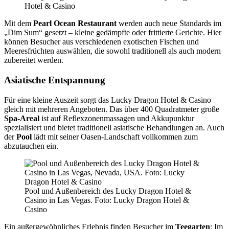
Hotel & Casino
Mit dem
Pearl Ocean Restaurant
werden auch neue Standards im
„Dim Sum“ gesetzt – kleine gedämpfte oder frittierte Gerichte. Hier
können Besucher aus verschiedenen exotischen Fischen und
Meeresfrüchten auswählen, die sowohl traditionell als auch modern
zubereitet werden.
Asiatische Entspannung
Für eine kleine Auszeit sorgt das Lucky Dragon Hotel & Casino
gleich mit mehreren Angeboten. Das über 400 Quadratmeter große
Spa-Areal
ist auf Reflexzonenmassagen und Akkupunktur
spezialisiert und bietet traditionell asiatische Behandlungen an. Auch
der
Pool
lädt mit seiner Oasen-Landschaft vollkommen zum
abzutauchen ein.
Pool und Außenbereich des Lucky Dragon Hotel &
Casino in Las Vegas. Foto: Lucky Dragon Hotel &
Casino
Ein außergewöhnliches Erlebnis finden Besucher im
Teegarten
: Im