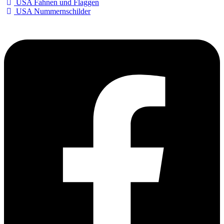
USA Fahnen und Flaggen
USA Nummernschilder