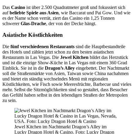
Das
Casino
ist über 2.500 Quadratmeter groß und fokussiert sich
auf
beliebte Spiele aus Asien
, wie Baccarat und Pai Gow. Und wie
es der Name schon verrät, ziert das Casino ein 1,25 Tonnen
schwerer
Glas-Drache
, der von der Decke hängt.
Asiatische Köstlichkeiten
Die
fünf verschiedenen Restaurants
sind die Hauptbestandteile
des Hotels und zählen jetzt schon zu den besten asiatischen
Restaurants in Las Vegas. Die
Jewel Kitchen
bildet das Herzstück
und ist die einzige Show-Küche in Las Vegas mit einem 360 Grad
Einblick. Sie ist in die
Dragon’s Alley
eingebettet. Der Nachtmarkt
soll die Straßenmärkte von Asien, Taiwan sowie China nachahmen
und bietet ein ständig wechselndes Menü mit regionalen
Köstlichkeiten, wie Fisch sowie Meeresfrüchte, Barbecue und vieles
mehr. Selbst die Sitzmöglichkeiten sind so gestaltet, dass Besucher
das Gefühl haben selbst in den lebendigen Straßen der Metropolen
zu sein.
Jewel Kitchen im Nachtmarkt Dragon’s Alley im
Lucky Dragon Hotel & Casino. Foto: Lucky Dragon