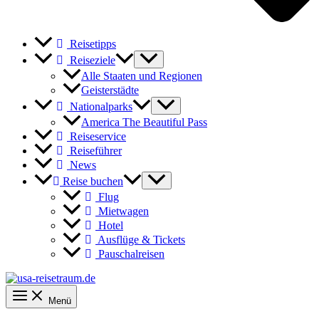
Reisetipps
Reiseziele
Alle Staaten und Regionen
Geisterstädte
Nationalparks
America The Beautiful Pass
Reiseservice
Reiseführer
News
Reise buchen
Flug
Mietwagen
Hotel
Ausflüge & Tickets
Pauschalreisen
Menü