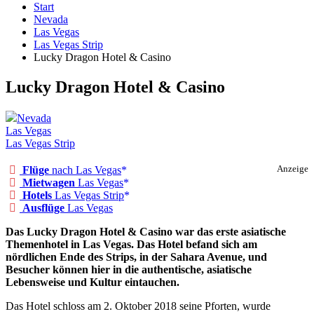
Start
Nevada
Las Vegas
Las Vegas Strip
Lucky Dragon Hotel & Casino
Lucky Dragon Hotel & Casino
Nevada
Las Vegas
Las Vegas Strip
Flüge
nach Las Vegas
Anzeige
Mietwagen
Las Vegas
Hotels
Las Vegas Strip
Ausflüge
Las Vegas
Das Lucky Dragon Hotel & Casino war das erste asiatische
Themenhotel in Las Vegas. Das Hotel befand sich am
nördlichen Ende des Strips, in der Sahara Avenue, und
Besucher können hier in die authentische, asiatische
Lebensweise und Kultur eintauchen.
Das Hotel schloss am 2. Oktober 2018 seine Pforten, wurde