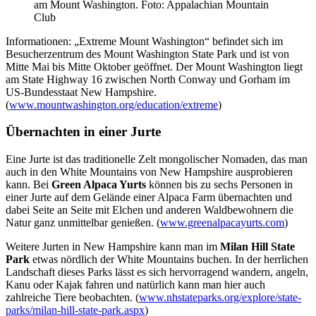
am Mount Washington. Foto: Appalachian Mountain
Club
Informationen: „Extreme Mount Washington“ befindet sich im
Besucherzentrum des Mount Washington State Park und ist von
Mitte Mai bis Mitte Oktober geöffnet. Der Mount Washington liegt
am State Highway 16 zwischen North Conway und Gorham im
US-Bundesstaat New Hampshire.
(
www.mountwashington.org/education/extreme
)
Übernachten in einer Jurte
Eine Jurte ist das traditionelle Zelt mongolischer Nomaden, das man
auch in den White Mountains von New Hampshire ausprobieren
kann. Bei
Green Alpaca Yurts
können bis zu sechs Personen in
einer Jurte auf dem Gelände einer Alpaca Farm übernachten und
dabei Seite an Seite mit Elchen und anderen Waldbewohnern die
Natur ganz unmittelbar genießen. (
www.greenalpacayurts.com
)
Weitere Jurten in New Hampshire kann man im
Milan Hill State
Park
etwas nördlich der White Mountains buchen. In der herrlichen
Landschaft dieses Parks lässt es sich hervorragend wandern, angeln,
Kanu oder Kajak fahren und natürlich kann man hier auch
zahlreiche Tiere beobachten. (
www.nhstateparks.org/explore/state-
parks/milan-hill-state-park.aspx
)