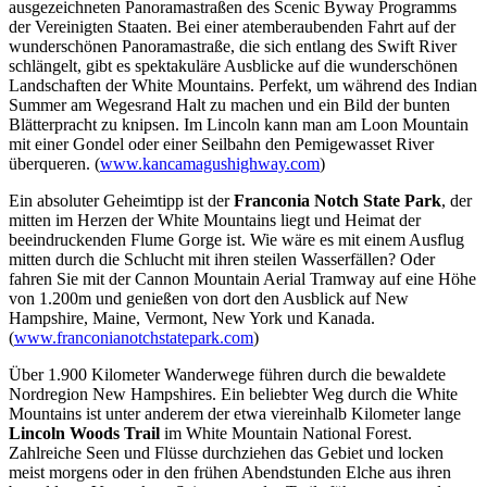
ausgezeichneten Panoramastraßen des Scenic Byway Programms
der Vereinigten Staaten. Bei einer atemberaubenden Fahrt auf der
wunderschönen Panoramastraße, die sich entlang des Swift River
schlängelt, gibt es spektakuläre Ausblicke auf die wunderschönen
Landschaften der White Mountains. Perfekt, um während des Indian
Summer am Wegesrand Halt zu machen und ein Bild der bunten
Blätterpracht zu knipsen. Im Lincoln kann man am Loon Mountain
mit einer Gondel oder einer Seilbahn den Pemigewasset River
überqueren. (
www.kancamagushighway.com
)
Ein absoluter Geheimtipp ist der
Franconia Notch State Park
, der
mitten im Herzen der White Mountains liegt und Heimat der
beeindruckenden Flume Gorge ist. Wie wäre es mit einem Ausflug
mitten durch die Schlucht mit ihren steilen Wasserfällen? Oder
fahren Sie mit der Cannon Mountain Aerial Tramway auf eine Höhe
von 1.200m und genießen von dort den Ausblick auf New
Hampshire, Maine, Vermont, New York und Kanada.
(
www.franconianotchstatepark.com
)
Über 1.900 Kilometer Wanderwege führen durch die bewaldete
Nordregion New Hampshires. Ein beliebter Weg durch die White
Mountains ist unter anderem der etwa viereinhalb Kilometer lange
Lincoln Woods Trail
im White Mountain National Forest.
Zahlreiche Seen und Flüsse durchziehen das Gebiet und locken
meist morgens oder in den frühen Abendstunden Elche aus ihren