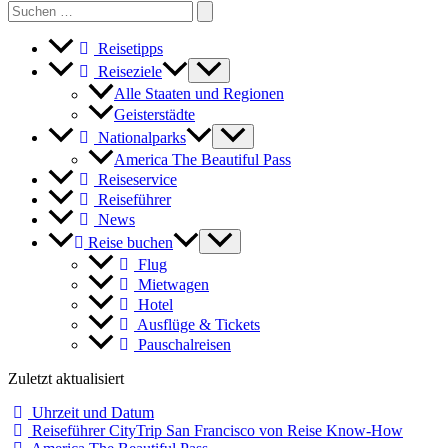
Search
for:
Reisetipps
Reiseziele
Alle Staaten und Regionen
Geisterstädte
Nationalparks
America The Beautiful Pass
Reiseservice
Reiseführer
News
Reise buchen
Flug
Mietwagen
Hotel
Ausflüge & Tickets
Pauschalreisen
Zuletzt aktualisiert
Uhrzeit und Datum
Reiseführer CityTrip San Francisco von Reise Know-How