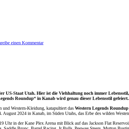
hreibe einen Kommentar
er US-Staat Utah. Hier ist die Viehhaltung noch immer Lebensstil
gends Roundup“ in Kanab wird genau dieser Lebensstil gefeiert.
n und Western-Kleidung, katapultiert das
Western Legends Roundup
. August 2024 in Kanab, im Süden Utahs, das Erbe des wilden Westens
19 Uhr in der Kane Plex Arena mit Blick auf das Jackson Flat Reservo
s, Saddle Bronc, Barrel Racing, Jr Bulls, Peewee Steers, Mutton Bust