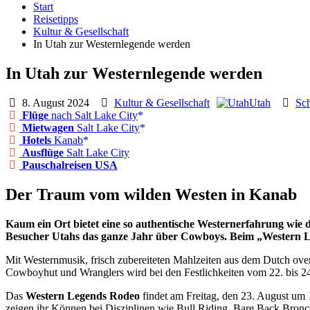
Start
Reisetipps
Kultur & Gesellschaft
In Utah zur Westernlegende werden
In Utah zur Westernlegende werden
8. August 2024
Kultur & Gesellschaft
Utah
Sc
Flüge
nach Salt Lake City
Mietwagen
Salt Lake City
Hotels
Kanab
Ausflüge
Salt Lake City
Pauschalreisen USA
Der Traum vom wilden Westen in Kanab
Kaum ein Ort bietet eine so authentische Westernerfahrung wie d
Besucher Utahs das ganze Jahr über Cowboys. Beim „Western Le
Mit Westernmusik, frisch zubereiteten Mahlzeiten aus dem Dutch ove
Cowboyhut und Wranglers wird bei den Festlichkeiten vom 22. bis 24
Das
Western Legends Rodeo
findet am Freitag, den 23. August um 
zeigen ihr Können bei Disziplinen wie Bull Riding, Bare Back Bronc