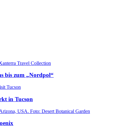
ams bis zum „Nordpol“
rkt in Tucson
oenix