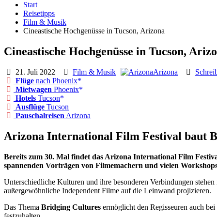
Start
Reisetipps
Film & Musik
Cineastische Hochgenüsse in Tucson, Arizona
Cineastische Hochgenüsse in Tucson, Ariz
21. Juli 2022
Film & Musik
Arizona
Schrei
Flüge
nach Phoenix
Mietwagen
Phoenix
Hotels
Tucson
Ausflüge
Tucson
Pauschalreisen
Arizona
Arizona International Film Festival baut
Bereits zum 30. Mal findet das Arizona International Film Festiv
spannenden Vorträgen von Filmemachern und vielen Workshops wi
Unterschiedliche Kulturen und ihre besonderen Verbindungen stehen
außergewöhnliche Independent Filme auf die Leinwand projizieren.
Das Thema
Bridging Cultures
ermöglicht den Regisseuren auch bei 
festzuhalten.