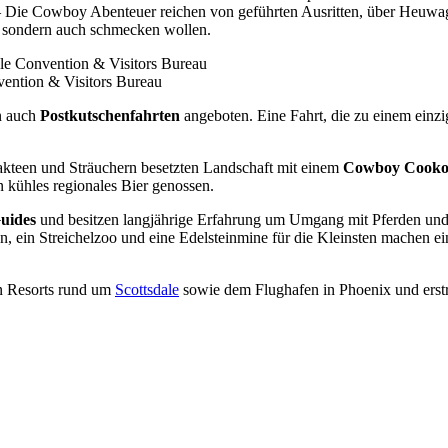
– Die Cowboy Abenteuer reichen von geführten Ausritten, über Heuwag
n, sondern auch schmecken wollen.
vention & Visitors Bureau
n auch
Postkutschenfahrten
angeboten. Eine Fahrt, die zu einem einzi
akteen und Sträuchern besetzten Landschaft mit einem
Cowboy Cooko
 kühles regionales Bier genossen.
uides
und besitzen langjährige Erfahrung um Umgang mit Pferden und 
en, ein Streichelzoo und eine Edelsteinmine für die Kleinsten machen e
en Resorts rund um
Scottsdale
sowie dem Flughafen in Phoenix und erstre