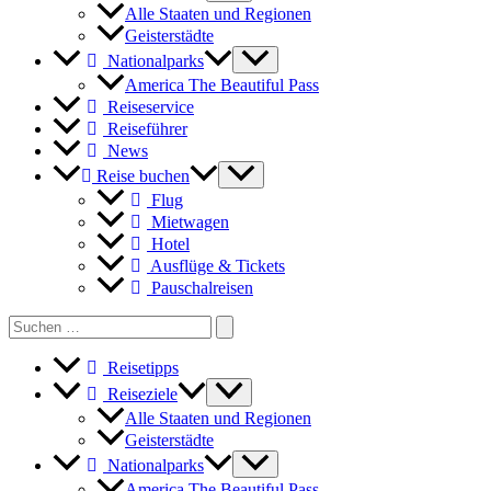
Alle Staaten und Regionen
Geisterstädte
Nationalparks
America The Beautiful Pass
Reiseservice
Reiseführer
News
Reise buchen
Flug
Mietwagen
Hotel
Ausflüge & Tickets
Pauschalreisen
Search
for:
Reisetipps
Reiseziele
Alle Staaten und Regionen
Geisterstädte
Nationalparks
America The Beautiful Pass