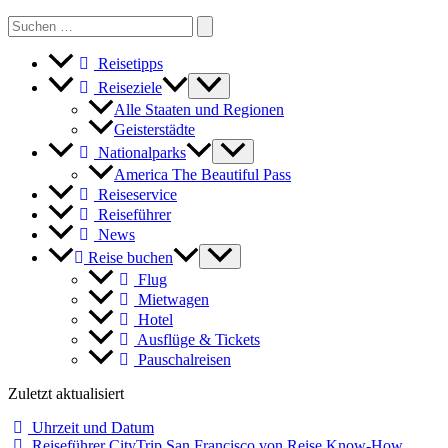
Search
for:
Reisetipps
Reiseziele
Alle Staaten und Regionen
Geisterstädte
Nationalparks
America The Beautiful Pass
Reiseservice
Reiseführer
News
Reise buchen
Flug
Mietwagen
Hotel
Ausflüge & Tickets
Pauschalreisen
Zuletzt aktualisiert
Uhrzeit und Datum
Reiseführer CityTrip San Francisco von Reise Know-How