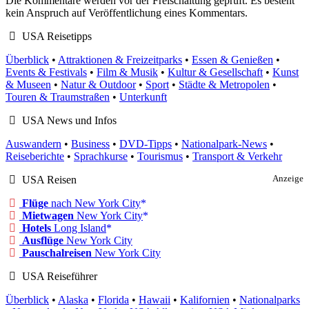
Die Kommentare werden vor der Freischaltung geprüft. Es besteht
kein Anspruch auf Veröffentlichung eines Kommentars.
USA Reisetipps
Überblick
•
Attraktionen & Freizeitparks
•
Essen & Genießen
•
Events & Festivals
•
Film & Musik
•
Kultur & Gesellschaft
•
Kunst
& Museen
•
Natur & Outdoor
•
Sport
•
Städte & Metropolen
•
Touren & Traumstraßen
•
Unterkunft
USA News und Infos
Auswandern
•
Business
•
DVD-Tipps
•
Nationalpark-News
•
Reiseberichte
•
Sprachkurse
•
Tourismus
•
Transport & Verkehr
USA Reisen
Anzeige
Flüge
nach New York City
Mietwagen
New York City
Hotels
Long Island
Ausflüge
New York City
Pauschalreisen
New York City
USA Reiseführer
Überblick
•
Alaska
•
Florida
•
Hawaii
•
Kalifornien
•
Nationalparks