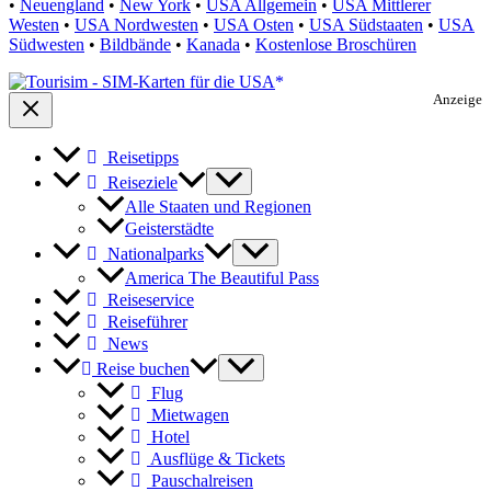
•
Neuengland
•
New York
•
USA Allgemein
•
USA Mittlerer
Westen
•
USA Nordwesten
•
USA Osten
•
USA Südstaaten
•
USA
Südwesten
•
Bildbände
•
Kanada
•
Kostenlose Broschüren
Anzeige
Reisetipps
Reiseziele
Alle Staaten und Regionen
Geisterstädte
Nationalparks
America The Beautiful Pass
Reiseservice
Reiseführer
News
Reise buchen
Flug
Mietwagen
Hotel
Ausflüge & Tickets
Pauschalreisen