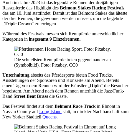
Auch im Jahre 2023 ist das legendäre Rennen der dreijährigen
Rassepferde das Highlight des
Belmont Stakes Racing Festivals
,
das am 10. Juni stattfindet. Damit ist das Belmont Stakes das älteste
der drei Rennen, die gewonnen werden müssen, um die begehrte
„
Triple Crown
“ zu erringen.
Während des Festivals messen sich Rennpferde unterschiedlicher
Kategorien in
insgesamt 9 Einzelrennen
.
Die schnellsten Rennpferde treten gegeneinander an
(Symbolbild). Foto: Pixabay, CC0
Unterhaltung
abseits des Pferdesports bieten Food Trucks,
Ausstellungen der Sponsoren und Konzerte am Abend. Bereits
einen Tag vor dem Rennen wird der Künstler „
Diplo
“ die Besucher
begeistern. Am Abend nach dem Rennen unterhält die Jazz/Funk-
Band
Street Beat Brass
die Gäste.
Das Festival findet auf dem
Belmont Race Track
in Elmont in
Nassau County auf
Long Island
statt, in direkter Nachbarschaft zum
New Yorker Stadtteil
Queens
.