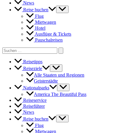
News
Reise buchen
Flug
Mietwagen
Hotel
Ausflüge & Tickets
Pauschalreisen
Search
for:
Reisetipps
Reiseziele
Alle Staaten und Regionen
Geisterstädte
Nationalparks
America The Beautiful Pass
Reiseservice
Reiseführer
News
Reise buchen
Flug
Mietwagen