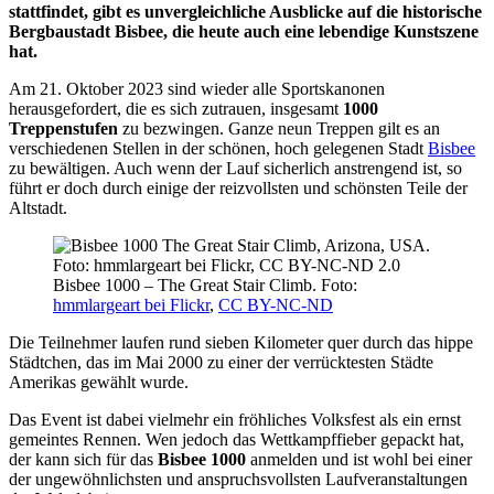
stattfindet, gibt es unvergleichliche Ausblicke auf die historische
Bergbaustadt Bisbee, die heute auch eine lebendige Kunstszene
hat.
Am 21. Oktober 2023 sind wieder alle Sportskanonen
herausgefordert, die es sich zutrauen, insgesamt
1000
Treppenstufen
zu bezwingen. Ganze neun Treppen gilt es an
verschiedenen Stellen in der schönen, hoch gelegenen Stadt
Bisbee
zu bewältigen. Auch wenn der Lauf sicherlich anstrengend ist, so
führt er doch durch einige der reizvollsten und schönsten Teile der
Altstadt.
Bisbee 1000 – The Great Stair Climb. Foto:
hmmlargeart bei Flickr
,
CC BY-NC-ND
Die Teilnehmer laufen rund sieben Kilometer quer durch das hippe
Städtchen, das im Mai 2000 zu einer der verrücktesten Städte
Amerikas gewählt wurde.
Das Event ist dabei vielmehr ein fröhliches Volksfest als ein ernst
gemeintes Rennen. Wen jedoch das Wettkampffieber gepackt hat,
der kann sich für das
Bisbee 1000
anmelden und ist wohl bei einer
der ungewöhnlichsten und anspruchsvollsten Laufveranstaltungen