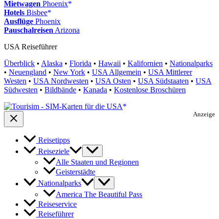
Mietwagen
Phoenix
Hotels
Bisbee
Ausflüge
Phoenix
Pauschalreisen
Arizona
USA Reiseführer
Überblick
•
Alaska
•
Florida
•
Hawaii
•
Kalifornien
•
Nationalparks
•
Neuengland
•
New York
•
USA Allgemein
•
USA Mittlerer
Westen
•
USA Nordwesten
•
USA Osten
•
USA Südstaaten
•
USA
Südwesten
•
Bildbände
•
Kanada
•
Kostenlose Broschüren
Anzeige
Reisetipps
Reiseziele
Alle Staaten und Regionen
Geisterstädte
Nationalparks
America The Beautiful Pass
Reiseservice
Reiseführer