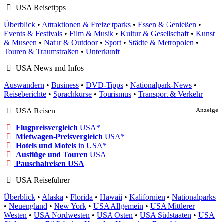
USA Reisetipps
Überblick
•
Attraktionen & Freizeitparks
•
Essen & Genießen
•
Events & Festivals
•
Film & Musik
•
Kultur & Gesellschaft
•
Kunst
& Museen
•
Natur & Outdoor
•
Sport
•
Städte & Metropolen
•
Touren & Traumstraßen
•
Unterkunft
USA News und Infos
Auswandern
•
Business
•
DVD-Tipps
•
Nationalpark-News
•
Reiseberichte
•
Sprachkurse
•
Tourismus
•
Transport & Verkehr
USA Reisen
Anzeige
Flugpreisvergleich
USA
Mietwagen-Preisvergleich
USA
Hotels und Motels
in USA
Ausflüge und Touren
USA
Pauschalreisen USA
USA Reiseführer
Überblick
•
Alaska
•
Florida
•
Hawaii
•
Kalifornien
•
Nationalparks
•
Neuengland
•
New York
•
USA Allgemein
•
USA Mittlerer
Westen
•
USA Nordwesten
•
USA Osten
•
USA Südstaaten
•
USA