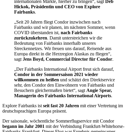
internationalen Märkte, hierher zu bringen“, sagt
Deb
Hickok, Präsidentin und CEO von Explore
Fairbanks
.
„Seit 20 Jahren fliegt Condor inzwischen nach
Fairbanks und wir planen, im nächsten Sommer, wenn
COVID überstanden ist,
nach Fairbanks
zurückzukehren
. Damit unterstreichen wir die
Bedeutung von Fairbanks innerhalb unseres
Streckennetzes. Wir freuen uns darauf, Reisende aus
Europa direkt in die Herzregion Alaskas zu fliegen“,
sagt
Jens Boyd, Commercial Director für Condor
.
„Der Fairbanks International Airport freut sich darauf,
Condor in der Sommersaison 2021 wieder
willkommen zu heißen
und schätzt den Direktservice
sehr, den Condor den Einwohnern von Fairbanks und
Besuchern gleichermaßen bietet“, sagt
Angie Spear,
Managerin des Fairbanks International Airports
.
Explore Fairbanks ist
seit fast 20 Jahren
mit einer Vertretung im
deutschsprachigen Europa präsent.
Der saisonale, wöchentliche Sommerflugservice mit Condor
begann im Jahr 2001
mit der Verbindung Frankfurt-Whitehorse-
Fairbanks-Frankfurt. Dieser Flug war Ergebnis gemeinsamer