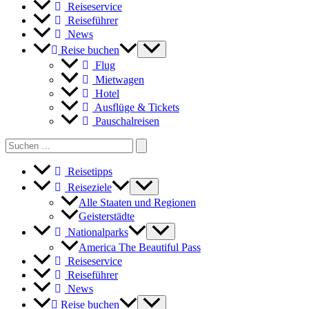
Reiseservice
Reiseführer
News
Reise buchen
Flug
Mietwagen
Hotel
Ausflüge & Tickets
Pauschalreisen
Search
for:
Reisetipps
Reiseziele
Alle Staaten und Regionen
Geisterstädte
Nationalparks
America The Beautiful Pass
Reiseservice
Reiseführer
News
Reise buchen