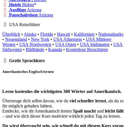
Hotels
Bisbee
Ausflüge
Arizona
Pauschalreisen
Arizona
USA Reiseführer
Überblick
•
Alaska
•
Florida
•
Hawaii
•
Kalifornien
•
Nationalparks
•
Neuengland
•
New York
•
USA Allgemein
•
USA Mittlerer
Westen
•
USA Nordwesten
•
USA Osten
•
USA Südstaaten
•
USA
Südwesten
•
Bildbände
•
Kanada
•
Kostenlose Broschüren
Gratis Sprachkurs
Amerikanisches Englisch lernen
Lerne kostenlos die wichtigsten 300 Wörter auf Amerikanisch.
Überzeuge dich selbst davon, wie du
viel schneller lernst
, als du es
für möglich gehalten hättest.
Entdecke, wie dir Amerikanisch lernen
Spaß macht
und
leicht fällt
– und wie dich dieser Kurs motiviert wirklich jeden Tag zu lernen.
Du wirst überrascht sein, wie schnell du mit diesem Kurs voran