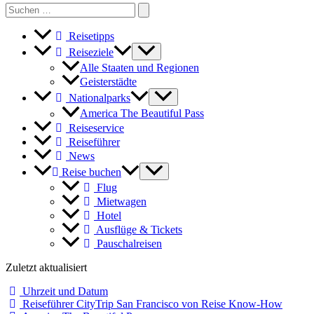
Search
for:
Reisetipps
Reiseziele
Alle Staaten und Regionen
Geisterstädte
Nationalparks
America The Beautiful Pass
Reiseservice
Reiseführer
News
Reise buchen
Flug
Mietwagen
Hotel
Ausflüge & Tickets
Pauschalreisen
Zuletzt aktualisiert
Uhrzeit und Datum
Reiseführer CityTrip San Francisco von Reise Know-How