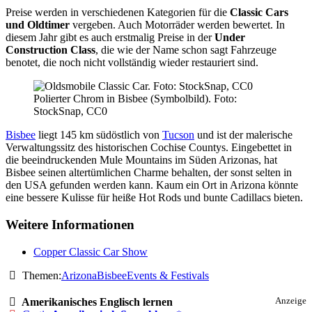
Preise werden in verschiedenen Kategorien für die
Classic Cars
und Oldtimer
vergeben. Auch Motorräder werden bewertet. In
diesem Jahr gibt es auch erstmalig Preise in der
Under
Construction Class
, die wie der Name schon sagt Fahrzeuge
benotet, die noch nicht vollständig wieder restauriert sind.
Polierter Chrom in Bisbee (Symbolbild). Foto:
StockSnap, CC0
Bisbee
liegt 145 km südöstlich von
Tucson
und ist der malerische
Verwaltungssitz des historischen Cochise Countys. Eingebettet in
die beeindruckenden Mule Mountains im Süden Arizonas, hat
Bisbee seinen altertümlichen Charme behalten, der sonst selten in
den USA gefunden werden kann. Kaum ein Ort in Arizona könnte
eine bessere Kulisse für heiße Hot Rods und bunte Cadillacs bieten.
Weitere Informationen
Copper Classic Car Show
Themen:
Arizona
Bisbee
Events & Festivals
Amerikanisches Englisch lernen
Anzeige