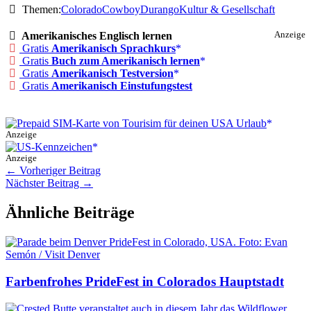
Themen:
Colorado
Cowboy
Durango
Kultur & Gesellschaft
Amerikanisches Englisch lernen
Anzeige
Gratis
Amerikanisch Sprachkurs
Gratis
Buch zum Amerikanisch lernen
Gratis
Amerikanisch Testversion
Gratis
Amerikanisch Einstufungstest
Anzeige
Anzeige
←
Vorheriger Beitrag
Nächster Beitrag
→
Ähnliche Beiträge
Farbenfrohes PrideFest in Colorados Hauptstadt