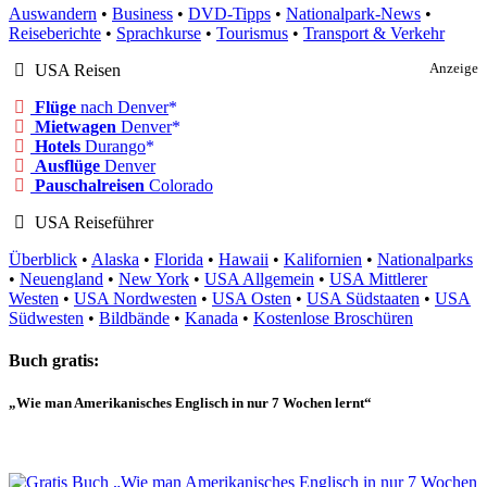
Auswandern
•
Business
•
DVD-Tipps
•
Nationalpark-News
•
Reiseberichte
•
Sprachkurse
•
Tourismus
•
Transport & Verkehr
USA Reisen
Anzeige
Flüge
nach Denver
Mietwagen
Denver
Hotels
Durango
Ausflüge
Denver
Pauschalreisen
Colorado
USA Reiseführer
Überblick
•
Alaska
•
Florida
•
Hawaii
•
Kalifornien
•
Nationalparks
•
Neuengland
•
New York
•
USA Allgemein
•
USA Mittlerer
Westen
•
USA Nordwesten
•
USA Osten
•
USA Südstaaten
•
USA
Südwesten
•
Bildbände
•
Kanada
•
Kostenlose Broschüren
Buch gratis:
„Wie man Amerikanisches Englisch in nur 7 Wochen lernt“