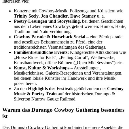
Interessen viel:
Konzerte mit Cowboy-Musik, Folksongs und Künstlern wie
Trinity Seely
,
Jon Chandler
,
Dave Stamey
u. a.
Poetry-Lesungen und Storytelling
, bei denen Geschichten
aus dem Leben eines Cowboys gehört werden: Humor, Härte,
Tradition und Naturverbindung.
Cowboy Parade & Horseback Social
– eine Pferdeparade
und geselliges Beisammensein zu Pferd, eine der
traditionsreichsten Veranstaltungen des Gatherings.
Familienfreundliche Events:
Kindgerechte Attraktionen wie
„Horse Rides for Kids“, „Petting Corral”, Wettbewerbe,
Kunsthandwerk, offene Bühnen („Open Mic Sessions“) etc.
Kunst, Kultur & Workshops
– Ausstellungen,
Musikerlebnisse, Galerie-Rezeptionen und Veranstaltungen,
bei denen lokale Künstler ihr Handwerk und ihre Musik
präsentieren.
Zu den
Highlights des Festivals
gehört zudem der
Cowboy
Music & Poetry Train
auf der historischen Durango &
Silverton Narrow Gauge Railroad
Warum das Durango Cowboy Gathering besonders
ist
Das Durango Cowboy Gathering kombiniert mehrere Aspekte, die