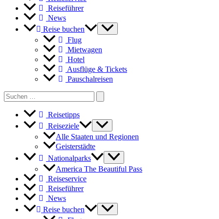
Reiseführer
News
Reise buchen
Flug
Mietwagen
Hotel
Ausflüge & Tickets
Pauschalreisen
Search
for:
Reisetipps
Reiseziele
Alle Staaten und Regionen
Geisterstädte
Nationalparks
America The Beautiful Pass
Reiseservice
Reiseführer
News
Reise buchen