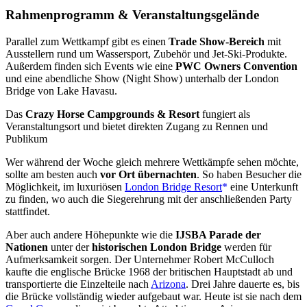
Rahmenprogramm & Veranstaltungsgelände
Parallel zum Wettkampf gibt es einen
Trade Show-Bereich
mit
Ausstellern rund um Wassersport, Zubehör und Jet-Ski-Produkte.
Außerdem finden sich Events wie eine
PWC Owners Convention
und eine abendliche Show (Night Show) unterhalb der London
Bridge von Lake Havasu.
Das
Crazy Horse Campgrounds & Resort
fungiert als
Veranstaltungsort und bietet direkten Zugang zu Rennen und
Publikum
Wer während der Woche gleich mehrere Wettkämpfe sehen möchte,
sollte am besten auch
vor Ort übernachten
. So haben Besucher die
Möglichkeit, im luxuriösen
London Bridge Resort
eine Unterkunft
zu finden, wo auch die Siegerehrung mit der anschließenden Party
stattfindet.
Aber auch andere Höhepunkte wie die
IJSBA Parade der
Nationen
unter der
historischen London Bridge
werden für
Aufmerksamkeit sorgen. Der Unternehmer Robert McCulloch
kaufte die englische Brücke 1968 der britischen Hauptstadt ab und
transportierte die Einzelteile nach
Arizona
. Drei Jahre dauerte es, bis
die Brücke vollständig wieder aufgebaut war. Heute ist sie nach dem