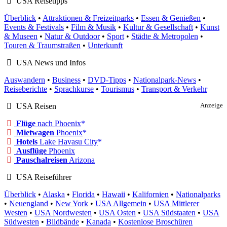
USA Reisetipps
Überblick
•
Attraktionen & Freizeitparks
•
Essen & Genießen
•
Events & Festivals
•
Film & Musik
•
Kultur & Gesellschaft
•
Kunst
& Museen
•
Natur & Outdoor
•
Sport
•
Städte & Metropolen
•
Touren & Traumstraßen
•
Unterkunft
USA News und Infos
Auswandern
•
Business
•
DVD-Tipps
•
Nationalpark-News
•
Reiseberichte
•
Sprachkurse
•
Tourismus
•
Transport & Verkehr
USA Reisen
Anzeige
Flüge
nach Phoenix
Mietwagen
Phoenix
Hotels
Lake Havasu City
Ausflüge
Phoenix
Pauschalreisen
Arizona
USA Reiseführer
Überblick
•
Alaska
•
Florida
•
Hawaii
•
Kalifornien
•
Nationalparks
•
Neuengland
•
New York
•
USA Allgemein
•
USA Mittlerer
Westen
•
USA Nordwesten
•
USA Osten
•
USA Südstaaten
•
USA
Südwesten
•
Bildbände
•
Kanada
•
Kostenlose Broschüren