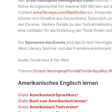
Wer
in die Fußstapfen Hemingways treten
möchte, r
fiktive Kurzgeschichte mit maximal 500 Wörtern auf de
Contest
www.fla-keys.com/flashfiction
ein. Einsendes
können sich Kreative aus Deutschland, Österreich un
der Einreise. Weitere Details zu den Teilnahmebedi
eine Leitfaden für die Erstellung der Texte finden si
Die
Sponsoren des Events
sind das Ernest Hemingw
West Literary Seminar und das Fremdenverkehrsamt d
Quelle: Florida Keys & Key West
Themen:
Ernest Hemingway
Florida
Florida Keys
Key W
Amerikanisches Englisch lernen
Gratis
Amerikanisch Sprachkurs
Gratis
Buch zum Amerikanisch lernen
Gratis
Amerikanisch Testversion