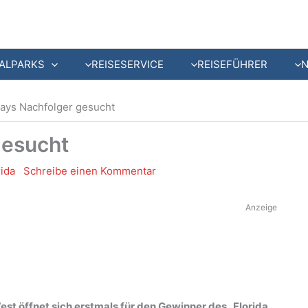
ALPARKS
REISESERVICE
REISEFÜHRER
ys Nachfolger gesucht
gesucht
rida
Schreibe einen Kommentar
Anzeige
est öffnet sich erstmals für den Gewinner des „Florida