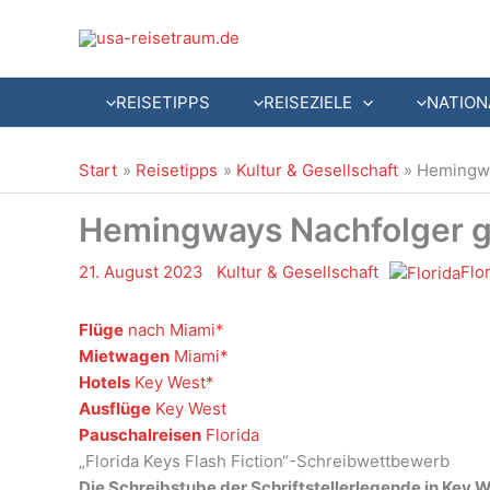
Zum
Inhalt
springen
REISETIPPS
REISEZIELE
NATION
Start
Reisetipps
Kultur & Gesellschaft
Hemingwa
Hemingways Nachfolger 
21. August 2023
Kultur & Gesellschaft
Flo
Flüge
nach Miami
Mietwagen
Miami
Hotels
Key West
Ausflüge
Key West
Pauschalreisen
Florida
„Florida Keys Flash Fiction“-Schreibwettbewerb
Die Schreibstube der Schriftstellerlegende in Key W