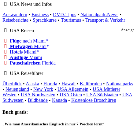
USA News und Infos
Auswandern
•
Business
•
DVD-Tipps
•
Nationalpark-News
•
Reiseberichte
•
Sprachkurse
•
Tourismus
•
Transport & Verkehr
USA Reisen
Anzeige
Flüge
nach Miami
Mietwagen
Miami
Hotels
Miami
Ausflüge
Miami
Pauschalreisen
Florida
USA Reiseführer
Überblick
•
Alaska
•
Florida
•
Hawaii
•
Kalifornien
•
Nationalparks
•
Neuengland
•
New York
•
USA Allgemein
•
USA Mittlerer
Westen
•
USA Nordwesten
•
USA Osten
•
USA Südstaaten
•
USA
Südwesten
•
Bildbände
•
Kanada
•
Kostenlose Broschüren
Buch gratis:
„Wie man Amerikanisches Englisch in nur 7 Wochen lernt“