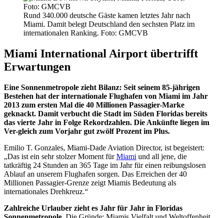
Rund 340.000 deutsche Gäste kamen letztes Jahr nach
Miami. Damit belegt Deutschland den sechsten Platz im
internationalen Ranking. Foto: GMCVB
Miami International Airport übertrifft
Erwartungen
Eine Sonnenmetropole zieht Bilanz: Seit seinem 85-jährigen
Bestehen hat der internationale Flughafen von Miami im Jahr
2013 zum ersten Mal die 40 Millionen Passagier-Marke
geknackt. Damit verbucht die Stadt im Süden Floridas bereits
das vierte Jahr in Folge Rekordzahlen. Die Ankünfte liegen im
Ver-gleich zum Vorjahr gut zwölf Prozent im Plus.
Emilio T. Gonzales, Miami-Dade Aviation Director, ist begeistert:
„Das ist ein sehr stolzer Moment für
Miami
und all jene, die
tatkräftig 24 Stunden an 365 Tage im Jahr für einen reibungslosen
Ablauf an unserem Flughafen sorgen. Das Erreichen der 40
Millionen Passagier-Grenze zeigt Miamis Bedeutung als
internationales Drehkreuz.“
Zahlreiche Urlauber zieht es Jahr für Jahr in Floridas
Sonnenmetropole.
Die Gründe: Miamis Vielfalt und Weltoffenheit.