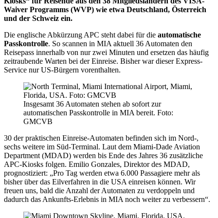
Kiosks“ für Reisende aus den 38 Mitgliedsländern des VISA-
Waiver Programms (WVP) wie etwa Deutschland, Österreich
und der Schweiz ein.
Die englische Abkürzung APC steht dabei für die
automatische
Passkontrolle
. So scannen in MIA aktuell 36 Automaten den
Reisepass innerhalb von nur zwei Minuten und ersetzen das häufig
zeitraubende Warten bei der Einreise. Bisher war dieser Express-
Service nur US-Bürgern vorenthalten.
Insgesamt 36 Automaten stehen ab sofort zur
automatischen Passkontrolle in MIA bereit. Foto:
GMCVB
30 der praktischen Einreise-Automaten befinden sich im Nord-,
sechs weitere im Süd-Terminal. Laut dem Miami-Dade Aviation
Department (MDAD) werden bis Ende des Jahres 36 zusätzliche
APC-Kiosks folgen. Emilio Gonzales, Direktor des MDAD,
prognostiziert: „Pro Tag werden etwa 6.000 Passagiere mehr als
bisher über das Eilverfahren in die USA einreisen können. Wir
freuen uns, bald die Anzahl der Automaten zu verdoppeln und
dadurch das Ankunfts-Erlebnis in MIA noch weiter zu verbessern“.