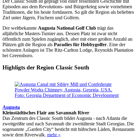
Der Classic South ist geprägt von einer fesselnden Geschichte mit
Episoden aus dem Revolutions- und Bürgerkrieg sowie vornehmen
Traditionen, die bis heute fortdauern. So gilt die Region als beliebtes
Ziel unter Jägern, Fischern und Golfern.
Der weltbekannte
Augusta National Golf Club
trägt das
alljährliche Masters-Turnier aus. Dessen Platz ist zwar nicht
öffentlich zum Spielen zugänglich, aber mit einer großen Anzahl an
Plätzen gilt die Region als
Paradies für Hobbygolfer
. Eine der
schönsten Anlagen ist The Ritz-Carlton Lodge, Reynolds Plantation
bei Greensboro.
Highligts der Region Classic South
Augusta
Kleinstädtisches Flair am Savannah River
Das Zentrum des Classic South bildet Augusta - nach Atlanta die
zweitgrößte und nach Savannah die zweitälteste Stadt Georgias. Die
sogenannte „Garden City“ besticht mit hübschen Läden, Restaurants
sowie dem Riverwalk.
mehr »