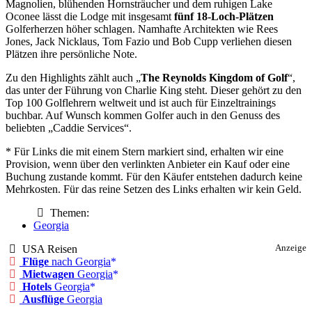
Magnolien, blühenden Hornsträucher und dem ruhigen Lake
Oconee lässt die Lodge mit insgesamt
fünf 18-Loch-Plätzen
Golferherzen höher schlagen. Namhafte Architekten wie Rees
Jones, Jack Nicklaus, Tom Fazio und Bob Cupp verliehen diesen
Plätzen ihre persönliche Note.
Zu den Highlights zählt auch „
The Reynolds Kingdom of Golf
“,
das unter der Führung von Charlie King steht. Dieser gehört zu den
Top 100 Golflehrern weltweit und ist auch für Einzeltrainings
buchbar. Auf Wunsch kommen Golfer auch in den Genuss des
beliebten „Caddie Services“.
* Für Links die mit einem Stern markiert sind, erhalten wir eine
Provision, wenn über den verlinkten Anbieter ein Kauf oder eine
Buchung zustande kommt. Für den Käufer entstehen dadurch keine
Mehrkosten. Für das reine Setzen des Links erhalten wir kein Geld.
Themen:
Georgia
USA Reisen
Anzeige
Flüge
nach Georgia
Mietwagen
Georgia
Hotels
Georgia
Ausflüge
Georgia