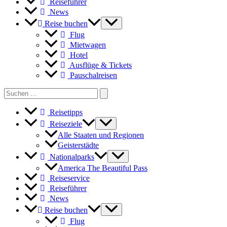
Reiseführer
News
Reise buchen
Flug
Mietwagen
Hotel
Ausflüge & Tickets
Pauschalreisen
Search
for:
Reisetipps
Reiseziele
Alle Staaten und Regionen
Geisterstädte
Nationalparks
America The Beautiful Pass
Reiseservice
Reiseführer
News
Reise buchen
Flug