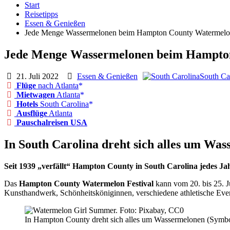
Start
Reisetipps
Essen & Genießen
Jede Menge Wassermelonen beim Hampton County Watermelon
Jede Menge Wassermelonen beim Hampton
21. Juli 2022
Essen & Genießen
South Ca
Flüge
nach Atlanta
Mietwagen
Atlanta
Hotels
South Carolina
Ausflüge
Atlanta
Pauschalreisen USA
In South Carolina dreht sich alles um Wa
Seit 1939 „verfällt“ Hampton County in South Carolina jedes Ja
Das
Hampton County Watermelon Festival
kann vom 20. bis 25. J
Kunsthandwerk, Schönheitsköniginnen, verschiedene athletische Even
In Hampton County dreht sich alles um Wassermelonen (Symbo