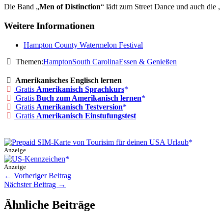
Die Band „
Men of Distinction
“ lädt zum Street Dance und auch die 
Weitere Informationen
Hampton County Watermelon Festival
Themen:
Hampton
South Carolina
Essen & Genießen
Amerikanisches Englisch lernen
Gratis
Amerikanisch Sprachkurs
Gratis
Buch zum Amerikanisch lernen
Gratis
Amerikanisch Testversion
Gratis
Amerikanisch Einstufungstest
Anzeige
Anzeige
←
Vorheriger Beitrag
Nächster Beitrag
→
Ähnliche Beiträge