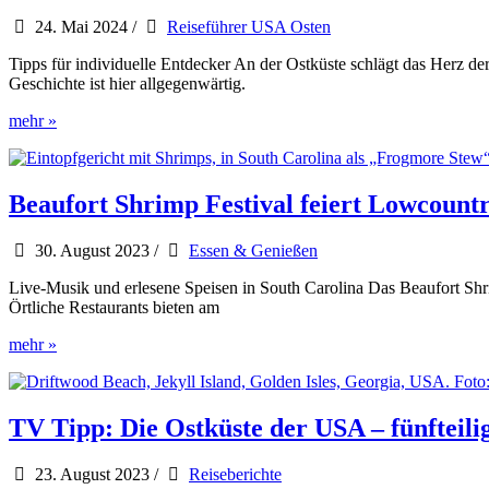
24. Mai 2024
/
Reiseführer USA Osten
Tipps für individuelle Entdecker An der Ostküste schlägt das Herz de
Geschichte ist hier allgegenwärtig.
USA
mehr »
Ostküste
Reiseführer
von
Iwanowski
Beaufort Shrimp Festival feiert Lowcoun
30. August 2023
/
Essen & Genießen
Live-Musik und erlesene Speisen in South Carolina Das Beaufort Shrimp
Örtliche Restaurants bieten am
Beaufort
mehr »
Shrimp
Festival
feiert
Lowcountry-
TV Tipp: Die Ostküste der USA – fünfteil
Küche
23. August 2023
/
Reiseberichte