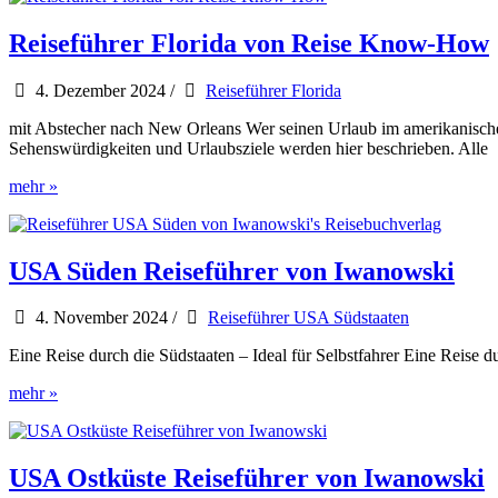
USA
Osten
Reiseführer Florida von Reise Know-How
4. Dezember 2024
/
Reiseführer Florida
mit Abstecher nach New Orleans Wer seinen Urlaub im amerikanischen 
Sehenswürdigkeiten und Urlaubsziele werden hier beschrieben. Alle
Reiseführer
mehr »
Florida
von
Reise
Know-
USA Süden Reiseführer von Iwanowski
How
4. November 2024
/
Reiseführer USA Südstaaten
Eine Reise durch die Südstaaten – Ideal für Selbstfahrer Eine Reise 
USA
mehr »
Süden
Reiseführer
von
Iwanowski
USA Ostküste Reiseführer von Iwanowski