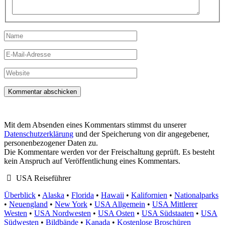
Name
E-
Mail-
Adresse
Website
Mit dem Absenden eines Kommentars stimmst du unserer
Datenschutzerklärung
und der Speicherung von dir angegebener,
personenbezogener Daten zu.
Die Kommentare werden vor der Freischaltung geprüft. Es besteht
kein Anspruch auf Veröffentlichung eines Kommentars.
USA Reiseführer
Überblick
•
Alaska
•
Florida
•
Hawaii
•
Kalifornien
•
Nationalparks
•
Neuengland
•
New York
•
USA Allgemein
•
USA Mittlerer
Westen
•
USA Nordwesten
•
USA Osten
•
USA Südstaaten
•
USA
Südwesten
•
Bildbände
•
Kanada
•
Kostenlose Broschüren