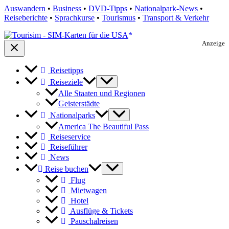
Auswandern
•
Business
•
DVD-Tipps
•
Nationalpark-News
•
Reiseberichte
•
Sprachkurse
•
Tourismus
•
Transport & Verkehr
Anzeige
Reisetipps
Reiseziele
Alle Staaten und Regionen
Geisterstädte
Nationalparks
America The Beautiful Pass
Reiseservice
Reiseführer
News
Reise buchen
Flug
Mietwagen
Hotel
Ausflüge & Tickets
Pauschalreisen