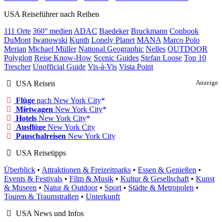
USA Reiseführer nach Reihen
111 Orte
360° medien
ADAC
Baedeker
Bruckmann
Conbook
DuMont
Iwanowski
Kunth
Lonely Planet
MANA
Marco Polo
Merian
Michael Müller
National Geographic
Nelles
OUTDOOR
Polyglott
Reise Know-How
Scenic Guides
Stefan Loose
Top 10
Trescher
Unofficial Guide
Vis-à-Vis
Vista Point
USA Reisen
Anzeige
Flüge
nach New York City
Mietwagen
New York City
Hotels
New York City
Ausflüge
New York City
Pauschalreisen
New York City
USA Reisetipps
Überblick
•
Attraktionen & Freizeitparks
•
Essen & Genießen
•
Events & Festivals
•
Film & Musik
•
Kultur & Gesellschaft
•
Kunst
& Museen
•
Natur & Outdoor
•
Sport
•
Städte & Metropolen
•
Touren & Traumstraßen
•
Unterkunft
USA News und Infos