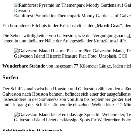
Rainforest Pyramid im Themenpark Moody Gardens auf Galvesto
Ein besonderes Erlebnis in der Küstenstadt ist der „
Mardi Gras
“, den
Die Sehenswürdigkeiten von Galveston, wie der Vergnügungspark „
G
liegen in unmittelbarer Nähe der Anlegestelle der Kreuzfahrtschiffe.
Galveston Island Historic Pleasure Pier. Foto: Unsplash, CC0
Wunderbare Strände
von insgesamt 77 Kilometer Länge, laden nicht
Surfen
Der Schiffskanal zwischen Houston und Galveston zählt zu den auße
Galveston nach Houston bahnen, befindet sich einer der ausgefallens
insbesondere in der Sommersaison von Juni bis September großer B
und Tiefgang des Schiffes können die einzelnen Wellen bis zu 15 Mi
Galveston Island bietet erstklassige Spots für Wellenreiter. Fo
Schlitterbahn Waterpark