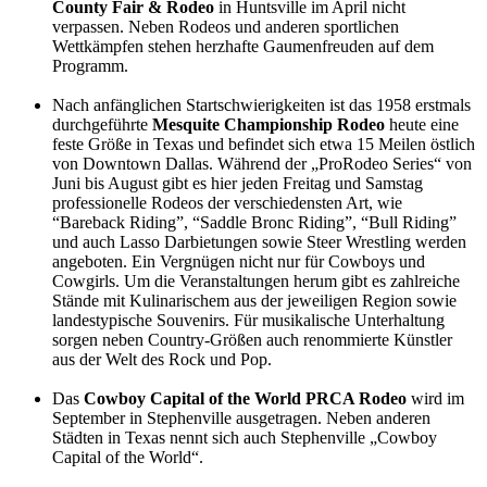
County Fair & Rodeo
in Huntsville im April nicht
verpassen. Neben Rodeos und anderen sportlichen
Wettkämpfen stehen herzhafte Gaumenfreuden auf dem
Programm.
Nach anfänglichen Startschwierigkeiten ist das 1958 erstmals
durchgeführte
Mesquite Championship Rodeo
heute eine
feste Größe in Texas und befindet sich etwa 15 Meilen östlich
von Downtown Dallas. Während der „ProRodeo Series“ von
Juni bis August gibt es hier jeden Freitag und Samstag
professionelle Rodeos der verschiedensten Art, wie
“Bareback Riding”, “Saddle Bronc Riding”, “Bull Riding”
und auch Lasso Darbietungen sowie Steer Wrestling werden
angeboten. Ein Vergnügen nicht nur für Cowboys und
Cowgirls. Um die Veranstaltungen herum gibt es zahlreiche
Stände mit Kulinarischem aus der jeweiligen Region sowie
landestypische Souvenirs. Für musikalische Unterhaltung
sorgen neben Country-Größen auch renommierte Künstler
aus der Welt des Rock und Pop.
Das
Cowboy Capital of the World PRCA Rodeo
wird im
September in Stephenville ausgetragen. Neben anderen
Städten in Texas nennt sich auch Stephenville „Cowboy
Capital of the World“.