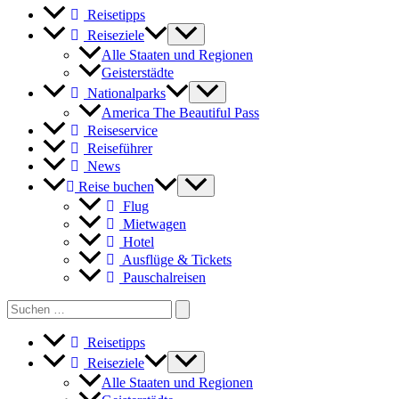
Reisetipps
Reiseziele
Alle Staaten und Regionen
Geisterstädte
Nationalparks
America The Beautiful Pass
Reiseservice
Reiseführer
News
Reise buchen
Flug
Mietwagen
Hotel
Ausflüge & Tickets
Pauschalreisen
Search
for:
Reisetipps
Reiseziele
Alle Staaten und Regionen