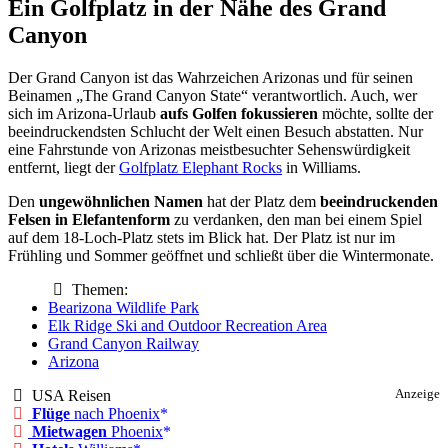
Ein Golfplatz in der Nähe des Grand
Canyon
Der Grand Canyon ist das Wahrzeichen Arizonas und für seinen
Beinamen „The Grand Canyon State“ verantwortlich. Auch, wer
sich im Arizona-Urlaub
aufs Golfen fokussieren
möchte, sollte der
beeindruckendsten Schlucht der Welt einen Besuch abstatten. Nur
eine Fahrstunde von Arizonas meistbesuchter Sehenswürdigkeit
entfernt, liegt der
Golfplatz Elephant Rocks
in Williams.
Den
ungewöhnlichen Namen
hat der Platz dem
beeindruckenden
Felsen in Elefantenform
zu verdanken, den man bei einem Spiel
auf dem 18-Loch-Platz stets im Blick hat. Der Platz ist nur im
Frühling und Sommer geöffnet und schließt über die Wintermonate.
Themen:
Bearizona Wildlife Park
Elk Ridge Ski and Outdoor Recreation Area
Grand Canyon Railway
Arizona
USA Reisen
Anzeige
Flüge
nach Phoenix
Mietwagen
Phoenix