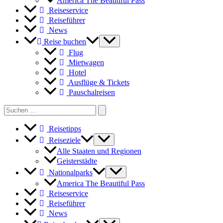
America The Beautiful Pass
Reiseservice
Reiseführer
News
Reise buchen
Flug
Mietwagen
Hotel
Ausflüge & Tickets
Pauschalreisen
Search
for:
Reisetipps
Reiseziele
Alle Staaten und Regionen
Geisterstädte
Nationalparks
America The Beautiful Pass
Reiseservice
Reiseführer
News