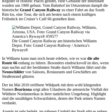
Register of Historic Places gelistet, viele Gebäude der Innenstadt
wurden um 1900 gebaut. Vom Bahnhof im Ortszentrum dampft die
historische
Grand Canyon Railway
zu einer Fahrt an das South
Rim los, eine Tour, die sich am besten nach einem kräftigen
Frühstück im Cruiser’s Café 66 genießen lässt.
Die Grand Canyon Railway am historischen Williams
Depot. Foto: Grand Canyon Railway / America’s
Byways®
In Williams kann man noch heute erleben, wie es war
die alte
Route 66
entlang zu fahren. Besonders eindrucksvoll ist dies, wenn
man nachts auf der berühmten Straße durch Williams fährt und die
Neonschilder
von Saloons, Restaurants und Geschäften am
Straßenrand glitzern.
Der im Mai 2010 eröffnete Wildpark mit dem wohl klingenden
Namen
Bearizona
zeigt allen Urlaubern die artenreiche Vielfalt der
Wildtiere Nordamerikas in ihrer natürlichen Umgebung. Highlight
sind die unzähligen Schwarzbären, denen der Park seinen Namen
verdankt.
Angeln ist sehr beliebt, im näheren Umfeld der Stadt gibt es sieben