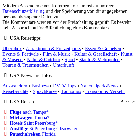
Mit dem Absenden eines Kommentars stimmst du unserer
Datenschutzerklärung
und der Speicherung von dir angegebener,
personenbezogener Daten zu.
Die Kommentare werden vor der Freischaltung geprüft. Es besteht
kein Anspruch auf Veröffentlichung eines Kommentars.
USA Reisetipps
Überblick
•
Attraktionen & Freizeitparks
•
Essen & Genießen
•
Events & Festivals
•
Film & Musik
•
Kultur & Gesellschaft
•
Kunst
& Museen
•
Natur & Outdoor
•
Sport
•
Städte & Metropolen
•
Touren & Traumstraßen
•
Unterkunft
USA News und Infos
Auswandern
•
Business
•
DVD-Tipps
•
Nationalpark-News
•
Reiseberichte
•
Sprachkurse
•
Tourismus
•
Transport & Verkehr
USA Reisen
Anzeige
Flüge
nach Tampa
Mietwagen
Tampa
Hotels
Saint Petersburg
Ausflüge
St Petersburg Clearwater
Pauschalreisen
Florida