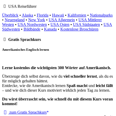
USA Reiseführer
Überblick
•
Alaska
•
Florida
•
Hawaii
•
Kalifornien
•
Nationalparks
•
Neuengland
•
New York
•
USA Allgemein
•
USA Mittlerer
Westen
•
USA Nordwesten
•
USA Osten
•
USA Südstaaten
•
USA
Südwesten
•
Bildbände
•
Kanada
•
Kostenlose Broschüren
Gratis Sprachkurs
Amerikanisches Englisch lernen
Lerne kostenlos die wichtigsten 300 Wörter auf Amerikanisch.
Überzeuge dich selbst davon, wie du
viel schneller lernst
, als du es
für möglich gehalten hättest.
Entdecke, wie dir Amerikanisch lernen
Spaß macht
und
leicht fällt
– und wie dich dieser Kurs motiviert wirklich jeden Tag zu lernen.
Du wirst überrascht sein, wie schnell du mit diesem Kurs voran
kommst!
zum Gratis Sprachkurs