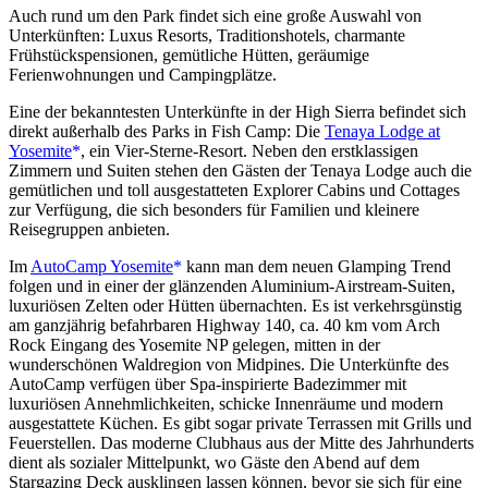
Auch rund um den Park findet sich eine große Auswahl von
Unterkünften: Luxus Resorts, Traditionshotels, charmante
Frühstückspensionen, gemütliche Hütten, geräumige
Ferienwohnungen und Campingplätze.
Eine der bekanntesten Unterkünfte in der High Sierra befindet sich
direkt außerhalb des Parks in Fish Camp: Die
Tenaya Lodge at
Yosemite
, ein Vier-Sterne-Resort. Neben den erstklassigen
Zimmern und Suiten stehen den Gästen der Tenaya Lodge auch die
gemütlichen und toll ausgestatteten Explorer Cabins und Cottages
zur Verfügung, die sich besonders für Familien und kleinere
Reisegruppen anbieten.
Im
AutoCamp Yosemite
kann man dem neuen Glamping Trend
folgen und in einer der glänzenden Aluminium-Airstream-Suiten,
luxuriösen Zelten oder Hütten übernachten. Es ist verkehrsgünstig
am ganzjährig befahrbaren Highway 140, ca. 40 km vom Arch
Rock Eingang des Yosemite NP gelegen, mitten in der
wunderschönen Waldregion von Midpines. Die Unterkünfte des
AutoCamp verfügen über Spa-inspirierte Badezimmer mit
luxuriösen Annehmlichkeiten, schicke Innenräume und modern
ausgestattete Küchen. Es gibt sogar private Terrassen mit Grills und
Feuerstellen. Das moderne Clubhaus aus der Mitte des Jahrhunderts
dient als sozialer Mittelpunkt, wo Gäste den Abend auf dem
Stargazing Deck ausklingen lassen können, bevor sie sich für eine