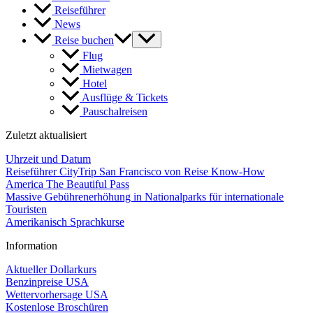
Reiseführer
News
Reise buchen
Flug
Mietwagen
Hotel
Ausflüge & Tickets
Pauschalreisen
Zuletzt aktualisiert
Uhrzeit und Datum
Reiseführer CityTrip San Francisco von Reise Know-How
America The Beautiful Pass
Massive Gebührenerhöhung in Nationalparks für internationale
Touristen
Amerikanisch Sprachkurse
Information
Aktueller Dollarkurs
Benzinpreise USA
Wettervorhersage USA
Kostenlose Broschüren