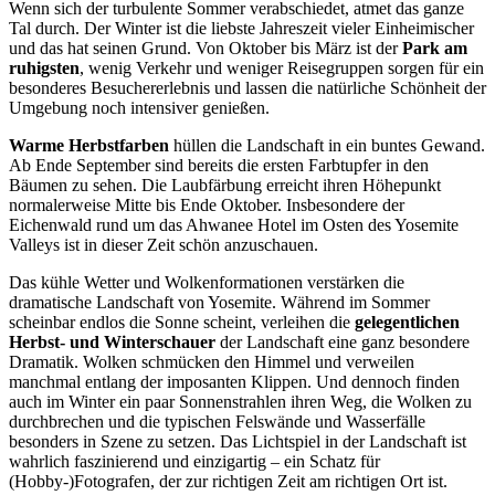
Wenn sich der turbulente Sommer verabschiedet, atmet das ganze
Tal durch. Der Winter ist die liebste Jahreszeit vieler Einheimischer
und das hat seinen Grund. Von Oktober bis März ist der
Park am
ruhigsten
, wenig Verkehr und weniger Reisegruppen sorgen für ein
besonderes Besuchererlebnis und lassen die natürliche Schönheit der
Umgebung noch intensiver genießen.
Warme Herbstfarben
hüllen die Landschaft in ein buntes Gewand.
Ab Ende September sind bereits die ersten Farbtupfer in den
Bäumen zu sehen. Die Laubfärbung erreicht ihren Höhepunkt
normalerweise Mitte bis Ende Oktober. Insbesondere der
Eichenwald rund um das Ahwanee Hotel im Osten des Yosemite
Valleys ist in dieser Zeit schön anzuschauen.
Das kühle Wetter und Wolkenformationen verstärken die
dramatische Landschaft von Yosemite. Während im Sommer
scheinbar endlos die Sonne scheint, verleihen die
gelegentlichen
Herbst- und Winterschauer
der Landschaft eine ganz besondere
Dramatik. Wolken schmücken den Himmel und verweilen
manchmal entlang der imposanten Klippen. Und dennoch finden
auch im Winter ein paar Sonnenstrahlen ihren Weg, die Wolken zu
durchbrechen und die typischen Felswände und Wasserfälle
besonders in Szene zu setzen. Das Lichtspiel in der Landschaft ist
wahrlich faszinierend und einzigartig – ein Schatz für
(Hobby-)Fotografen, der zur richtigen Zeit am richtigen Ort ist.