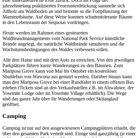
eine mineralienreiche Erde zurück. Doch als Folge der
jahrzehntelang praktizierten Feuerunterdrückung sammelte sich
Altholz am Waldboden an und hemmte so die Fortpflanzung der
Mammutbäume. Auf diese Weise konnten schattentolerante Bäume
in den Lebensraum der Sequoias vordringen.
Heute werden im Rahmen eines gesteuerten
Waldbrandmanagements vom National Park Service künstliche
Brände angelegt, die natürliche Waldbrände simulieren und die
Wachstumsbedingungen des Waldes verbessern sollen.
Alle drei Haine sind mit dem Auto zu erreichen. Von den jeweiligen
Parkplätzen führen kurze Wanderungen zu den Bäumen. Zum
Mariposa Grove kann von Mai bis Oktober ein kostenloser
Shuttlebus von Wawona aus genutzt werden. Darüber hinaus kann
man den Mariposa Grove bei einer Rundfahrt in einem offenen Bus
erleben (Tickets sind an den Verkaufsstellen z.B. im Ahwahnee, der
Yosemite Lodge oder im Yosemite Village erhältlich). Die Wege
sind das ganze Jahr über für Wanderungen oder Skilanglauf
geöffnet.
Camping
Camping ist nur auf den ausgewiesenen Campingplätzen erlaubt, die
über den gesamten Park verteilt sind. Einige sind ganzjährig (je einer