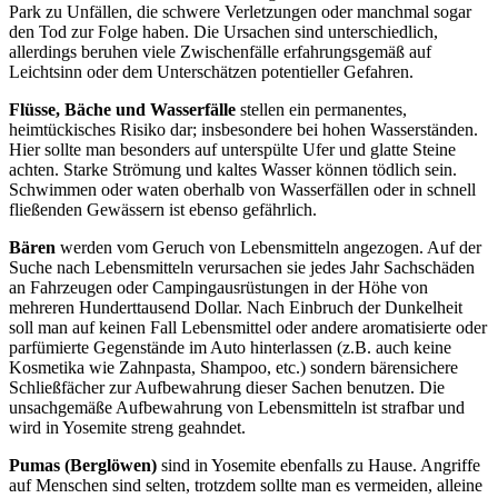
Park zu Unfällen, die schwere Verletzungen oder manchmal sogar
den Tod zur Folge haben. Die Ursachen sind unterschiedlich,
allerdings beruhen viele Zwischenfälle erfahrungsgemäß auf
Leichtsinn oder dem Unterschätzen potentieller Gefahren.
Flüsse, Bäche und Wasserfälle
stellen ein permanentes,
heimtückisches Risiko dar; insbesondere bei hohen Wasserständen.
Hier sollte man besonders auf unterspülte Ufer und glatte Steine
achten. Starke Strömung und kaltes Wasser können tödlich sein.
Schwimmen oder waten oberhalb von Wasserfällen oder in schnell
fließenden Gewässern ist ebenso gefährlich.
Bären
werden vom Geruch von Lebensmitteln angezogen. Auf der
Suche nach Lebensmitteln verursachen sie jedes Jahr Sachschäden
an Fahrzeugen oder Campingausrüstungen in der Höhe von
mehreren Hunderttausend Dollar. Nach Einbruch der Dunkelheit
soll man auf keinen Fall Lebensmittel oder andere aromatisierte oder
parfümierte Gegenstände im Auto hinterlassen (z.B. auch keine
Kosmetika wie Zahnpasta, Shampoo, etc.) sondern bärensichere
Schließfächer zur Aufbewahrung dieser Sachen benutzen. Die
unsachgemäße Aufbewahrung von Lebensmitteln ist strafbar und
wird in Yosemite streng geahndet.
Pumas (Berglöwen)
sind in Yosemite ebenfalls zu Hause. Angriffe
auf Menschen sind selten, trotzdem sollte man es vermeiden, alleine