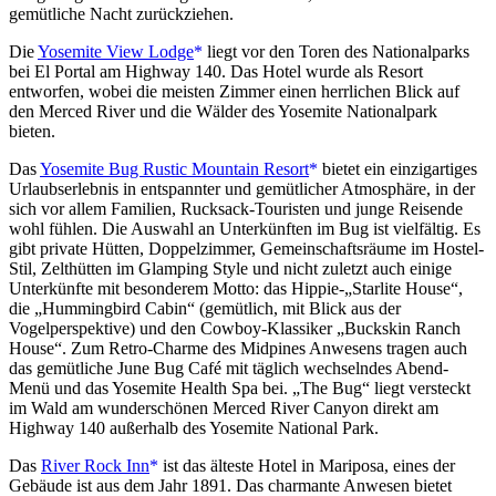
gemütliche Nacht zurückziehen.
Die
Yosemite View Lodge
liegt vor den Toren des Nationalparks
bei El Portal am Highway 140. Das Hotel wurde als Resort
entworfen, wobei die meisten Zimmer einen herrlichen Blick auf
den Merced River und die Wälder des Yosemite Nationalpark
bieten.
Das
Yosemite Bug Rustic Mountain Resort
bietet ein einzigartiges
Urlaubserlebnis in entspannter und gemütlicher Atmosphäre, in der
sich vor allem Familien, Rucksack-Touristen und junge Reisende
wohl fühlen. Die Auswahl an Unterkünften im Bug ist vielfältig. Es
gibt private Hütten, Doppelzimmer, Gemeinschaftsräume im Hostel-
Stil, Zelthütten im Glamping Style und nicht zuletzt auch einige
Unterkünfte mit besonderem Motto: das Hippie-„Starlite House“,
die „Hummingbird Cabin“ (gemütlich, mit Blick aus der
Vogelperspektive) und den Cowboy-Klassiker „Buckskin Ranch
House“. Zum Retro-Charme des Midpines Anwesens tragen auch
das gemütliche June Bug Café mit täglich wechselndes Abend-
Menü und das Yosemite Health Spa bei. „The Bug“ liegt versteckt
im Wald am wunderschönen Merced River Canyon direkt am
Highway 140 außerhalb des Yosemite National Park.
Das
River Rock Inn
ist das älteste Hotel in Mariposa, eines der
Gebäude ist aus dem Jahr 1891. Das charmante Anwesen bietet