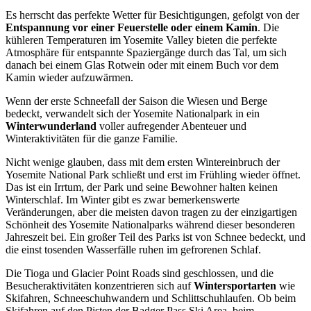
Es herrscht das perfekte Wetter für Besichtigungen, gefolgt von der
Entspannung vor einer Feuerstelle oder einem Kamin
. Die
kühleren Temperaturen im Yosemite Valley bieten die perfekte
Atmosphäre für entspannte Spaziergänge durch das Tal, um sich
danach bei einem Glas Rotwein oder mit einem Buch vor dem
Kamin wieder aufzuwärmen.
Wenn der erste Schneefall der Saison die Wiesen und Berge
bedeckt, verwandelt sich der Yosemite Nationalpark in ein
Winterwunderland
voller aufregender Abenteuer und
Winteraktivitäten für die ganze Familie.
Nicht wenige glauben, dass mit dem ersten Wintereinbruch der
Yosemite National Park schließt und erst im Frühling wieder öffnet.
Das ist ein Irrtum, der Park und seine Bewohner halten keinen
Winterschlaf. Im Winter gibt es zwar bemerkenswerte
Veränderungen, aber die meisten davon tragen zu der einzigartigen
Schönheit des Yosemite Nationalparks während dieser besonderen
Jahreszeit bei. Ein großer Teil des Parks ist von Schnee bedeckt, und
die einst tosenden Wasserfälle ruhen im gefrorenen Schlaf.
Die Tioga und Glacier Point Roads sind geschlossen, und die
Besucheraktivitäten konzentrieren sich auf
Wintersportarten
wie
Skifahren, Schneeschuhwandern und Schlittschuhlaufen. Ob beim
Skifahren auf den Pisten der Badger Pass Ski Area, beim