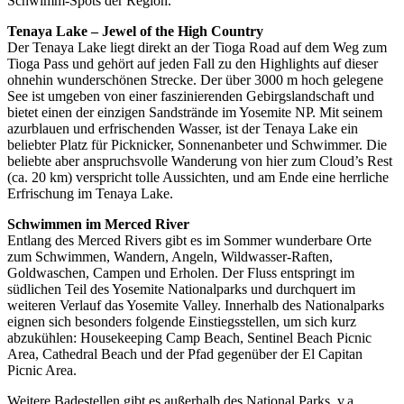
Schwimm-Spots der Region.
Tenaya Lake – Jewel of the High Country
Der Tenaya Lake liegt direkt an der Tioga Road auf dem Weg zum
Tioga Pass und gehört auf jeden Fall zu den Highlights auf dieser
ohnehin wunderschönen Strecke. Der über 3000 m hoch gelegene
See ist umgeben von einer faszinierenden Gebirgslandschaft und
bietet einen der einzigen Sandstrände im Yosemite NP. Mit seinem
azurblauen und erfrischenden Wasser, ist der Tenaya Lake ein
beliebter Platz für Picknicker, Sonnenanbeter und Schwimmer. Die
beliebte aber anspruchsvolle Wanderung von hier zum Cloud’s Rest
(ca. 20 km) verspricht tolle Aussichten, und am Ende eine herrliche
Erfrischung im Tenaya Lake.
Schwimmen im Merced River
Entlang des Merced Rivers gibt es im Sommer wunderbare Orte
zum Schwimmen, Wandern, Angeln, Wildwasser-Raften,
Goldwaschen, Campen und Erholen. Der Fluss entspringt im
südlichen Teil des Yosemite Nationalparks und durchquert im
weiteren Verlauf das Yosemite Valley. Innerhalb des Nationalparks
eignen sich besonders folgende Einstiegsstellen, um sich kurz
abzukühlen: Housekeeping Camp Beach, Sentinel Beach Picnic
Area, Cathedral Beach und der Pfad gegenüber der El Capitan
Picnic Area.
Weitere Badestellen gibt es außerhalb des National Parks, v.a.