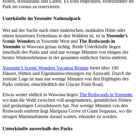
Hotels, Restaurants und Läden. Es wird empfohlen, Hotelzimmer im
Park im voraus zu reservieren.
Unerkünfte im Yosemite Nationalpark
Wer auf der Suche nach einer malerischen, rustikalen Hütte oder
einem luxuriösen Ferienhaus in den Wäldern ist, ist in
Yosemite’s
Scenic Wonders
in Yosemite West und
The Redwoods in
Yosemite
in Wawona genau richtig. Beide Unterkünfte liegen
innerhalb des Parks und sind nur wenige Minuten von einigen der
besten Wintererlebnisse in der gesamten südlichen Sierra entfernt.
Yosemite’s Scenic Wonders Vacation Rentals
bietet über 100
Häuser, Hütten und Eigentumswohnungen zur Auswahl. Durch die
zentrale Lage ist man nur wenige Minuten von den Highlights des
Parks entfernt, einschließlich der Glacier Point Road.
Etwas weiter südlich in Wawona liegen
The Redwoods in Yosemite
,
wo man die Wahl zwischen voll ausgestatteten, gemütlichen Hütten
und geräumigen Luxushäusern hat. Nur wenige Minuten von den
Redwoods entfernt liegt Mariposa Grove of Giant Sequoias, wo die
riesigen Mammutbäume darauf warten, erkundet zu werden.
Unterkünfte ausserhalb des Parks