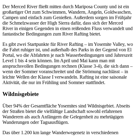
Der Merced River fließt mitten durch Mariposa County und ist ein
großartiger Ort zum Schwimmen, Wandern, Angeln, Goldwaschen,
Campen und einfach zum Genießen. Außerdem sorgen im Frühjahr
die Schmelzwasser der High Sierra dafür, dass sich der Merced
River in einigen Gegenden in einen reißenden Fluss verwandelt und
fantastische Bedingungen zum River Rafting bietet.
Es gibt zwei Startpunkte für River Rafting – im Yosemite Valley, wo
die Fahrt ruhiger ist, und außerhalb des Parks in der Gegend von El
Portal, wo die Abfahrten je nach Wasserbedingungen und Jahreszeit
Level 1 bis 4 sein können. Im April und Mai kann man mit
anspruchsvollen Bedingungen rechnen (Klasse 3-4), die sich dann –
wenn der Sommer voranschreitet und die Strömung nachlässt – in
leichte Wellen der Klasse I verwandeln. Rafting ist eine saisonale
Aktivität, die nur im Frühling und Sommer stattfindet.
Wildnisgebiete
Über 94% der Gesamtfläche Yosemites sind Wildnisgebiet. Abseits
der Straßen bietet die vielfältige Landschaft sowohl erfahrenen
Wanderern als auch Anfängern die Gelegenheit zu mehrtägigen
Wanderungen oder Tagsausflügen.
Das über 1.200 km lange Wanderwegenetz in verschiedenen