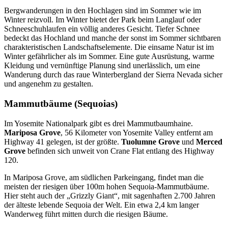
Bergwanderungen in den Hochlagen sind im Sommer wie im
Winter reizvoll. Im Winter bietet der Park beim Langlauf oder
Schneeschuhlaufen ein völlig anderes Gesicht. Tiefer Schnee
bedeckt das Hochland und manche der sonst im Sommer sichtbaren
charakteristischen Landschaftselemente. Die einsame Natur ist im
Winter gefährlicher als im Sommer. Eine gute Ausrüstung, warme
Kleidung und vernünftige Planung sind unerlässlich, um eine
Wanderung durch das raue Winterbergland der Sierra Nevada sicher
und angenehm zu gestalten.
Mammutbäume (Sequoias)
Im Yosemite Nationalpark gibt es drei Mammutbaumhaine.
Mariposa Grove
, 56 Kilometer von Yosemite Valley entfernt am
Highway 41 gelegen, ist der größte.
Tuolumne Grove
und
Merced
Grove
befinden sich unweit von Crane Flat entlang des Highway
120.
In Mariposa Grove, am südlichen Parkeingang, findet man die
meisten der riesigen über 100m hohen Sequoia-Mammutbäume.
Hier steht auch der „Grizzly Giant“, mit sagenhaften 2.700 Jahren
der älteste lebende Sequoia der Welt. Ein etwa 2,4 km langer
Wanderweg führt mitten durch die riesigen Bäume.