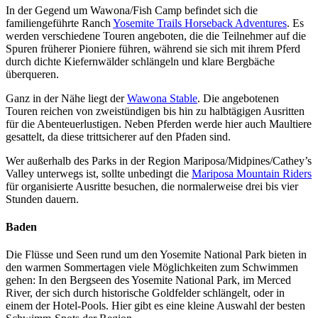
In der Gegend um Wawona/Fish Camp befindet sich die
familiengeführte Ranch
Yosemite Trails Horseback Adventures
. Es
werden verschiedene Touren angeboten, die die Teilnehmer auf die
Spuren früherer Pioniere führen, während sie sich mit ihrem Pferd
durch dichte Kiefernwälder schlängeln und klare Bergbäche
überqueren.
Ganz in der Nähe liegt der
Wawona Stable
. Die angebotenen
Touren reichen von zweistündigen bis hin zu halbtägigen Ausritten
für die Abenteuerlustigen. Neben Pferden werde hier auch Maultiere
gesattelt, da diese trittsicherer auf den Pfaden sind.
Wer außerhalb des Parks in der Region Mariposa/Midpines/Cathey’s
Valley unterwegs ist, sollte unbedingt die
Mariposa Mountain Riders
für organisierte Ausritte besuchen, die normalerweise drei bis vier
Stunden dauern.
Baden
Die Flüsse und Seen rund um den Yosemite National Park bieten in
den warmen Sommertagen viele Möglichkeiten zum Schwimmen
gehen: In den Bergseen des Yosemite National Park, im Merced
River, der sich durch historische Goldfelder schlängelt, oder in
einem der Hotel-Pools. Hier gibt es eine kleine Auswahl der besten