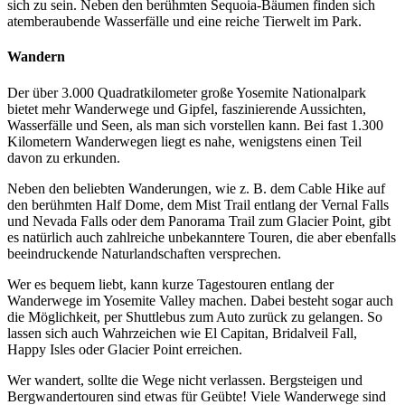
sich zu sein. Neben den berühmten Sequoia-Bäumen finden sich
atemberaubende Wasserfälle und eine reiche Tierwelt im Park.
Wandern
Der über 3.000 Quadratkilometer große Yosemite Nationalpark
bietet mehr Wanderwege und Gipfel, faszinierende Aussichten,
Wasserfälle und Seen, als man sich vorstellen kann. Bei fast 1.300
Kilometern Wanderwegen liegt es nahe, wenigstens einen Teil
davon zu erkunden.
Neben den beliebten Wanderungen, wie z. B. dem Cable Hike auf
den berühmten Half Dome, dem Mist Trail entlang der Vernal Falls
und Nevada Falls oder dem Panorama Trail zum Glacier Point, gibt
es natürlich auch zahlreiche unbekanntere Touren, die aber ebenfalls
beeindruckende Naturlandschaften versprechen.
Wer es bequem liebt, kann kurze Tagestouren entlang der
Wanderwege im Yosemite Valley machen. Dabei besteht sogar auch
die Möglichkeit, per Shuttlebus zum Auto zurück zu gelangen. So
lassen sich auch Wahrzeichen wie El Capitan, Bridalveil Fall,
Happy Isles oder Glacier Point erreichen.
Wer wandert, sollte die Wege nicht verlassen. Bergsteigen und
Bergwandertouren sind etwas für Geübte! Viele Wanderwege sind