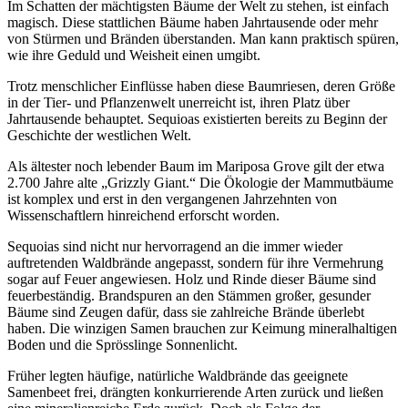
Im Schatten der mächtigsten Bäume der Welt zu stehen, ist einfach
magisch. Diese stattlichen Bäume haben Jahrtausende oder mehr
von Stürmen und Bränden überstanden. Man kann praktisch spüren,
wie ihre Geduld und Weisheit einen umgibt.
Trotz menschlicher Einflüsse haben diese Baumriesen, deren Größe
in der Tier- und Pflanzenwelt unerreicht ist, ihren Platz über
Jahrtausende behauptet. Sequioas existierten bereits zu Beginn der
Geschichte der westlichen Welt.
Als ältester noch lebender Baum im Mariposa Grove gilt der etwa
2.700 Jahre alte „Grizzly Giant.“ Die Ökologie der Mammutbäume
ist komplex und erst in den vergangenen Jahrzehnten von
Wissenschaftlern hinreichend erforscht worden.
Sequoias sind nicht nur hervorragend an die immer wieder
auftretenden Waldbrände angepasst, sondern für ihre Vermehrung
sogar auf Feuer angewiesen. Holz und Rinde dieser Bäume sind
feuerbeständig. Brandspuren an den Stämmen großer, gesunder
Bäume sind Zeugen dafür, dass sie zahlreiche Brände überlebt
haben. Die winzigen Samen brauchen zur Keimung mineralhaltigen
Boden und die Sprösslinge Sonnenlicht.
Früher legten häufige, natürliche Waldbrände das geeignete
Samenbeet frei, drängten konkurrierende Arten zurück und ließen