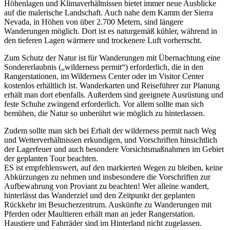
Höhenlagen und Klimaverhältnissen bietet immer neue Ausblicke
auf die malerische Landschaft. Auch nahe dem Kamm der Sierra
Nevada, in Höhen von über 2.700 Metern, sind längere
Wanderungen möglich. Dort ist es naturgemäß kühler, während in
den tieferen Lagen wärmere und trockenere Luft vorherrscht.
Zum Schutz der Natur ist für Wanderungen mit Übernachtung eine
Sondererlaubnis („wilderness permit“) erforderlich, die in den
Rangerstationen, im Wilderness Center oder im Visitor Center
kostenlos erhältlich ist. Wanderkarten und Reiseführer zur Planung
erhält man dort ebenfalls. Außerdem sind geeignete Ausrüstung und
feste Schuhe zwingend erforderlich. Vor allem sollte man sich
bemühen, die Natur so unberührt wie möglich zu hinterlassen.
Zudem sollte man sich bei Erhalt der wilderness permit nach Weg
und Wetterverhältnissen erkundigen, und Vorschriften hinsichtlich
der Lagerfeuer und auch besondere Vorsichtsmaßnahmen im Gebiet
der geplanten Tour beachten.
ES ist empfehlenswert, auf den markierten Wegen zu bleiben, keine
Abkürzungen zu nehmen und insbesondere die Vorschriften zur
Aufbewahrung von Proviant zu beachten! Wer alleine wandert,
hinterlässt das Wanderziel und den Zeitpunkt der geplanten
Rückkehr im Besucherzentrum. Auskünfte zu Wanderungen mit
Pferden oder Maultieren erhält man an jeder Rangerstation.
Haustiere und Fahrräder sind im Hinterland nicht zugelassen.