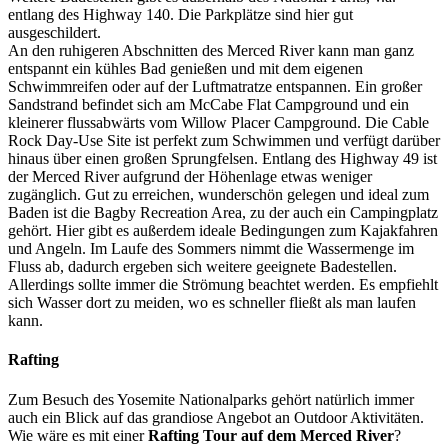
entlang des Highway 140. Die Parkplätze sind hier gut
ausgeschildert.
An den ruhigeren Abschnitten des Merced River kann man ganz
entspannt ein kühles Bad genießen und mit dem eigenen
Schwimmreifen oder auf der Luftmatratze entspannen. Ein großer
Sandstrand befindet sich am McCabe Flat Campground und ein
kleinerer flussabwärts vom Willow Placer Campground. Die Cable
Rock Day-Use Site ist perfekt zum Schwimmen und verfügt darüber
hinaus über einen großen Sprungfelsen. Entlang des Highway 49 ist
der Merced River aufgrund der Höhenlage etwas weniger
zugänglich. Gut zu erreichen, wunderschön gelegen und ideal zum
Baden ist die Bagby Recreation Area, zu der auch ein Campingplatz
gehört. Hier gibt es außerdem ideale Bedingungen zum Kajakfahren
und Angeln. Im Laufe des Sommers nimmt die Wassermenge im
Fluss ab, dadurch ergeben sich weitere geeignete Badestellen.
Allerdings sollte immer die Strömung beachtet werden. Es empfiehlt
sich Wasser dort zu meiden, wo es schneller fließt als man laufen
kann.
Rafting
Zum Besuch des Yosemite Nationalparks gehört natürlich immer
auch ein Blick auf das grandiose Angebot an Outdoor Aktivitäten.
Wie wäre es mit einer
Rafting Tour auf dem Merced River
?