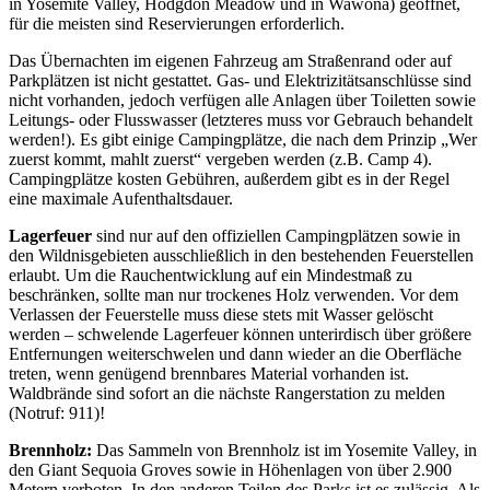
in Yosemite Valley, Hodgdon Meadow und in Wawona) geöffnet,
für die meisten sind Reservierungen erforderlich.
Das Übernachten im eigenen Fahrzeug am Straßenrand oder auf
Parkplätzen ist nicht gestattet. Gas- und Elektrizitätsanschlüsse sind
nicht vorhanden, jedoch verfügen alle Anlagen über Toiletten sowie
Leitungs- oder Flusswasser (letzteres muss vor Gebrauch behandelt
werden!). Es gibt einige Campingplätze, die nach dem Prinzip „Wer
zuerst kommt, mahlt zuerst“ vergeben werden (z.B. Camp 4).
Campingplätze kosten Gebühren, außerdem gibt es in der Regel
eine maximale Aufenthaltsdauer.
Lagerfeuer
sind nur auf den offiziellen Campingplätzen sowie in
den Wildnisgebieten ausschließlich in den bestehenden Feuerstellen
erlaubt. Um die Rauchentwicklung auf ein Mindestmaß zu
beschränken, sollte man nur trockenes Holz verwenden. Vor dem
Verlassen der Feuerstelle muss diese stets mit Wasser gelöscht
werden – schwelende Lagerfeuer können unterirdisch über größere
Entfernungen weiterschwelen und dann wieder an die Oberfläche
treten, wenn genügend brennbares Material vorhanden ist.
Waldbrände sind sofort an die nächste Rangerstation zu melden
(Notruf: 911)!
Brennholz:
Das Sammeln von Brennholz ist im Yosemite Valley, in
den Giant Sequoia Groves sowie in Höhenlagen von über 2.900
Metern verboten. In den anderen Teilen des Parks ist es zulässig. Als