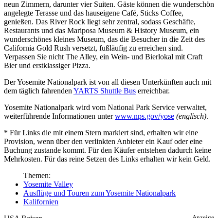
neun Zimmern, darunter vier Suiten. Gäste können die wunderschön
angelegte Terasse und das hauseigene Café, Sticks Coffee,
genießen. Das River Rock liegt sehr zentral, sodass Geschäfte,
Restaurants und das Mariposa Museum & History Museum, ein
wunderschönes kleines Museum, das die Besucher in die Zeit des
California Gold Rush versetzt, fußläufig zu erreichen sind.
Verpassen Sie nicht The Alley, ein Wein- und Bierlokal mit Craft
Bier und erstklassiger Pizza.
Der Yosemite Nationalpark ist von all diesen Unterkünften auch mit
dem täglich fahrenden
YARTS Shuttle Bus
erreichbar.
Yosemite Nationalpark wird vom National Park Service verwaltet,
weiterführende Informationen unter
www.nps.gov/yose
(englisch)
.
* Für Links die mit einem Stern markiert sind, erhalten wir eine
Provision, wenn über den verlinkten Anbieter ein Kauf oder eine
Buchung zustande kommt. Für den Käufer entstehen dadurch keine
Mehrkosten. Für das reine Setzen des Links erhalten wir kein Geld.
Themen:
Yosemite Valley
Ausflüge und Touren zum Yosemite Nationalpark
Kalifornien
Anzeige