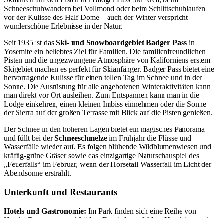
Schneeschuhwandern bei Vollmond oder beim Schlittschuhlaufen
vor der Kulisse des Half Dome – auch der Winter verspricht
wunderschöne Erlebnisse in der Natur.
Seit 1935 ist das
Ski- und Snowboardgebiet Badger Pass
in
Yosemite ein beliebtes Ziel für Familien. Die familienfreundlichen
Pisten und die ungezwungene Atmosphäre von Kaliforniens erstem
Skigebiet machen es perfekt für Skianfänger. Badger Pass bietet eine
hervorragende Kulisse für einen tollen Tag im Schnee und in der
Sonne. Die Ausrüstung für alle angebotenen Winteraktivitäten kann
man direkt vor Ort ausleihen. Zum Entspannen kann man in die
Lodge einkehren, einen kleinen Imbiss einnehmen oder die Sonne
der Sierra auf der großen Terrasse mit Blick auf die Pisten genießen.
Der Schnee in den höheren Lagen bietet ein magisches Panorama
und füllt bei der
Schneeschmelze
im Frühjahr die Flüsse und
Wasserfälle wieder auf. Es folgen blühende Wildblumenwiesen und
kräftig-grüne Gräser sowie das einzigartige Naturschauspiel des
„Feuerfalls“ im Februar, wenn der Horsetail Wasserfall im Licht der
Abendsonne erstrahlt.
Unterkunft und Restaurants
Hotels und Gastronomie:
Im Park finden sich eine Reihe von