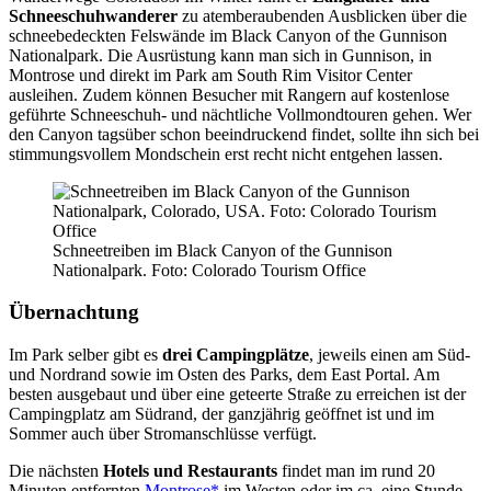
Schneeschuhwanderer
zu atemberaubenden Ausblicken über die
schneebedeckten Felswände im Black Canyon of the Gunnison
Nationalpark. Die Ausrüstung kann man sich in Gunnison, in
Montrose und direkt im Park am South Rim Visitor Center
ausleihen. Zudem können Besucher mit Rangern auf kostenlose
geführte Schneeschuh- und nächtliche Vollmondtouren gehen. Wer
den Canyon tagsüber schon beeindruckend findet, sollte ihn sich bei
stimmungsvollem Mondschein erst recht nicht entgehen lassen.
Schneetreiben im Black Canyon of the Gunnison
Nationalpark. Foto: Colorado Tourism Office
Übernachtung
Im Park selber gibt es
drei Campingplätze
, jeweils einen am Süd-
und Nordrand sowie im Osten des Parks, dem East Portal. Am
besten ausgebaut und über eine geteerte Straße zu erreichen ist der
Campingplatz am Südrand, der ganzjährig geöffnet ist und im
Sommer auch über Stromanschlüsse verfügt.
Die nächsten
Hotels und Restaurants
findet man im rund 20
Minuten entfernten
Montrose
im Westen oder im ca. eine Stunde