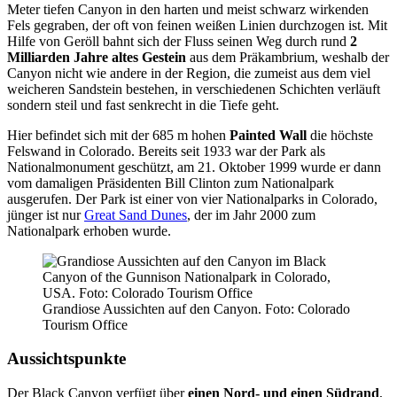
Meter tiefen Canyon in den harten und meist schwarz wirkenden
Fels gegraben, der oft von feinen weißen Linien durchzogen ist. Mit
Hilfe von Geröll bahnt sich der Fluss seinen Weg durch rund
2
Milliarden Jahre altes Gestein
aus dem Präkambrium, weshalb der
Canyon nicht wie andere in der Region, die zumeist aus dem viel
weicheren Sandstein bestehen, in verschiedenen Schichten verläuft
sondern steil und fast senkrecht in die Tiefe geht.
Hier befindet sich mit der 685 m hohen
Painted Wall
die höchste
Felswand in Colorado. Bereits seit 1933 war der Park als
Nationalmonument geschützt, am 21. Oktober 1999 wurde er dann
vom damaligen Präsidenten Bill Clinton zum Nationalpark
ausgerufen. Der Park ist einer von vier Nationalparks in Colorado,
jünger ist nur
Great Sand Dunes
, der im Jahr 2000 zum
Nationalpark erhoben wurde.
Grandiose Aussichten auf den Canyon. Foto: Colorado
Tourism Office
Aussichtspunkte
Der Black Canyon verfügt über
einen Nord- und einen Südrand
,