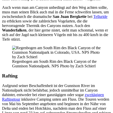
Auch wenn man am Canyon unbedingt auf den Weg achten sollte,
muss man seinen Blick auch mal in die Ferne schweifen lassen, um
zwischendurch die dramatische
San Juan Bergkette
bei
Telluride
zu erblicken sowie die zahlreichen Vogelarten, die die
hervorragende Thermik des Canyons nutzen. Auch den
Wanderfalken
, der hier gerne nistet, sieht man schonmal, wenn er
sich auf der Jagd nach kleineren Vögeln mit bis zu 400 km/h in die
Tiefe stürzt.
Regenbogen am South Rim des Black Canyon of the
Gunnison Nationalpark. NPS Photo by Zach Schierl
Rafting
Aufgrund seiner Beschaffenheit ist der Gunnison River im
Nationalpark nicht befahrbar, jedoch unmittelbar im Canyon
dahinter, entweder bei einer ganztägigen oder sogar
zweitägigen
Raftingtour
inklusive Camping unten am Fluss. Die Touren werden
von Mai bis September angeboten und beginnen in der Nähe von
Delta und enden bei Hotchkiss, nachdem man den Fluss auf einer
Länge von rund 23 km auf aufregenden Stromschnellen und ruhigen