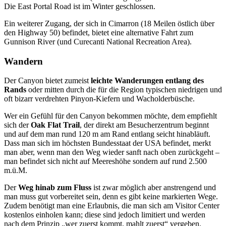
Die East Portal Road ist im Winter geschlossen.
Ein weiterer Zugang, der sich in Cimarron (18 Meilen östlich über
den Highway 50) befindet, bietet eine alternative Fahrt zum
Gunnison River (und Curecanti National Recreation Area).
Wandern
Der Canyon bietet zumeist
leichte Wanderungen entlang des
Rands
oder mitten durch die für die Region typischen niedrigen und
oft bizarr verdrehten Pinyon-Kiefern und Wacholderbüsche.
Wer ein Gefühl für den Canyon bekommen möchte, dem empfiehlt
sich der
Oak Flat Trail
, der direkt am Besucherzentrum beginnt
und auf dem man rund 120 m am Rand entlang seicht hinabläuft.
Dass man sich im höchsten Bundesstaat der USA befindet, merkt
man aber, wenn man den Weg wieder sanft nach oben zurückgeht –
man befindet sich nicht auf Meereshöhe sondern auf rund 2.500
m.ü.M.
Der
Weg hinab zum Fluss
ist zwar möglich aber anstrengend und
man muss gut vorbereitet sein, denn es gibt keine markierten Wege.
Zudem benötigt man eine Erlaubnis, die man sich am Visitor Center
kostenlos einholen kann; diese sind jedoch limitiert und werden
nach dem Prinzip „wer zuerst kommt, mahlt zuerst“ vergeben.