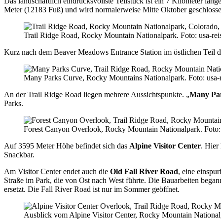
Das landschaftlich eindrucksvollste Teilstück ist ein 7 Kilometer lang
Meter (12183 Fuß) und wird normalerweise Mitte Oktober geschlossen
Trail Ridge Road, Rocky Mountain Nationalpark. Foto: usa-rei
Kurz nach dem Beaver Meadows Entrance Station im östlichen Teil d
Many Parks Curve, Rocky Mountains Nationalpark. Foto: usa-r
An der Trail Ridge Road liegen mehrere Aussichtspunkte. „
Many Pa
Parks.
Forest Canyon Overlook, Rocky Mountain Nationalpark. Foto: 
Auf 3595 Meter Höhe befindet sich das
Alpine Visitor Center
. Hier
Snackbar.
Am Visitor Center endet auch die
Old Fall River Road
, eine einspu
Straße im Park, die von Ost nach West führte. Die Bauarbeiten beg
ersetzt. Die Fall River Road ist nur im Sommer geöffnet.
Ausblick vom Alpine Visitor Center, Rocky Mountain Nationalp