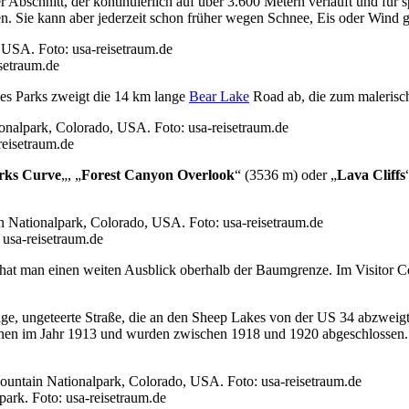
er Abschnitt, der kontinuierlich auf über 3.600 Metern verläuft und für
. Sie kann aber jederzeit schon früher wegen Schnee, Eis oder Wind g
setraum.de
es Parks zweigt die 14 km lange
Bear Lake
Road ab, die zum malerisch
eisetraum.de
rks Curve
„, „
Forest Canyon Overlook
“ (3536 m) oder „
Lava Cliffs
usa-reisetraum.de
 hat man einen weiten Ausblick oberhalb der Baumgrenze. Im Visitor Ce
rige, ungeteerte Straße, die an den Sheep Lakes von der US 34 abzweigt
annen im Jahr 1913 und wurden zwischen 1918 und 1920 abgeschlossen.
ark. Foto: usa-reisetraum.de