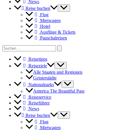
News
Reise buchen
Flug
Mietwagen
Hotel
Ausflüge & Tickets
Pauschalreisen
Search
for:
Reisetipps
Reiseziele
Alle Staaten und Regionen
Geisterstädte
Nationalparks
America The Beautiful Pass
Reiseservice
Reiseführer
News
Reise buchen
Flug
Mietwagen