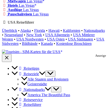
Mietwagen
Las Vegas
Hotels
Las Vegas
Ausflüge
Las Vegas
Pauschalreisen
Las Vegas
USA Reiseführer
Überblick
•
Alaska
•
Florida
•
Hawaii
•
Kalifornien
•
Nationalparks
•
Neuengland
•
New York
•
USA Allgemein
•
USA Mittlerer
Westen
•
USA Nordwesten
•
USA Osten
•
USA Südstaaten
•
USA
Südwesten
•
Bildbände
•
Kanada
•
Kostenlose Broschüren
Anzeige
Reisetipps
Reiseziele
Alle Staaten und Regionen
Geisterstädte
Nationalparks
America The Beautiful Pass
Reiseservice
Reiseführer