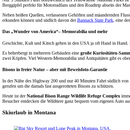
Berggipfel perfekt für Motorradfans und den Roadtrip abseits der Ma
Neben heißen Quellen, verlassenen Gehöften und mäandernden Flussläu
erkunden können und südlich davon der
Bannack State Park
, eine de
Das „Wunder von America“– Memorabilia und mehr
Geschichte, Kult und Kitsch gehen in den USA ja oft Hand in Hand. E
Es beherbergt in mehreren Gebäuden eine
große Kuriositäten-Sam
zwei Köpfen. Viel Western-Memorabilia und Antiquitäten gibt es obe
Bisons in freier Natur – aber mit Beweisfoto-Garantie
In der Nähe des Highway 200 und nur 40 Minuten Fahrt südlich von Po
gerufen um die damals fast ausgerotteten Bisons zu schützen.
Heute ist der
National Bison Range Wildlife Refuge Complex
imme
Besucher entdecken die Wildtiere ganz bequem vom eigenen Auto aus
Skiurlaub in Montana