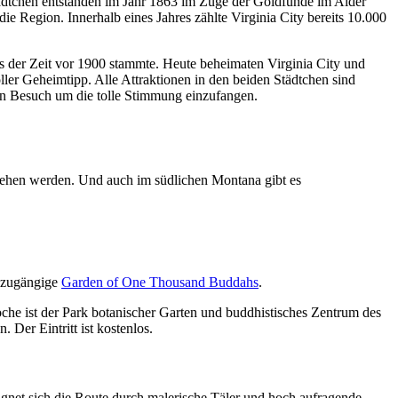
tchen entstanden im Jahr 1863 im Zuge der Goldfunde im Alder
 Region. Innerhalb eines Jahres zählte Virginia City bereits 10.000
aus der Zeit vor 1900 stammte. Heute beheimaten Virginia City und
ler Geheimtipp. Alle Attraktionen in den beiden Städtchen sind
in Besuch um die tolle Stimmung einzufangen.
rsehen werden. Und auch im südlichen Montana gibt es
h zugängige
Garden of One Thousand Buddahs
.
e ist der Park botanischer Garten und buddhistisches Zentrum des
Der Eintritt ist kostenlos.
ignet sich die Route durch malerische Täler und hoch aufragende