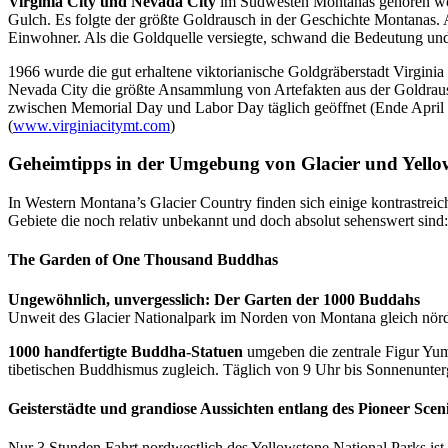
Virginia City und Nevada City
im Südwesten Montanas gehören woh
Gulch. Es folgte der größte Goldrausch in der Geschichte Montanas. 
Einwohner. Als die Goldquelle versiegte, schwand die Bedeutung un
1966 wurde die gut erhaltene viktorianische Goldgräberstadt Virginia
Nevada City die größte Ansammlung von Artefakten aus der Goldrausch
zwischen Memorial Day und Labor Day täglich geöffnet (Ende April b
(
www.virginiacitymt.com
)
Geheimtipps in der Umgebung von Glacier und Yello
In Western Montana’s Glacier Country finden sich einige kontrastrei
Gebiete die noch relativ unbekannt und doch absolut sehenswert sind:
The Garden of One Thousand Buddhas
Ungewöhnlich, unvergesslich: Der Garten der 1000 Buddahs
Unweit des Glacier Nationalpark im Norden von Montana gleich nördli
1000 handfertigte Buddha-Statuen
umgeben die zentrale Figur Yum
tibetischen Buddhismus zugleich. Täglich von 9 Uhr bis Sonnenunterga
Geisterstädte und grandiose Aussichten entlang des Pioneer Sce
Nur 3 Stunden Fahrt nordwestlich des Yellowstone National Parks ist