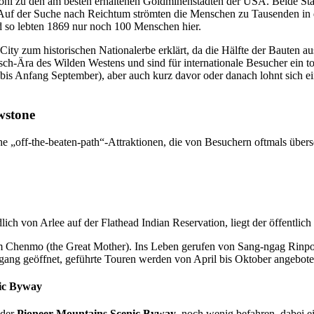
l zu den am besten erhaltenen Goldminenstädten der USA. Beide Städ
Auf der Suche nach Reichtum strömten die Menschen zu Tausenden in die
d so lebten 1869 nur noch 100 Menschen hier.
 City zum historischen Nationalerbe erklärt, da die Hälfte der Bauten 
-Ära des Wilden Westens und sind für internationale Besucher ein tol
is Anfang September), aber auch kurz davor oder danach lohnt sich e
wstone
che „off-the-beaten-path“-Attraktionen, die von Besuchern oftmals übe
ch von Arlee auf der Flathead Indian Reservation, liegt der öffentlic
 Chenmo (the Great Mother). Ins Leben gerufen von Sang-ngag Rinpoch
ng geöffnet, geführte Touren werden von April bis Oktober angeboten. 
nic Byway
 der
Pioneer Mountains Scenic Byway
, noch wenig befahren, dabei e