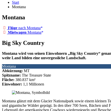
Start
Montana
Montana
Flüge
nach Montana
Mietwagen
Montana
Big Sky Country
Montana wird von seinen Einwohnern „Big Sky Country“ genannt. 
weite Land bilden eine unvergessliche Landschaft.
Montana
Abkürzung:
MT
Spitzname:
The Treasure State
Fläche:
380.837 km²
Einwohner:
1,1 Millionen
Montana glänzt mit dem Glacier Nationalpark sowie einem kleinen Teil
und gigantische Wälder geprägt. In den über 700 Seen, Bächen und Fl
Lebensstil der amerikanischen Cowboys wiederspiegeln und Besucher 