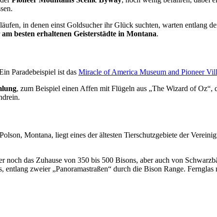
ssen.
fen, in denen einst Goldsucher ihr Glück suchten, warten entlang der 
r
am besten erhaltenen Geisterstädte in Montana
.
in Paradebeispiel ist das
Miracle of America Museum and Pioneer Vil
mlung
, zum Beispiel einen Affen mit Flügeln aus „The Wizard of Oz“, d
ndrein.
lson, Montana, liegt eines der ältesten Tierschutzgebiete der Vereinig
r noch das Zuhause von 350 bis 500 Bisons, aber auch von Schwarzb
, entlang zweier „Panoramastraßen“ durch die Bison Range. Fernglas n