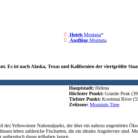
Hotels
Montana
Ausflüge
Montana
Es ist nach Alaska, Texas und Kalifornien der viertgrößte Staat
Hauptstadt:
Helena
Höchster Punkt:
Granite Peak (3
Tiefster Punkt:
Kootenai River (5
Zeitzone:
Mountain Time
 des Yellowstone Nationalparks, der über ein nahezu ungestörtes Ökosy
üssen leben zahlreiche Fischarten, die ein ideales Angelrevier sind. 
authentisch daran teilhaben lassen.