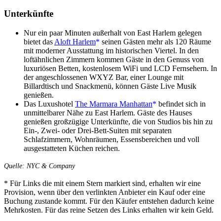
Unterkünfte
Nur ein paar Minuten außerhalt von East Harlem gelegen
bietet das
Aloft Harlem
seinen Gästen mehr als 120 Räume
mit moderner Ausstattung im historischen Viertel. In den
loftähnlichen Zimmern kommen Gäste in den Genuss von
luxuriösen Betten, kostenlosem WiFi und LCD Fernsehern. In
der angeschlossenen WXYZ Bar, einer Lounge mit
Billardtisch und Snackmenü, können Gäste Live Musik
genießen.
Das Luxushotel
The Marmara Manhattan
befindet sich in
unmittelbarer Nähe zu East Harlem. Gäste des Hauses
genießen großzügige Unterkünfte, die von Studios bis hin zu
Ein-, Zwei- oder Drei-Bett-Suiten mit separaten
Schlafzimmern, Wohnräumen, Essensbereichen und voll
ausgestatteten Küchen reichen.
Quelle: NYC & Company
* Für Links die mit einem Stern markiert sind, erhalten wir eine
Provision, wenn über den verlinkten Anbieter ein Kauf oder eine
Buchung zustande kommt. Für den Käufer entstehen dadurch keine
Mehrkosten. Für das reine Setzen des Links erhalten wir kein Geld.