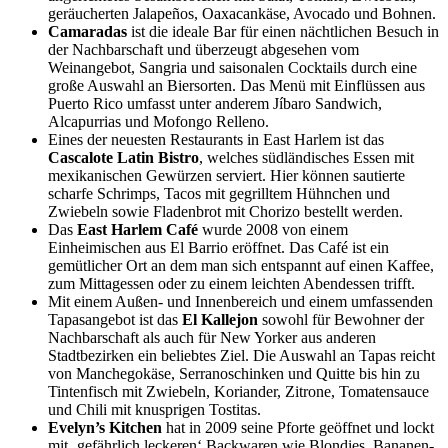
geräucherten Jalapeños, Oaxacankäse, Avocado und Bohnen.
Camaradas
ist die ideale Bar für einen nächtlichen Besuch in
der Nachbarschaft und überzeugt abgesehen vom
Weinangebot, Sangria und saisonalen Cocktails durch eine
große Auswahl an Biersorten. Das Menü mit Einflüssen aus
Puerto Rico umfasst unter anderem Jíbaro Sandwich,
Alcapurrias und Mofongo Relleno.
Eines der neuesten Restaurants in East Harlem ist das
Cascalote Latin Bistro
, welches südländisches Essen mit
mexikanischen Gewürzen serviert. Hier können sautierte
scharfe Schrimps, Tacos mit gegrilltem Hühnchen und
Zwiebeln sowie Fladenbrot mit Chorizo bestellt werden.
Das
East Harlem Café
wurde 2008 von einem
Einheimischen aus El Barrio eröffnet. Das Café ist ein
gemütlicher Ort an dem man sich entspannt auf einen Kaffee,
zum Mittagessen oder zu einem leichten Abendessen trifft.
Mit einem Außen- und Innenbereich und einem umfassenden
Tapasangebot ist das
El Kallejon
sowohl für Bewohner der
Nachbarschaft als auch für New Yorker aus anderen
Stadtbezirken ein beliebtes Ziel. Die Auswahl an Tapas reicht
von Manchegokäse, Serranoschinken und Quitte bis hin zu
Tintenfisch mit Zwiebeln, Koriander, Zitrone, Tomatensauce
und Chili mit knusprigen Tostitas.
Evelyn’s Kitchen
hat in 2009 seine Pforte geöffnet und lockt
mit ‚gefährlich leckeren‘ Backwaren wie Blondies, Bananen-