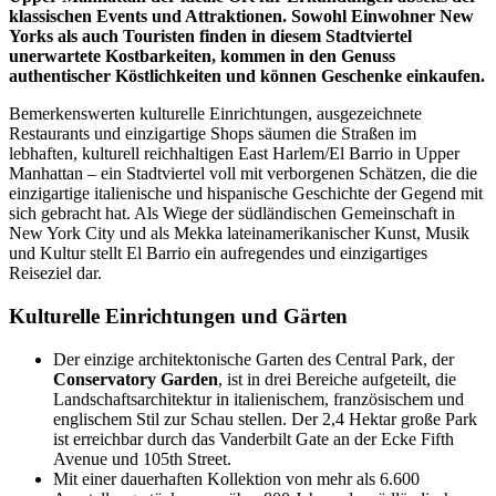
klassischen Events und Attraktionen. Sowohl Einwohner New
Yorks als auch Touristen finden in diesem Stadtviertel
unerwartete Kostbarkeiten, kommen in den Genuss
authentischer Köstlichkeiten und können Geschenke einkaufen.
Bemerkenswerten kulturelle Einrichtungen, ausgezeichnete
Restaurants und einzigartige Shops säumen die Straßen im
lebhaften, kulturell reichhaltigen East Harlem/El Barrio in Upper
Manhattan – ein Stadtviertel voll mit verborgenen Schätzen, die die
einzigartige italienische und hispanische Geschichte der Gegend mit
sich gebracht hat. Als Wiege der südländischen Gemeinschaft in
New York City und als Mekka lateinamerikanischer Kunst, Musik
und Kultur stellt El Barrio ein aufregendes und einzigartiges
Reiseziel dar.
Kulturelle Einrichtungen und Gärten
Der einzige architektonische Garten des Central Park, der
Conservatory Garden
, ist in drei Bereiche aufgeteilt, die
Landschaftsarchitektur in italienischem, französischem und
englischem Stil zur Schau stellen. Der 2,4 Hektar große Park
ist erreichbar durch das Vanderbilt Gate an der Ecke Fifth
Avenue und 105th Street.
Mit einer dauerhaften Kollektion von mehr als 6.600