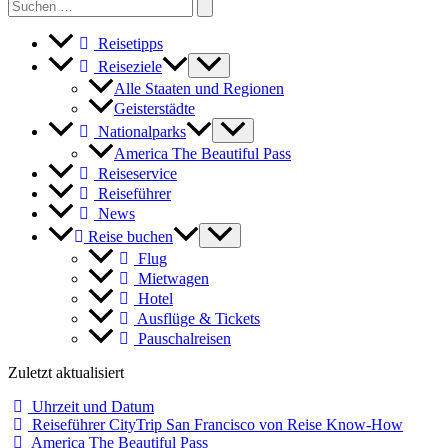
Search
for:
Reisetipps
Reiseziele
Alle Staaten und Regionen
Geisterstädte
Nationalparks
America The Beautiful Pass
Reiseservice
Reiseführer
News
Reise buchen
Flug
Mietwagen
Hotel
Ausflüge & Tickets
Pauschalreisen
Zuletzt aktualisiert
Uhrzeit und Datum
Reiseführer CityTrip San Francisco von Reise Know-How
America The Beautiful Pass