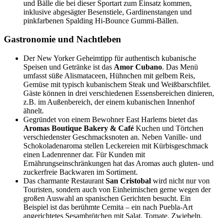
und Bälle die bei dieser Sportart zum Einsatz kommen,
inklusive abgesägter Besenstiele, Gardinenstangen und
pinkfarbenen Spalding Hi-Bounce Gummi-Bällen.
Gastronomie und Nachtleben
Der New Yorker Geheimtipp für authentisch kubanische
Speisen und Getränke ist das
Amor Cubano
. Das Menü
umfasst süße Alismataceen, Hühnchen mit gelbem Reis,
Gemüse mit typisch kubanischem Steak und Weißbarschfilet.
Gäste können in drei verschiedenen Essensbereichen dinieren,
z.B. im Außenbereich, der einem kubanischen Innenhof
ähnelt.
Gegründet von einem Bewohner East Harlems bietet das
Aromas Boutique Bakery & Café
Kuchen und Törtchen
verschiedenster Geschmacksnoten an. Neben Vanille- und
Schokoladenaroma stellen Leckereien mit Kürbisgeschmack
einen Ladenrenner dar. Für Kunden mit
Ernährungseinschränkungen hat das Aromas auch gluten- und
zuckerfreie Backwaren im Sortiment.
Das charmante Restaurant
San Cristobal
wird nicht nur von
Touristen, sondern auch von Einheimischen gerne wegen der
großen Auswahl an spanischen Gerichten besucht. Ein
Beispiel ist das berühmte Cemita – ein nach Puebla-Art
angerichtetes Sesambrötchen mit Salat, Tomate, Zwiebeln,