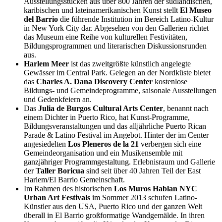
Ausstellungsstücken aus über 800 Jahren der südländischen,
karibischen und lateinamerikanischen Kunst stellt
El Museo
del Barrio
die führende Institution im Bereich Latino-Kultur
in New York City dar. Abgesehen von den Gallerien richtet
das Museum eine Reihe von kulturellen Festivitäten,
Bildungsprogrammen und literarischen Diskussionsrunden
aus.
Harlem Meer
ist das zweitgrößte künstlich angelegte
Gewässer im Central Park. Gelegen an der Nordküste bietet
das
Charles A. Dana Discovery Center
kostenlose
Bildungs- und Gemeindeprogramme, saisonale Ausstellungen
und Gedenkfeiern an.
Das
Julia de Burgos Cultural Arts Center
, benannt nach
einem Dichter in Puerto Rico, hat Kunst-Programme,
Bildungsveranstaltungen und das alljährliche Puerto Rican
Parade & Latino Festival im Angebot. Hinter der im Center
angesiedelten
Los Pleneros de la 21
verbergen sich eine
Gemeindeorganisation und ein Musikensemble mit
ganzjähriger Programmgestaltung. Erlebnisraum und Gallerie
der
Taller Boricua
sind seit über 40 Jahren Teil der East
Harlem/El Barrio Gemeinschaft.
Im Rahmen des historischen
Los Muros Hablan NYC
Urban Art Festivals
im Sommer 2013 schufen Latino-
Künstler aus den USA, Puerto Rico und der ganzen Welt
überall in El Barrio großformatige Wandgemälde. In ihren