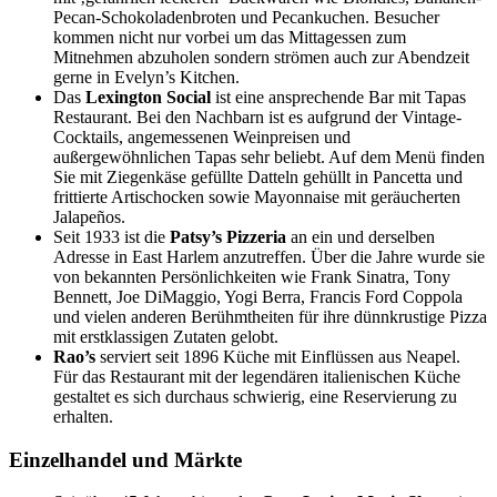
Pecan-Schokoladenbroten und Pecankuchen. Besucher
kommen nicht nur vorbei um das Mittagessen zum
Mitnehmen abzuholen sondern strömen auch zur Abendzeit
gerne in Evelyn’s Kitchen.
Das
Lexington Social
ist eine ansprechende Bar mit Tapas
Restaurant. Bei den Nachbarn ist es aufgrund der Vintage-
Cocktails, angemessenen Weinpreisen und
außergewöhnlichen Tapas sehr beliebt. Auf dem Menü finden
Sie mit Ziegenkäse gefüllte Datteln gehüllt in Pancetta und
frittierte Artischocken sowie Mayonnaise mit geräucherten
Jalapeños.
Seit 1933 ist die
Patsy’s Pizzeria
an ein und derselben
Adresse in East Harlem anzutreffen. Über die Jahre wurde sie
von bekannten Persönlichkeiten wie Frank Sinatra, Tony
Bennett, Joe DiMaggio, Yogi Berra, Francis Ford Coppola
und vielen anderen Berühmtheiten für ihre dünnkrustige Pizza
mit erstklassigen Zutaten gelobt.
Rao’s
serviert seit 1896 Küche mit Einflüssen aus Neapel.
Für das Restaurant mit der legendären italienischen Küche
gestaltet es sich durchaus schwierig, eine Reservierung zu
erhalten.
Einzelhandel und Märkte