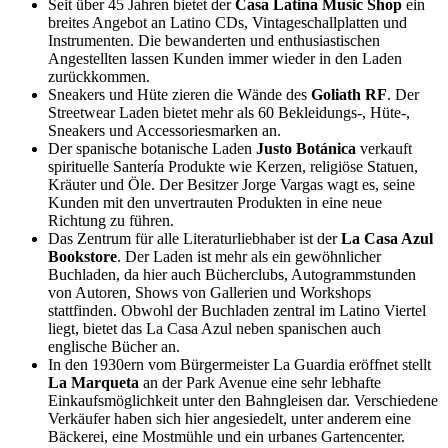
Seit über 45 Jahren bietet der
Casa Latina Music Shop
ein
breites Angebot an Latino CDs, Vintageschallplatten und
Instrumenten. Die bewanderten und enthusiastischen
Angestellten lassen Kunden immer wieder in den Laden
zurückkommen.
Sneakers und Hüte zieren die Wände des
Goliath RF
. Der
Streetwear Laden bietet mehr als 60 Bekleidungs-, Hüte-,
Sneakers und Accessoriesmarken an.
Der spanische botanische Laden
Justo Botánica
verkauft
spirituelle Santería Produkte wie Kerzen, religiöse Statuen,
Kräuter und Öle. Der Besitzer Jorge Vargas wagt es, seine
Kunden mit den unvertrauten Produkten in eine neue
Richtung zu führen.
Das Zentrum für alle Literaturliebhaber ist der
La Casa Azul
Bookstore
. Der Laden ist mehr als ein gewöhnlicher
Buchladen, da hier auch Bücherclubs, Autogrammstunden
von Autoren, Shows von Gallerien und Workshops
stattfinden. Obwohl der Buchladen zentral im Latino Viertel
liegt, bietet das La Casa Azul neben spanischen auch
englische Bücher an.
In den 1930ern vom Bürgermeister La Guardia eröffnet stellt
La Marqueta
an der Park Avenue eine sehr lebhafte
Einkaufsmöglichkeit unter den Bahngleisen dar. Verschiedene
Verkäufer haben sich hier angesiedelt, unter anderem eine
Bäckerei, eine Mostmühle und ein urbanes Gartencenter.