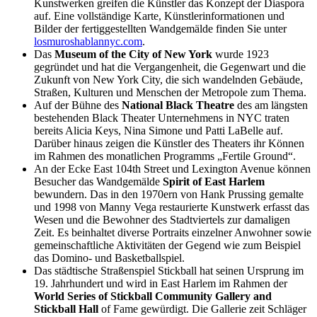
Kunstwerken greifen die Künstler das Konzept der Diaspora
auf. Eine vollständige Karte, Künstlerinformationen und
Bilder der fertiggestellten Wandgemälde finden Sie unter
losmuroshablannyc.com
.
Das
Museum of the City of New York
wurde 1923
gegründet und hat die Vergangenheit, die Gegenwart und die
Zukunft von New York City, die sich wandelnden Gebäude,
Straßen, Kulturen und Menschen der Metropole zum Thema.
Auf der Bühne des
National Black Theatre
des am längsten
bestehenden Black Theater Unternehmens in NYC traten
bereits Alicia Keys, Nina Simone und Patti LaBelle auf.
Darüber hinaus zeigen die Künstler des Theaters ihr Können
im Rahmen des monatlichen Programms „Fertile Ground“.
An der Ecke East 104th Street und Lexington Avenue können
Besucher das Wandgemälde
Spirit of East Harlem
bewundern. Das in den 1970ern von Hank Prussing gemalte
und 1998 von Manny Vega restaurierte Kunstwerk erfasst das
Wesen und die Bewohner des Stadtviertels zur damaligen
Zeit. Es beinhaltet diverse Portraits einzelner Anwohner sowie
gemeinschaftliche Aktivitäten der Gegend wie zum Beispiel
das Domino- und Basketballspiel.
Das städtische Straßenspiel Stickball hat seinen Ursprung im
19. Jahrhundert und wird in East Harlem im Rahmen der
World Series of Stickball Community Gallery and
Stickball Hall
of Fame gewürdigt. Die Gallerie zeit Schläger