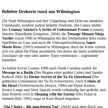
Beliebte Drehorte rund um Wilmington
Die Stadt Wilmington und ihre Umgebung sind nicht nur attraktive
Urlaubsorte, sondern zudem beliebte Drehorte. Jim Carrey drehte
hier
Lemony Snicket’s A Series of Unfortunate Events
(Lemony
Snicket: Rätselhafte Ereignisse, 2004), die
Teenage Mutant Ninja
Turtles
waren 1990 in Wilmington bei den Dreharbeiten ihres ersten
Spielfilms zu Gast, und auch die Videospielverfilmung
Super
Mario Bros.
(1993) entstand in Wilmington, doch die Küste scheint
sich vor allem für Filme anzubieten, bei denen die meist weiblichen
Zuschauer die eine oder andere Träne verdrücken – sogenannte
tearjerker.
So kehrte Kevin Costner 1999 nach North Carolina zurück für
Message in a Bottle
(Der Beginn einer großen Liebe) und Sandra
Bullock 2002 für
Divine Secrets of the Ya-Ya Sisterhood
(Die
göttlichen Geheimnisse der Ya-Ya-Schwestern). Auch
Crimes of
the Heart
(Verbrecherische Herzen, 1986) mit Diane Keaton,
Jessica Lange und Sissy Spacek wurde vollständig hier gedreht, und
Julia Roberts wird in
Sleeping with the Enemy
(Der Feind in
meinem Bett, 1991) sogar in Kure Beach begraben.
„
The Choice – Bis zum letzten Tag
“ (2016) nach dem Buch von