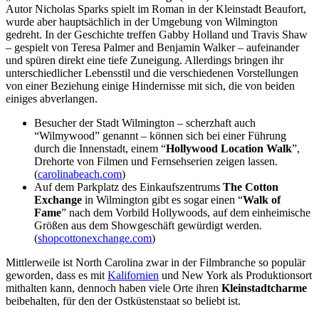
Autor Nicholas Sparks spielt im Roman in der Kleinstadt Beaufort,
wurde aber hauptsächlich in der Umgebung von Wilmington
gedreht. In der Geschichte treffen Gabby Holland und Travis Shaw
– gespielt von Teresa Palmer and Benjamin Walker – aufeinander
und spüren direkt eine tiefe Zuneigung. Allerdings bringen ihr
unterschiedlicher Lebensstil und die verschiedenen Vorstellungen
von einer Beziehung einige Hindernisse mit sich, die von beiden
einiges abverlangen.
Besucher der Stadt Wilmington – scherzhaft auch
“Wilmywood” genannt – können sich bei einer Führung
durch die Innenstadt, einem “
Hollywood Location Walk
”,
Drehorte von Filmen und Fernsehserien zeigen lassen.
(
carolinabeach.com
)
Auf dem Parkplatz des Einkaufszentrums
The Cotton
Exchange
in Wilmington gibt es sogar einen “
Walk of
Fame
” nach dem Vorbild Hollywoods, auf dem einheimische
Größen aus dem Showgeschäft gewürdigt werden.
(
shopcottonexchange.com
)
Mittlerweile ist North Carolina zwar in der Filmbranche so populär
geworden, dass es mit
Kalifornien
und New York als Produktionsort
mithalten kann, dennoch haben viele Orte ihren
Kleinstadtcharme
beibehalten, für den der Ostküstenstaat so beliebt ist.