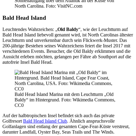
Sonnenaufgang über dem Atlantik an der Küste von
North Carolina. Foto: VisitNC.com
Bald Head Island
Leuchtendes Wahrzeichen: „
Old Baldy
“, wie der Leuchtturm auf
Bald Head Island liebevoll genannt wird, ist North Carolinas ältester
Leuchtturm und unverkennbar durch sein Flickwerk-Muster. Das
200-jährige Bestehen seines Wahrzeichens feiert die Insel 2017 mit
verschiedenen Events. Besucher, die Old Baldy erklimmen und die
Aussicht erleben möchten, gelangen per Fähre ab Southport auf die
autofreie Insel Bald Head.
Bald Head Island Marina mit dem Leuchtturm „Old
Baldy“ im Hintergrund. Foto: Wikimedia Commons,
CC0
Auf der halbtropischen Insel befindet sich auch das private
Golfresort
Bald Head Island Club
. Ähnlich anspruchsvolle
Golfanlagen sind entlang der gesamten Cape-Fear-Küste verstreut,
darunter Landfall, Oyster Bay, Seas Trails und The Winds.