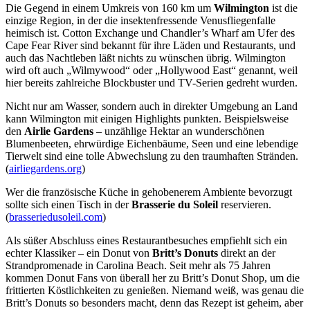
Die Gegend in einem Umkreis von 160 km um
Wilmington
ist die
einzige Region, in der die insektenfressende Venusfliegenfalle
heimisch ist. Cotton Exchange und Chandler’s Wharf am Ufer des
Cape Fear River sind bekannt für ihre Läden und Restaurants, und
auch das Nachtleben läßt nichts zu wünschen übrig. Wilmington
wird oft auch „Wilmywood“ oder „Hollywood East“ genannt, weil
hier bereits zahlreiche Blockbuster und TV-Serien gedreht wurden.
Nicht nur am Wasser, sondern auch in direkter Umgebung an Land
kann Wilmington mit einigen Highlights punkten. Beispielsweise
den
Airlie Gardens
– unzählige Hektar an wunderschönen
Blumenbeeten, ehrwürdige Eichenbäume, Seen und eine lebendige
Tierwelt sind eine tolle Abwechslung zu den traumhaften Stränden.
(
airliegardens.org
)
Wer die französische Küche in gehobenerem Ambiente bevorzugt
sollte sich einen Tisch in der
Brasserie du Soleil
reservieren.
(
brasseriedusoleil.com
)
Als süßer Abschluss eines Restaurantbesuches empfiehlt sich ein
echter Klassiker – ein Donut von
Britt’s Donuts
direkt an der
Strandpromenade in Carolina Beach. Seit mehr als 75 Jahren
kommen Donut Fans von überall her zu Britt’s Donut Shop, um die
frittierten Köstlichkeiten zu genießen. Niemand weiß, was genau die
Britt’s Donuts so besonders macht, denn das Rezept ist geheim, aber