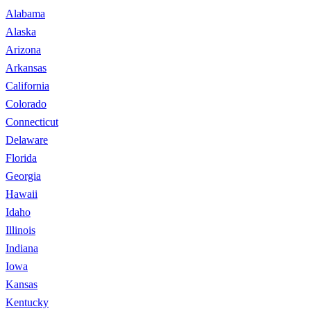
Alabama
Alaska
Arizona
Arkansas
California
Colorado
Connecticut
Delaware
Florida
Georgia
Hawaii
Idaho
Illinois
Indiana
Iowa
Kansas
Kentucky