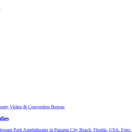
s
dies