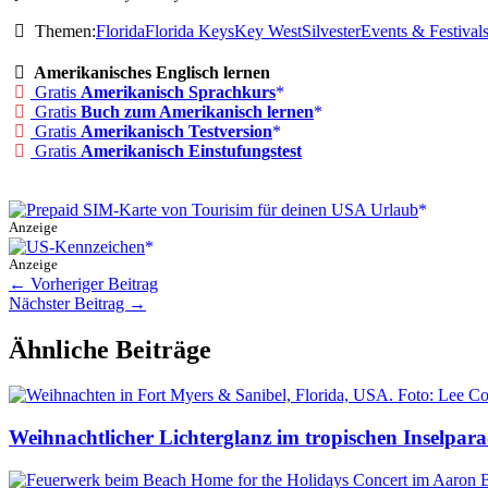
Themen:
Florida
Florida Keys
Key West
Silvester
Events & Festival
Amerikanisches Englisch lernen
Gratis
Amerikanisch Sprachkurs
Gratis
Buch zum Amerikanisch lernen
Gratis
Amerikanisch Testversion
Gratis
Amerikanisch Einstufungstest
Anzeige
Anzeige
←
Vorheriger Beitrag
Nächster Beitrag
→
Ähnliche Beiträge
Weihnachtlicher Lichterglanz im tropischen Inselpara