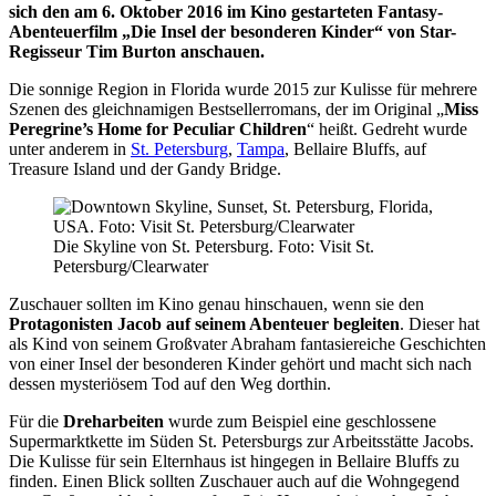
sich den am 6. Oktober 2016 im Kino gestarteten Fantasy-
Abenteuerfilm „Die Insel der besonderen Kinder“ von Star-
Regisseur Tim Burton anschauen.
Die sonnige Region in Florida wurde 2015 zur Kulisse für mehrere
Szenen des gleichnamigen Bestsellerromans, der im Original „
Miss
Peregrine’s Home for Peculiar Children
“ heißt. Gedreht wurde
unter anderem in
St. Petersburg
,
Tampa
, Bellaire Bluffs, auf
Treasure Island und der Gandy Bridge.
Die Skyline von St. Petersburg. Foto: Visit St.
Petersburg/Clearwater
Zuschauer sollten im Kino genau hinschauen, wenn sie den
Protagonisten Jacob auf seinem Abenteuer begleiten
. Dieser hat
als Kind von seinem Großvater Abraham fantasiereiche Geschichten
von einer Insel der besonderen Kinder gehört und macht sich nach
dessen mysteriösem Tod auf den Weg dorthin.
Für die
Dreharbeiten
wurde zum Beispiel eine geschlossene
Supermarktkette im Süden St. Petersburgs zur Arbeitsstätte Jacobs.
Die Kulisse für sein Elternhaus ist hingegen in Bellaire Bluffs zu
finden. Einen Blick sollten Zuschauer auch auf die Wohngegend