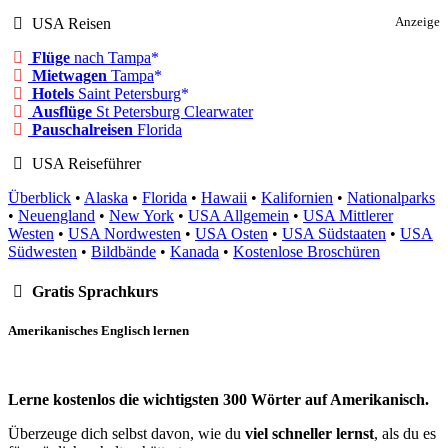
USA Reisen
Anzeige
Flüge
nach Tampa
Mietwagen
Tampa
Hotels
Saint Petersburg
Ausflüge
St Petersburg Clearwater
Pauschalreisen
Florida
USA Reiseführer
Überblick
•
Alaska
•
Florida
•
Hawaii
•
Kalifornien
•
Nationalparks
•
Neuengland
•
New York
•
USA Allgemein
•
USA Mittlerer
Westen
•
USA Nordwesten
•
USA Osten
•
USA Südstaaten
•
USA
Südwesten
•
Bildbände
•
Kanada
•
Kostenlose Broschüren
Gratis Sprachkurs
Amerikanisches Englisch lernen
Lerne kostenlos die wichtigsten 300 Wörter auf Amerikanisch.
Überzeuge dich selbst davon, wie du
viel schneller lernst
, als du es