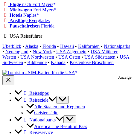
Flüge
nach Fort Myers
Mietwagen
Fort Myers
Hotels
Naples
Ausflüge
Everglades
Pauschalreisen
Florida
USA Reiseführer
Überblick
•
Alaska
•
Florida
•
Hawaii
•
Kalifornien
•
Nationalparks
•
Neuengland
•
New York
•
USA Allgemein
•
USA Mittlerer
Westen
•
USA Nordwesten
•
USA Osten
•
USA Südstaaten
•
USA
Südwesten
•
Bildbände
•
Kanada
•
Kostenlose Broschüren
Anzeige
Reisetipps
Reiseziele
Alle Staaten und Regionen
Geisterstädte
Nationalparks
America The Beautiful Pass
Reiseservice