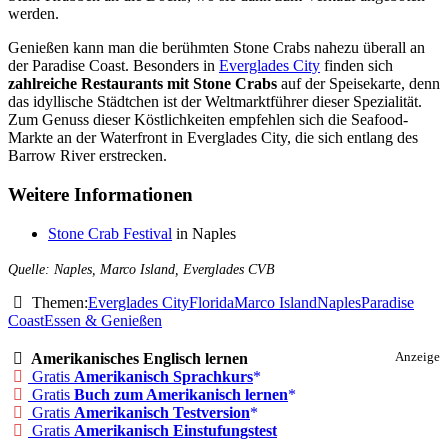
werden.
Genießen kann man die berühmten Stone Crabs nahezu überall an
der Paradise Coast. Besonders in
Everglades City
finden sich
zahlreiche Restaurants mit Stone Crabs
auf der Speisekarte, denn
das idyllische Städtchen ist der Weltmarktführer dieser Spezialität.
Zum Genuss dieser Köstlichkeiten empfehlen sich die Seafood-
Markte an der Waterfront in Everglades City, die sich entlang des
Barrow River erstrecken.
Weitere Informationen
Stone Crab Festival
in Naples
Quelle: Naples, Marco Island, Everglades CVB
Themen:
Everglades City
Florida
Marco Island
Naples
Paradise
Coast
Essen & Genießen
Amerikanisches Englisch lernen
Anzeige
Gratis
Amerikanisch Sprachkurs
Gratis
Buch zum Amerikanisch lernen
Gratis
Amerikanisch Testversion
Gratis
Amerikanisch Einstufungstest