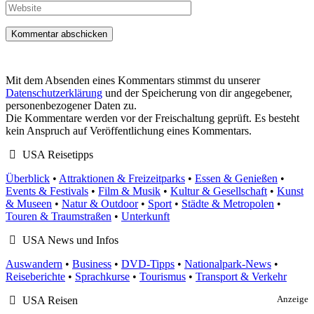
Adresse
Website
Mit dem Absenden eines Kommentars stimmst du unserer
Datenschutzerklärung
und der Speicherung von dir angegebener,
personenbezogener Daten zu.
Die Kommentare werden vor der Freischaltung geprüft. Es besteht
kein Anspruch auf Veröffentlichung eines Kommentars.
USA Reisetipps
Überblick
•
Attraktionen & Freizeitparks
•
Essen & Genießen
•
Events & Festivals
•
Film & Musik
•
Kultur & Gesellschaft
•
Kunst
& Museen
•
Natur & Outdoor
•
Sport
•
Städte & Metropolen
•
Touren & Traumstraßen
•
Unterkunft
USA News und Infos
Auswandern
•
Business
•
DVD-Tipps
•
Nationalpark-News
•
Reiseberichte
•
Sprachkurse
•
Tourismus
•
Transport & Verkehr
USA Reisen
Anzeige