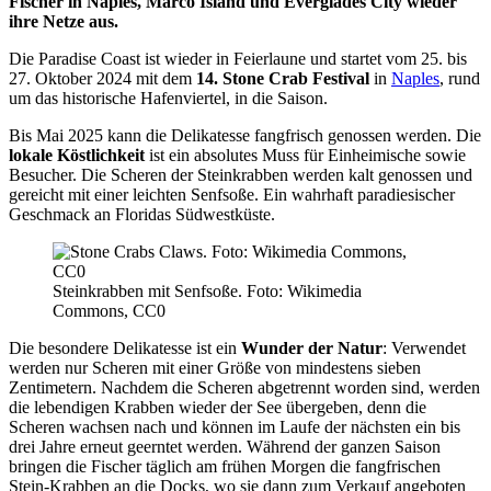
Fischer in Naples, Marco Island und Everglades City wieder
ihre Netze aus.
Die Paradise Coast ist wieder in Feierlaune und startet vom 25. bis
27. Oktober 2024 mit dem
14. Stone Crab Festival
in
Naples
, rund
um das historische Hafenviertel, in die Saison.
Bis Mai 2025 kann die Delikatesse fangfrisch genossen werden. Die
lokale Köstlichkeit
ist ein absolutes Muss für Einheimische sowie
Besucher. Die Scheren der Steinkrabben werden kalt genossen und
gereicht mit einer leichten Senfsoße. Ein wahrhaft paradiesischer
Geschmack an Floridas Südwestküste.
Steinkrabben mit Senfsoße. Foto: Wikimedia
Commons, CC0
Die besondere Delikatesse ist ein
Wunder der Natur
: Verwendet
werden nur Scheren mit einer Größe von mindestens sieben
Zentimetern. Nachdem die Scheren abgetrennt worden sind, werden
die lebendigen Krabben wieder der See übergeben, denn die
Scheren wachsen nach und können im Laufe der nächsten ein bis
drei Jahre erneut geerntet werden. Während der ganzen Saison
bringen die Fischer täglich am frühen Morgen die fangfrischen
Stein-Krabben an die Docks, wo sie dann zum Verkauf angeboten