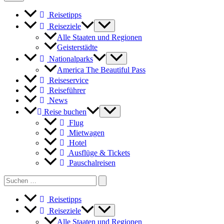
Reisetipps
Reiseziele
Alle Staaten und Regionen
Geisterstädte
Nationalparks
America The Beautiful Pass
Reiseservice
Reiseführer
News
Reise buchen
Flug
Mietwagen
Hotel
Ausflüge & Tickets
Pauschalreisen
Search
for:
Reisetipps
Reiseziele
Alle Staaten und Regionen