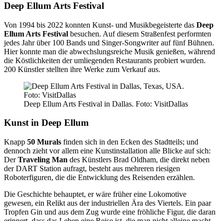
Deep Ellum Arts Festival
Von 1994 bis 2022 konnten Kunst- und Musikbegeisterte das
Deep
Ellum Arts Festival
besuchen. Auf diesem Straßenfest performten
jedes Jahr über 100 Bands und Singer-Songwriter auf fünf Bühnen.
Hier konnte man die abwechslungsreiche Musik genießen, während
die Köstlichkeiten der umliegenden Restaurants probiert wurden.
200 Künstler stellten ihre Werke zum Verkauf aus.
Deep Ellum Arts Festival in Dallas. Foto: VisitDallas
Kunst in Deep Ellum
Knapp
50 Murals
finden sich in den Ecken des Stadtteils; und
dennoch zieht vor allem eine Kunstinstallation alle Blicke auf sich:
Der
Traveling Man
des Künstlers Brad Oldham, die direkt neben
der DART Station aufragt, besteht aus mehreren riesigen
Roboterfiguren, die die Entwicklung des Reisenden erzählen.
Die Geschichte behauptet, er wäre früher eine Lokomotive
gewesen, ein Relikt aus der industriellen Ära des Viertels. Ein paar
Tropfen Gin und aus dem Zug wurde eine fröhliche Figur, die daran
erinnert, dass das Leben eine Reise ist, die man nicht alleine macht.