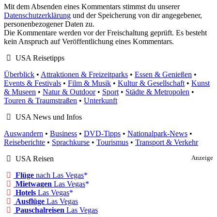
Mit dem Absenden eines Kommentars stimmst du unserer
Datenschutzerklärung
und der Speicherung von dir angegebener,
personenbezogener Daten zu.
Die Kommentare werden vor der Freischaltung geprüft. Es besteht
kein Anspruch auf Veröffentlichung eines Kommentars.
USA Reisetipps
Überblick
•
Attraktionen & Freizeitparks
•
Essen & Genießen
•
Events & Festivals
•
Film & Musik
•
Kultur & Gesellschaft
•
Kunst
& Museen
•
Natur & Outdoor
•
Sport
•
Städte & Metropolen
•
Touren & Traumstraßen
•
Unterkunft
USA News und Infos
Auswandern
•
Business
•
DVD-Tipps
•
Nationalpark-News
•
Reiseberichte
•
Sprachkurse
•
Tourismus
•
Transport & Verkehr
USA Reisen
Anzeige
Flüge
nach Las Vegas
Mietwagen
Las Vegas
Hotels
Las Vegas
Ausflüge
Las Vegas
Pauschalreisen
Las Vegas