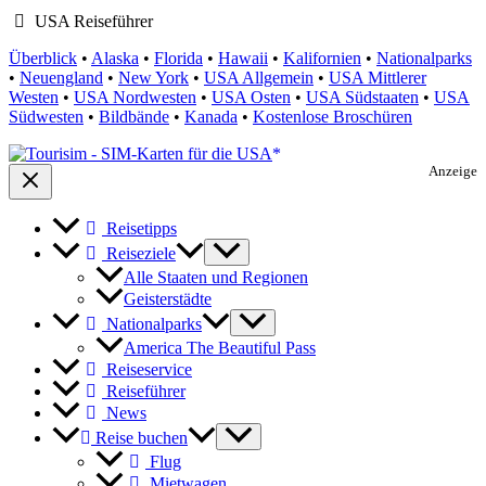
USA Reiseführer
Überblick
•
Alaska
•
Florida
•
Hawaii
•
Kalifornien
•
Nationalparks
•
Neuengland
•
New York
•
USA Allgemein
•
USA Mittlerer
Westen
•
USA Nordwesten
•
USA Osten
•
USA Südstaaten
•
USA
Südwesten
•
Bildbände
•
Kanada
•
Kostenlose Broschüren
Anzeige
Reisetipps
Reiseziele
Alle Staaten und Regionen
Geisterstädte
Nationalparks
America The Beautiful Pass
Reiseservice
Reiseführer
News
Reise buchen
Flug
Mietwagen