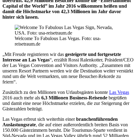
übertrifft. 42,9 Millionen Besucher konnte die “Entertainment
Capital of the World” im Jahr 2016 willkommen heißen und
damit die Höchstmarke von 42,3 Millionen im Jahr davor
hinter sich lassen.
Welcome To Fabulous Las Vegas. Foto: usa-
reisetraum.de
„Mit Freude registrieren wir das
gesteigerte und fortgesetzte
Interesse an Las Vegas
“, erzählt Rossi Ralenkotter, Präsident/CEO
der Las Vegas Convention and Visitors Authority. „Zusammen mit
unseren Resort Partnern werden wir die Destination weiter verstärkt
rund um die Welt vermarkten, um neue Besucher-Rekorde zu
feiern“.
Zusätzlich zu den Millionen von Urlaubsgästen konnte
Las Vegas
2016 auch mehr als
6,3 Millionen Business-Reisende
begrüßen
und damit eine neue Höchstmarke erzielen, die zur Steigerung der
Gästezahlen beiträgt.
Las Vegas erfreut sich weiterhin einer
branchenführenden
Auslastungsrate
, die auf einer außerordentlich breiten Basis von
150.000 Gästezimmern beruht. Die Tourismus-Sparte verdient in
Süd-Nevada und im Las Vegas Valley jährlich rund 52 Milliarden