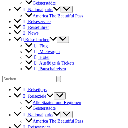
Geisterstädte
Nationalparks
America The Beautiful Pass
Reiseservice
Reiseführer
News
Reise buchen
Flug
Mietwagen
Hotel
Ausflüge & Tickets
Pauschalreisen
Search
for:
Reisetipps
Reiseziele
Alle Staaten und Regionen
Geisterstädte
Nationalparks
America The Beautiful Pass
Reiseservice