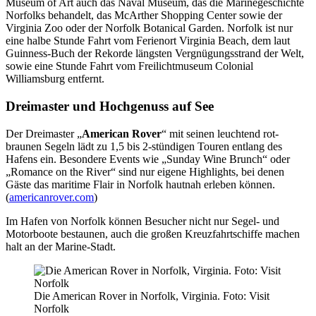
Museum of Art auch das Naval Museum, das die Marinegeschichte
Norfolks behandelt, das McArther Shopping Center sowie der
Virginia Zoo oder der Norfolk Botanical Garden. Norfolk ist nur
eine halbe Stunde Fahrt vom Ferienort Virginia Beach, dem laut
Guinness-Buch der Rekorde längsten Vergnügungsstrand der Welt,
sowie eine Stunde Fahrt vom Freilichtmuseum Colonial
Williamsburg entfernt.
Dreimaster und Hochgenuss auf See
Der Dreimaster „
American Rover
“ mit seinen leuchtend rot-
braunen Segeln lädt zu 1,5 bis 2-stündigen Touren entlang des
Hafens ein. Besondere Events wie „Sunday Wine Brunch“ oder
„Romance on the River“ sind nur eigene Highlights, bei denen
Gäste das maritime Flair in Norfolk hautnah erleben können.
(
americanrover.com
)
Im Hafen von Norfolk können Besucher nicht nur Segel- und
Motorboote bestaunen, auch die großen Kreuzfahrtschiffe machen
halt an der Marine-Stadt.
Die American Rover in Norfolk, Virginia. Foto: Visit
Norfolk