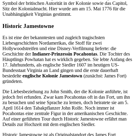
Symbol der britischen Autorität in der Kolonie sowie das Capitol,
Sitz der Kolonialmacht. Hier wurde am am 15. Mai 1776 für die
Unabhängigkeit Virginias gestimmt.
Historic Jamestowne
Es ist eine der bekanntesten und zugleich tragischsten
Liebesgeschichten Nordamerikas, die Stoff für zwei
Hollywoodstreifen und eine Disney-Verfilmung lieferte: die
Geschichte der
Indianer-Prinzessin Pocahontas
. Die Tochter des
Häuptlings Powhatan hat es wirklich gegeben. Sie lebte Anfang des
17. Jahrhunderts, als englische Siedler 1607 im heutigen US-
Bundesstaat Virginia an Land gingen und die erste dauerhaft
besiedelte
englische Kolonie Jamestown
(zunächst: James Fort)
gründeten.
Die Liebesbeziehung zu John Smith, der die Kolonie anführte, ist
jedoch frei erfunden. Zwar kam Pocahontas oft in das Fort, um ihn
zu besuchen und seine Sprache zu lernen, doch heiratete sie am 5.
April 1614 den Tabakpflanzer John Rolfe. Noch immer ist
Pocahontas eine zentrale Figur in der amerikanischen Geschichte.
Auf einer geführten Tour durch Historic Jamestowne erfährt man
Details zur Hochzeit mit dem englischen Siedler.
Historic Jamestowne ist als Originalstandort des James Fort