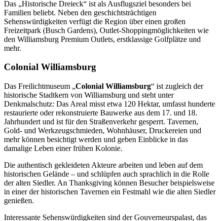
Das „Historische Dreieck“ ist als Ausflugsziel besonders bei
Familien beliebt. Neben den geschichtsträchtigen
Sehenswürdigkeiten verfügt die Region über einen großen
Freizeitpark (Busch Gardens), Outlet-Shoppingmöglichkeiten wie
den Williamsburg Premium Outlets, erstklassige Golfplätze und
mehr.
Colonial Williamsburg
Das Freilichtmuseum „
Colonial Williamsburg
“ ist zugleich der
historische Stadtkern von Williamsburg und steht unter
Denkmalschutz: Das Areal misst etwa 120 Hektar, umfasst hunderte
restaurierte oder rekonstruierte Bauwerke aus dem 17. und 18.
Jahrhundert und ist für den Straßenverkehr gesperrt. Tavernen,
Gold- und Werkzeugschmieden, Wohnhäuser, Druckereien und
mehr können besichtigt werden und geben Einblicke in das
damalige Leben einer frühen Kolonie.
Die authentisch gekleideten Akteure arbeiten und leben auf dem
historischen Gelände – und schlüpfen auch sprachlich in die Rolle
der alten Siedler. An Thanksgiving können Besucher beispielsweise
in einer der historischen Tavernen ein Festmahl wie die alten Siedler
genießen.
Interessante Sehenswürdigkeiten sind der Gouverneurspalast, das