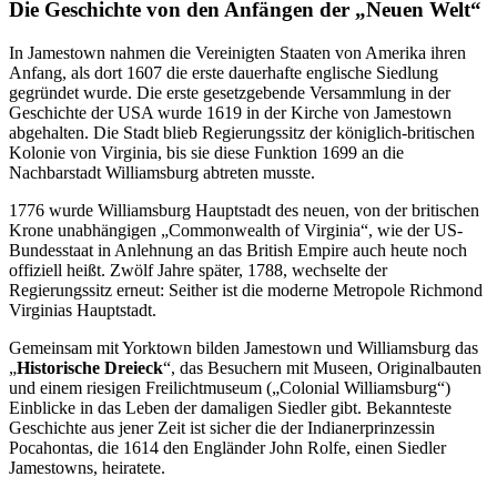
Die Geschichte von den Anfängen der „Neuen Welt“
In Jamestown nahmen die Vereinigten Staaten von Amerika ihren
Anfang, als dort 1607 die erste dauerhafte englische Siedlung
gegründet wurde. Die erste gesetzgebende Versammlung in der
Geschichte der USA wurde 1619 in der Kirche von Jamestown
abgehalten. Die Stadt blieb Regierungssitz der königlich-britischen
Kolonie von Virginia, bis sie diese Funktion 1699 an die
Nachbarstadt Williamsburg abtreten musste.
1776 wurde Williamsburg Hauptstadt des neuen, von der britischen
Krone unabhängigen „Commonwealth of Virginia“, wie der US-
Bundesstaat in Anlehnung an das British Empire auch heute noch
offiziell heißt. Zwölf Jahre später, 1788, wechselte der
Regierungssitz erneut: Seither ist die moderne Metropole Richmond
Virginias Hauptstadt.
Gemeinsam mit Yorktown bilden Jamestown und Williamsburg das
„
Historische Dreieck
“, das Besuchern mit Museen, Originalbauten
und einem riesigen Freilichtmuseum („Colonial Williamsburg“)
Einblicke in das Leben der damaligen Siedler gibt. Bekannteste
Geschichte aus jener Zeit ist sicher die der Indianerprinzessin
Pocahontas, die 1614 den Engländer John Rolfe, einen Siedler
Jamestowns, heiratete.