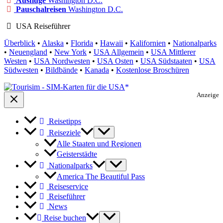
Ausflüge
Washington D.C.
Pauschalreisen
Washington D.C.
USA Reiseführer
Überblick
•
Alaska
•
Florida
•
Hawaii
•
Kalifornien
•
Nationalparks
•
Neuengland
•
New York
•
USA Allgemein
•
USA Mittlerer
Westen
•
USA Nordwesten
•
USA Osten
•
USA Südstaaten
•
USA
Südwesten
•
Bildbände
•
Kanada
•
Kostenlose Broschüren
Anzeige
Reisetipps
Reiseziele
Alle Staaten und Regionen
Geisterstädte
Nationalparks
America The Beautiful Pass
Reiseservice
Reiseführer
News
Reise buchen