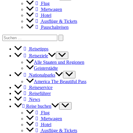
Flug
Mietwagen
Hotel
Ausflüge & Tickets
Pauschalreisen
Search
for:
Reisetipps
Reiseziele
Alle Staaten und Regionen
Geisterstädte
Nationalparks
America The Beautiful Pass
Reiseservice
Reiseführer
News
Reise buchen
Flug
Mietwagen
Hotel
Ausflüge & Tickets