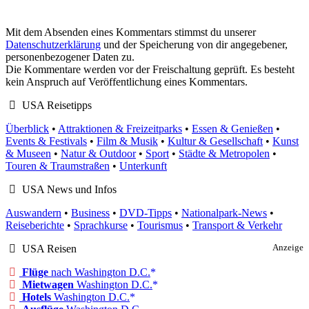
Mit dem Absenden eines Kommentars stimmst du unserer
Datenschutzerklärung
und der Speicherung von dir angegebener,
personenbezogener Daten zu.
Die Kommentare werden vor der Freischaltung geprüft. Es besteht
kein Anspruch auf Veröffentlichung eines Kommentars.
USA Reisetipps
Überblick
•
Attraktionen & Freizeitparks
•
Essen & Genießen
•
Events & Festivals
•
Film & Musik
•
Kultur & Gesellschaft
•
Kunst
& Museen
•
Natur & Outdoor
•
Sport
•
Städte & Metropolen
•
Touren & Traumstraßen
•
Unterkunft
USA News und Infos
Auswandern
•
Business
•
DVD-Tipps
•
Nationalpark-News
•
Reiseberichte
•
Sprachkurse
•
Tourismus
•
Transport & Verkehr
USA Reisen
Anzeige
Flüge
nach Washington D.C.
Mietwagen
Washington D.C.
Hotels
Washington D.C.