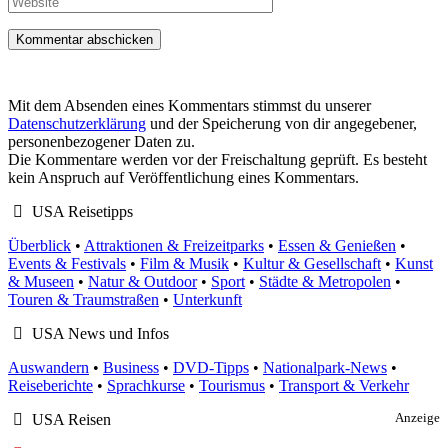
Mit dem Absenden eines Kommentars stimmst du unserer
Datenschutzerklärung
und der Speicherung von dir angegebener,
personenbezogener Daten zu.
Die Kommentare werden vor der Freischaltung geprüft. Es besteht
kein Anspruch auf Veröffentlichung eines Kommentars.
USA Reisetipps
Überblick
•
Attraktionen & Freizeitparks
•
Essen & Genießen
•
Events & Festivals
•
Film & Musik
•
Kultur & Gesellschaft
•
Kunst
& Museen
•
Natur & Outdoor
•
Sport
•
Städte & Metropolen
•
Touren & Traumstraßen
•
Unterkunft
USA News und Infos
Auswandern
•
Business
•
DVD-Tipps
•
Nationalpark-News
•
Reiseberichte
•
Sprachkurse
•
Tourismus
•
Transport & Verkehr
USA Reisen
Anzeige