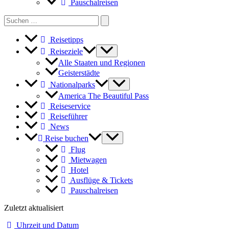
Pauschalreisen
Search
for:
Reisetipps
Reiseziele
Alle Staaten und Regionen
Geisterstädte
Nationalparks
America The Beautiful Pass
Reiseservice
Reiseführer
News
Reise buchen
Flug
Mietwagen
Hotel
Ausflüge & Tickets
Pauschalreisen
Zuletzt aktualisiert
Uhrzeit und Datum