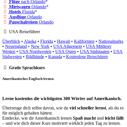
Flüge
nach Orlando
Mietwagen
Orlando
Hotels
Florida
Ausflüge
Orlando
Pauschalreisen
Orlando
USA Reiseführer
Überblick
•
Alaska
•
Florida
•
Hawaii
•
Kalifornien
•
Nationalparks
•
Neuengland
•
New York
•
USA Allgemein
•
USA Mittlerer
Westen
•
USA Nordwesten
•
USA Osten
•
USA Südstaaten
•
USA
Südwesten
•
Bildbände
•
Kanada
•
Kostenlose Broschüren
Gratis Sprachkurs
Amerikanisches Englisch lernen
Lerne kostenlos die wichtigsten 300 Wörter auf Amerikanisch.
Überzeuge dich selbst davon, wie du
viel schneller lernst
, als du es
für möglich gehalten hättest.
Entdecke, wie dir Amerikanisch lernen
Spaß macht
und
leicht fällt
– und wie dich dieser Kurs motiviert wirklich jeden Tag zu lernen.