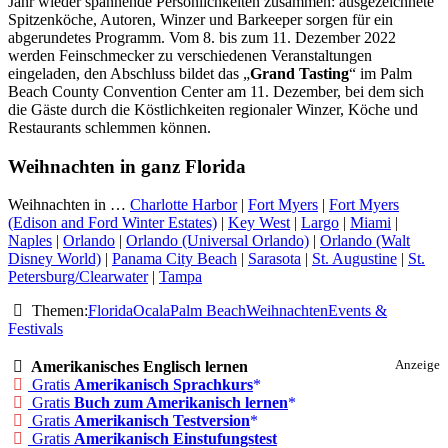
Jahr wieder spannende Persönlichkeiten zusammen: ausgezeichnete
Spitzenköche, Autoren, Winzer und Barkeeper sorgen für ein
abgerundetes Programm. Vom 8. bis zum 11. Dezember 2022
werden Feinschmecker zu verschiedenen Veranstaltungen
eingeladen, den Abschluss bildet das „
Grand Tasting
“ im Palm
Beach County Convention Center am 11. Dezember, bei dem sich
die Gäste durch die Köstlichkeiten regionaler Winzer, Köche und
Restaurants schlemmen können.
Weihnachten in ganz Florida
Weihnachten in …
Charlotte Harbor
|
Fort Myers
|
Fort Myers
(Edison and Ford Winter Estates)
|
Key West
|
Largo
|
Miami
|
Naples
|
Orlando
|
Orlando (Universal Orlando)
|
Orlando (Walt
Disney World)
|
Panama City Beach
|
Sarasota
|
St. Augustine
|
St.
Petersburg/Clearwater
|
Tampa
Themen:
Florida
Ocala
Palm Beach
Weihnachten
Events &
Festivals
Amerikanisches Englisch lernen
Anzeige
Gratis
Amerikanisch Sprachkurs
Gratis
Buch zum Amerikanisch lernen
Gratis
Amerikanisch Testversion
Gratis
Amerikanisch Einstufungstest