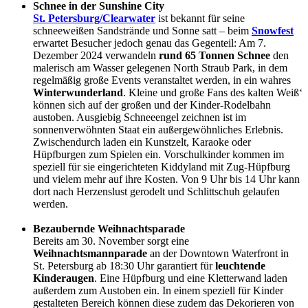
Schnee in der Sunshine City
St. Petersburg/Clearwater
ist bekannt für seine
schneeweißen Sandstrände und Sonne satt – beim
Snowfest
erwartet Besucher jedoch genau das Gegenteil: Am 7.
Dezember 2024 verwandeln
rund 65 Tonnen Schnee
den
malerisch am Wasser gelegenen North Straub Park, in dem
regelmäßig große Events veranstaltet werden, in ein wahres
Winterwunderland
. Kleine und große Fans des kalten Weiß‘
können sich auf der großen und der Kinder-Rodelbahn
austoben. Ausgiebig Schneeengel zeichnen ist im
sonnenverwöhnten Staat ein außergewöhnliches Erlebnis.
Zwischendurch laden ein Kunstzelt, Karaoke oder
Hüpfburgen zum Spielen ein. Vorschulkinder kommen im
speziell für sie eingerichteten Kiddyland mit Zug-Hüpfburg
und vielem mehr auf ihre Kosten. Von 9 Uhr bis 14 Uhr kann
dort nach Herzenslust gerodelt und Schlittschuh gelaufen
werden.
Bezaubernde Weihnachtsparade
Bereits am 30. November sorgt eine
Weihnachtsmannparade
an der Downtown Waterfront in
St. Petersburg ab 18:30 Uhr garantiert für
leuchtende
Kinderaugen
. Eine Hüpfburg und eine Kletterwand laden
außerdem zum Austoben ein. In einem speziell für Kinder
gestalteten Bereich können diese zudem das Dekorieren von