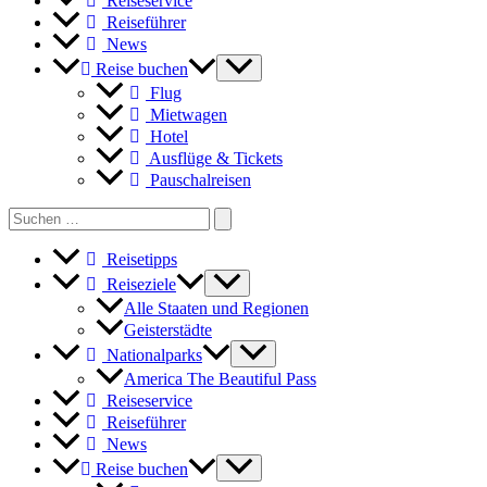
Reiseservice
Reiseführer
News
Reise buchen
Flug
Mietwagen
Hotel
Ausflüge & Tickets
Pauschalreisen
Search
for:
Reisetipps
Reiseziele
Alle Staaten und Regionen
Geisterstädte
Nationalparks
America The Beautiful Pass
Reiseservice
Reiseführer
News
Reise buchen