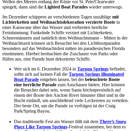
Wellen des Meeres entlang der Küste vor St. Pete/Clearwater
spiegelt, dann sind die
Lighted Boat Parades
wieder unterwegs.
Im Dezember schippern an verschiedenen Tagen unzählige
mit
Lichterketten und Weihnachtsdekoration verzierte Boote
in
einer Karawane über das Wasser und verbreiten herrliche
Feststimmung: Funkelnde Schiffe verziert mit Lichterketten,
Schneemännern und natürlich dem Weihnachtsmann – Mitten in der
Weihnachtszeit können sich Besucher bei den Lichtbootparaden
besonders auf das Weihnachtsfest mitten im paradiesischen Florida
einstimmen. Hierbei beobachten die Zuschauer von Parks oder
Häfen aus, eine Parade bunt dekorierter Schiffe.
Wer sich im 6. Dezember 2024 in
Tarpon Springs
befindet,
sollte sich auf keinen Fall die
Tarpon Springs Illuminated
Boat Parade
entgehen lassen, bei der
beleuchtete Boote
eine herrliche Parade
zum Anschauen bieten. Hier können
die Besucher dabei sein, wenn Santa höchstpersönlich auf
einem der Boote den Anclote River hinunter fährt und in die
Bucht einläuft, um anschließend viele Leckereien zu verteilen.
Der beste Ort, um die Parade zu verfolgen ist der Craig
Park/Spring Bayou.
Das traditionelle Fest am Wasser fällt mit dem
There’s Snow
Place Like Tarpon Springs
-Festival zusammen, bei dem es