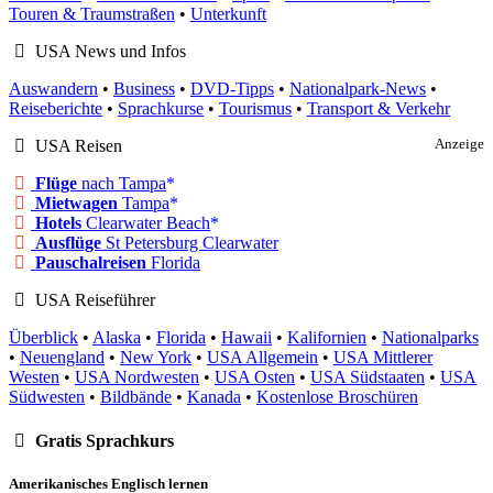
Touren & Traumstraßen
•
Unterkunft
USA News und Infos
Auswandern
•
Business
•
DVD-Tipps
•
Nationalpark-News
•
Reiseberichte
•
Sprachkurse
•
Tourismus
•
Transport & Verkehr
USA Reisen
Anzeige
Flüge
nach Tampa
Mietwagen
Tampa
Hotels
Clearwater Beach
Ausflüge
St Petersburg Clearwater
Pauschalreisen
Florida
USA Reiseführer
Überblick
•
Alaska
•
Florida
•
Hawaii
•
Kalifornien
•
Nationalparks
•
Neuengland
•
New York
•
USA Allgemein
•
USA Mittlerer
Westen
•
USA Nordwesten
•
USA Osten
•
USA Südstaaten
•
USA
Südwesten
•
Bildbände
•
Kanada
•
Kostenlose Broschüren
Gratis Sprachkurs
Amerikanisches Englisch lernen