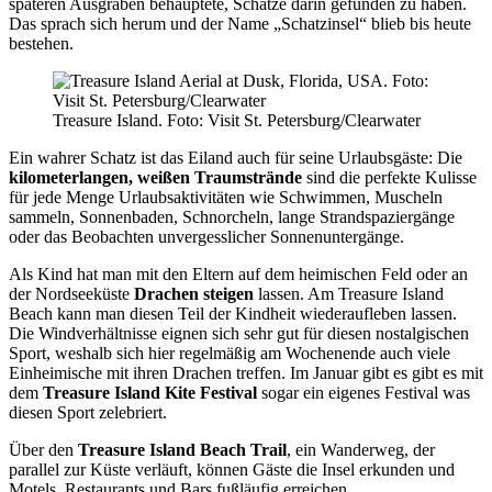
späteren Ausgraben behauptete, Schätze darin gefunden zu haben.
Das sprach sich herum und der Name „Schatzinsel“ blieb bis heute
bestehen.
Treasure Island. Foto: Visit St. Petersburg/Clearwater
Ein wahrer Schatz ist das Eiland auch für seine Urlaubsgäste: Die
kilometerlangen, weißen Traumstrände
sind die perfekte Kulisse
für jede Menge Urlaubsaktivitäten wie Schwimmen, Muscheln
sammeln, Sonnenbaden, Schnorcheln, lange Strandspaziergänge
oder das Beobachten unvergesslicher Sonnenuntergänge.
Als Kind hat man mit den Eltern auf dem heimischen Feld oder an
der Nordseeküste
Drachen steigen
lassen. Am Treasure Island
Beach kann man diesen Teil der Kindheit wiederaufleben lassen.
Die Windverhältnisse eignen sich sehr gut für diesen nostalgischen
Sport, weshalb sich hier regelmäßig am Wochenende auch viele
Einheimische mit ihren Drachen treffen. Im Januar gibt es gibt es mit
dem
Treasure Island Kite Festival
sogar ein eigenes Festival was
diesen Sport zelebriert.
Über den
Treasure Island Beach Trail
, ein Wanderweg, der
parallel zur Küste verläuft, können Gäste die Insel erkunden und
Motels, Restaurants und Bars fußläufig erreichen.