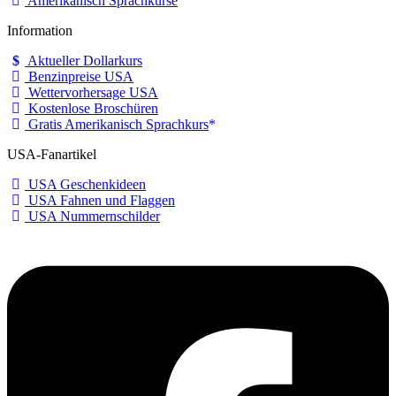
Amerikanisch Sprachkurse
Information
Aktueller Dollarkurs
Benzinpreise USA
Wettervorhersage USA
Kostenlose Broschüren
Gratis Amerikanisch Sprachkurs
USA-Fanartikel
USA Geschenkideen
USA Fahnen und Flaggen
USA Nummernschilder