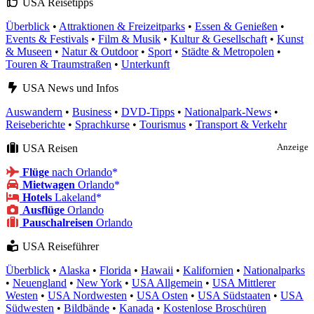
USA Reisetipps
Überblick
•
Attraktionen & Freizeitparks
•
Essen & Genießen
•
Events & Festivals
•
Film & Musik
•
Kultur & Gesellschaft
•
Kunst
& Museen
•
Natur & Outdoor
•
Sport
•
Städte & Metropolen
•
Touren & Traumstraßen
•
Unterkunft
USA News und Infos
Auswandern
•
Business
•
DVD-Tipps
•
Nationalpark-News
•
Reiseberichte
•
Sprachkurse
•
Tourismus
•
Transport & Verkehr
USA Reisen
Anzeige
Flüge
nach Orlando
Mietwagen
Orlando
Hotels
Lakeland
Ausflüge
Orlando
Pauschalreisen
Orlando
USA Reiseführer
Überblick
•
Alaska
•
Florida
•
Hawaii
•
Kalifornien
•
Nationalparks
•
Neuengland
•
New York
•
USA Allgemein
•
USA Mittlerer
Westen
•
USA Nordwesten
•
USA Osten
•
USA Südstaaten
•
USA
Südwesten
•
Bildbände
•
Kanada
•
Kostenlose Broschüren