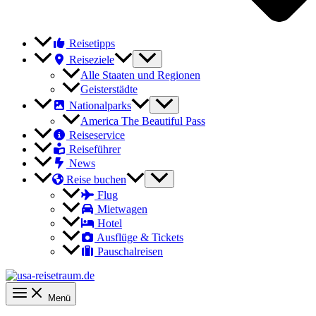
Reisetipps
Reiseziele
Alle Staaten und Regionen
Geisterstädte
Nationalparks
America The Beautiful Pass
Reiseservice
Reiseführer
News
Reise buchen
Flug
Mietwagen
Hotel
Ausflüge & Tickets
Pauschalreisen
Menü