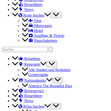
Reiseführer
News
Reise buchen
Flug
Mietwagen
Hotel
Ausflüge & Tickets
Pauschalreisen
Search
for:
Reisetipps
Reiseziele
Alle Staaten und Regionen
Geisterstädte
Nationalparks
America The Beautiful Pass
Reiseservice
Reiseführer
News
Reise buchen