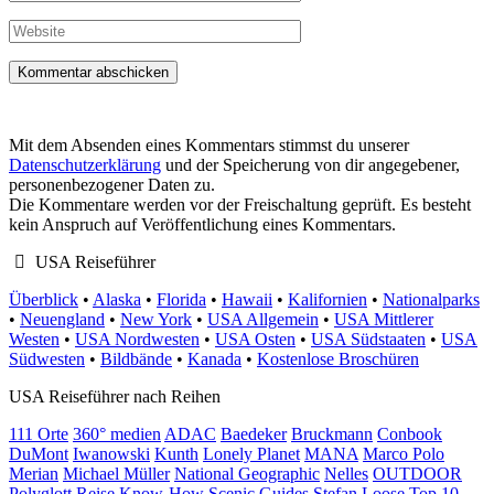
Mail-
Adresse
Website
Mit dem Absenden eines Kommentars stimmst du unserer
Datenschutzerklärung
und der Speicherung von dir angegebener,
personenbezogener Daten zu.
Die Kommentare werden vor der Freischaltung geprüft. Es besteht
kein Anspruch auf Veröffentlichung eines Kommentars.
USA Reiseführer
Überblick
•
Alaska
•
Florida
•
Hawaii
•
Kalifornien
•
Nationalparks
•
Neuengland
•
New York
•
USA Allgemein
•
USA Mittlerer
Westen
•
USA Nordwesten
•
USA Osten
•
USA Südstaaten
•
USA
Südwesten
•
Bildbände
•
Kanada
•
Kostenlose Broschüren
USA Reiseführer nach Reihen
111 Orte
360° medien
ADAC
Baedeker
Bruckmann
Conbook
DuMont
Iwanowski
Kunth
Lonely Planet
MANA
Marco Polo
Merian
Michael Müller
National Geographic
Nelles
OUTDOOR
Polyglott
Reise Know-How
Scenic Guides
Stefan Loose
Top 10