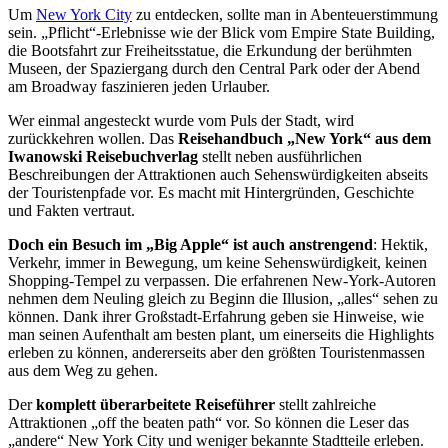
Um
New York City
zu entdecken, sollte man in Abenteuerstimmung
sein. „Pflicht“-Erlebnisse wie der Blick vom Empire State Building,
die Bootsfahrt zur Freiheitsstatue, die Erkundung der berühmten
Museen, der Spaziergang durch den Central Park oder der Abend
am Broadway faszinieren jeden Urlauber.
Wer einmal angesteckt wurde vom Puls der Stadt, wird
zurückkehren wollen. Das
Reisehandbuch „New York“ aus dem
Iwanowski Reisebuchverlag
stellt neben ausführlichen
Beschreibungen der Attraktionen auch Sehenswürdigkeiten abseits
der Touristenpfade vor. Es macht mit Hintergründen, Geschichte
und Fakten vertraut.
Doch ein Besuch im „Big Apple“ ist auch anstrengend
: Hektik,
Verkehr, immer in Bewegung, um keine Sehenswürdigkeit, keinen
Shopping-Tempel zu verpassen. Die erfahrenen New-York-Autoren
nehmen dem Neuling gleich zu Beginn die Illusion, „alles“ sehen zu
können. Dank ihrer Großstadt-Erfahrung geben sie Hinweise, wie
man seinen Aufenthalt am besten plant, um einerseits die Highlights
erleben zu können, andererseits aber den größten Touristenmassen
aus dem Weg zu gehen.
Der
komplett überarbeitete Reiseführer
stellt zahlreiche
Attraktionen „off the beaten path“ vor. So können die Leser das
„andere“ New York City und weniger bekannte Stadtteile erleben.