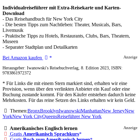
Individualreiseführer mit Extra-Reisekarte und Karten-
Download
- Das Reisehandbuch für New York City
- Die besten Tipps zum Nachtleben: Theater, Musicals, Bars,
Livemusik
- Praktische Tipps zu Hotels, Restaurants, Clubs, Bars, Theatern,
Museen
- Separater Stadtplan und Detailkarten
New
Bei Amazon kaufen
Anzeige
York
Herausgeber: Iwanowski's Reisebuchverlag, 8. Edition 2023, ISBN:
-
9783861972372
Reiseführer
von
* Für Links die mit einem Stern markiert sind, erhalten wir eine
Iwanowski
Provision, wenn über den verlinkten Anbieter ein Kauf oder eine
Buchung zustande kommt. Für den Käufer entstehen dadurch keine
Mehrkosten. Für das reine Setzen des Links erhalten wir kein Geld.
Themen:
Bronx
Brooklyn
Iwanowski
Manhattan
New Jersey
New
York
New York City
Queens
Reiseführer New York
Amerikanisches Englisch lernen
Anzeige
Gratis
Amerikanisch Sprachkurs
Gratis
Buch zum Amerikanisch lernen