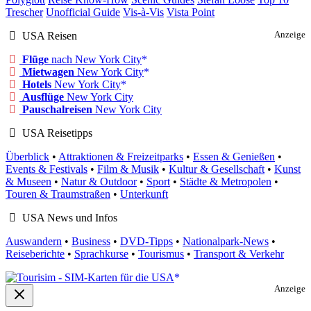
Trescher
Unofficial Guide
Vis-à-Vis
Vista Point
USA Reisen
Anzeige
Flüge
nach New York City
Mietwagen
New York City
Hotels
New York City
Ausflüge
New York City
Pauschalreisen
New York City
USA Reisetipps
Überblick
•
Attraktionen & Freizeitparks
•
Essen & Genießen
•
Events & Festivals
•
Film & Musik
•
Kultur & Gesellschaft
•
Kunst
& Museen
•
Natur & Outdoor
•
Sport
•
Städte & Metropolen
•
Touren & Traumstraßen
•
Unterkunft
USA News und Infos
Auswandern
•
Business
•
DVD-Tipps
•
Nationalpark-News
•
Reiseberichte
•
Sprachkurse
•
Tourismus
•
Transport & Verkehr
Anzeige