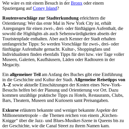
Wie wäre es mit einem Besuch in der
Bronx
oder einem
Spaziergang auf
Coney Island
?
Routenvorschläge zur Stadterkundung
erleichtern die
Orientierung: Wer das erste Mal in New York City ist, erhält
Anregungen für einen zwei-, drei- oder fünftägigen Aufenthalt, die
sowohl die Highlights als auch Sehenswürdigkeiten abseits der
Touristenpfade enthalten. Aber auch Kenner der Stadt erhalten
umfangreiche Tipps: So werden Vorschläge für zwei-, drei- oder
fünftägige Aufenthalte gemacht. Kultur-, Shoppingfans und
Individualisten finden ebenfalls Tipps für drei bzw. vier Tage voller
Museen, Galerien, Kaufhäusern, Läden oder Radtouren in der
Megacity.
Ein
allgemeiner Teil
am Anfang des Buches gibt eine Einführung
in die Geschichte und Kultur der Stadt.
Allgemeine Reisetipps von
A–Z
sowie aktuelle Einschätzungen der Kosten eines New-York-
Besuchs helfen bei der Planung und Orientierung vor Ort. Dazu
kommen unzählige praktische Tipps zu Hotels, Restaurants, Clubs,
Bars, Theatern, Museen und Kuriosem samt Preisangaben.
Exkurse
erläutern bekannte und weniger bekannte Aspekte der
Millionenmetropole – die Themen reichen von einem „Kirchen-
Knigge“ über die Jazz- und Blues-Musiker-Szene in Queens bis zu
der Geschichte, wie die Canal Street zu ihrem Namen kam.