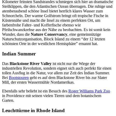
Kilometer feinsten Sandstrandes schmiegen sich hier an dramatische
Steilklippen, die den Atlantischen Ozean überragen. Die ruhige und
atemberaubend schöne Insel bietet herrlich klares Wasser zum
Schnorcheln. Der warme Golfstrom bringt oft tropische Fische in
Küstennähe und macht die Insel zu einem perfekten Ort, um
farbenfrohe Falter- und Kofferfische ebenso wie
Pfeilschwanzkrebse aus der Nähe zu beobachten. Es ist somit kein
Wunder, dass die
Nature Conservancy
, eine gemeinnützige
Naturschutzorganisation, Block Island zu einem “der 12 letzten
schönsten Orte in der westlichen Hemisphäre” ernannt hat.
Indian Summer
Das
Blackstone River Valley
ist nicht nur die Wiege der
industriellen Revolution, sondern eignet sich auch perfekt für einen
tollen Ausflug in die Natur, vor allem zur Zeit des Indian Summer.
Bei
Bootstouren
geht es auf dem Blackstone River bis zur Slater
Mill, der ersten Wassermühle Nordamerikas.
Ebenfalls sehr beliebt ist ein Besuch des
Roger Williams Park Zoo
in Providence mit seinen vielen Tieren und dem botanischem
Garten.
Leuchttürme in Rhode Island