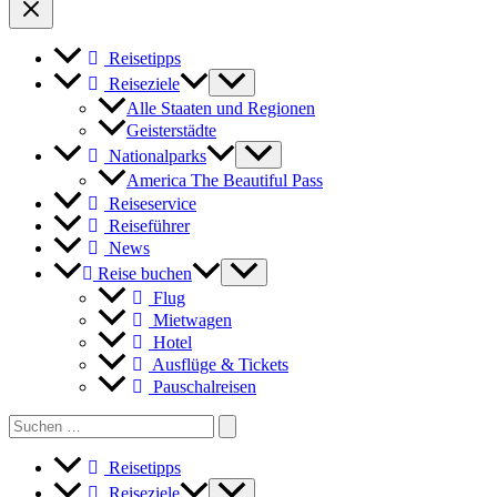
Reisetipps
Reiseziele
Alle Staaten und Regionen
Geisterstädte
Nationalparks
America The Beautiful Pass
Reiseservice
Reiseführer
News
Reise buchen
Flug
Mietwagen
Hotel
Ausflüge & Tickets
Pauschalreisen
Search
for:
Reisetipps
Reiseziele