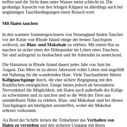
treffen und die Sicht dann unter Wasser meist schlecht ist. Die
großartige Aussicht von den felsigen Klippen ist allerdings auch bei
ungünstigen Tauchbedingungen einen Besuch wert.
Mit Haien tauchen
In den warmen Sommergewässern von Neuengland finden Taucher
vor der Küste von Rhode Island einige der besten Tauchspots
weltweit, um
Blau- und Makohaie
zu erleben. Mit einem Hai zu
tauchen ist sicher einer der Höhepunkte im Leben eines Tauchers.
Sie sind aufregend zu beobachten und ihr Adrenalin ist ansteckend.
Die Haisaison in Rhode Island dauert jedes Jahr von Juni bis
August. Das Meer ist zu dieser Jahreszeit voller Leben und angefüllt
mit Nahrung für die wandernden Haie. Viele Tauchanbieter führen
Käfigtauchgänge
durch, die eine sichere Begegnung mit den
Raubfischen ermöglichen. Einige bieten jedoch als besonderen
Nervenkitzel die Möglichkeit, mit Haien auch außerhalb des Käfigs
zu schwimmen und zu tauchen und so die Welt der Tiere aus
unmittelbarer Nähe zu erleben. Blau- und Makohaie sind bei diesen
Tauchgängen am häufigsten anzutreffen, wobei der Makohai
seltener vorkommt.
An Bord der Schiffe lernen die Teilnehmer das
Verhalten von
Haien zu verstehen
und den sicheren Umgang mit ihnen