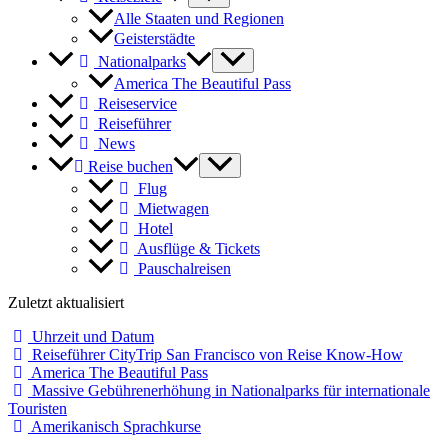
Alle Staaten und Regionen
Geisterstädte
Nationalparks
America The Beautiful Pass
Reiseservice
Reiseführer
News
Reise buchen
Flug
Mietwagen
Hotel
Ausflüge & Tickets
Pauschalreisen
Zuletzt aktualisiert
Uhrzeit und Datum
Reiseführer CityTrip San Francisco von Reise Know-How
America The Beautiful Pass
Massive Gebührenerhöhung in Nationalparks für internationale
Touristen
Amerikanisch Sprachkurse