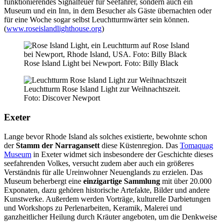
funktionierendes Signalfeuer für Seefahrer, sondern auch ein
Museum und ein Inn, in dem Besucher als Gäste übernachten oder
für eine Woche sogar selbst Leuchtturmwärter sein können.
(
www.roseislandlighthouse.org
)
Rose Island Light bei Newport. Foto: Billy Black
Leuchtturm Rose Island Light zur Weihnachtszeit.
Foto: Discover Newport
Exeter
Lange bevor Rhode Island als solches existierte, bewohnte schon
der
Stamm der Narragansett
diese Küstenregion. Das
Tomaquag
Museum
in Exeter widmet sich insbesondere der Geschichte dieses
seefahrenden Volkes, versucht zudem aber auch ein größeres
Verständnis für alle Ureinwohner Neuenglands zu erzielen. Das
Museum beherbergt eine
einzigartige Sammlung
mit über 20.000
Exponaten, dazu gehören historische Artefakte, Bilder und andere
Kunstwerke. Außerdem werden Vorträge, kulturelle Darbietungen
und Workshops zu Perlenarbeiten, Keramik, Malerei und
ganzheitlicher Heilung durch Kräuter angeboten, um die Denkweise