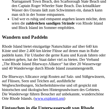
Narragansett Town Beach, den Scarborough State Beach und
den Captain Roger Wheeler State Beach. Das kristallklare
Wasser des Ozeans lädt zum Schwimmen ein, danach kann
man sich in der Sonne entspannen.
Und wer es ruhig und entspannt angehen lassen möchte, dem
seien die
zahlreichen sandigen Strände
von Rhode Island
und Block Island im Sommer empfohlen.
Wandern und Paddeln
Rhode Island bietet einzigartige Naturschätze auf über 640 km
Küste und über 2.400 km kleine Flüsse auf denen man in Ruhe
paddeln kann. Für Urlauber die gerne Kanu und Kayak fahren oder
wandern gehen, hat der Staat daher viel zu bieten. Der Verband
„The Rhode Island Blueways Alliance“ hat über 20 Wasserwege
und 40 Wanderwege durch Rhode Island zusammengestellt.
Die Blueways Allicance zeigt Routen auf Salz- und Süßgewässern,
auf Flüssen, Seen und Teichen auf, ausführliche
Wegbeschreibungen, Sicherheitshinweise und oft gespickt mit
historischen und ökologischen Hintergrundwissen des Gebietes.
Die Wanderwege führen Besucher auf unbekannte, wunderschöne
Orte Rhode Islands. (
www.exploreri.org
)
Eintauchen in die Unterwasserwelt von Rhode