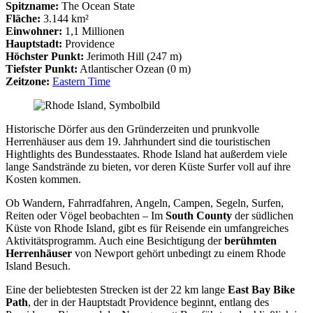
Spitzname:
The Ocean State
Fläche:
3.144 km²
Einwohner:
1,1 Millionen
Hauptstadt:
Providence
Höchster Punkt:
Jerimoth Hill (247 m)
Tiefster Punkt:
Atlantischer Ozean (0 m)
Zeitzone:
Eastern Time
Historische Dörfer aus den Gründerzeiten und prunkvolle
Herrenhäuser aus dem 19. Jahrhundert sind die touristischen
Hightlights des Bundesstaates. Rhode Island hat außerdem viele
lange Sandstrände zu bieten, vor deren Küste Surfer voll auf ihre
Kosten kommen.
Ob Wandern, Fahrradfahren, Angeln, Campen, Segeln, Surfen,
Reiten oder Vögel beobachten – Im
South County
der südlichen
Küste von Rhode Island, gibt es für Reisende ein umfangreiches
Aktivitätsprogramm. Auch eine Besichtigung der
berühmten
Herrenhäuser
von Newport gehört unbedingt zu einem Rhode
Island Besuch.
Eine der beliebtesten Strecken ist der 22 km lange
East Bay Bike
Path
, der in der Hauptstadt Providence beginnt, entlang des