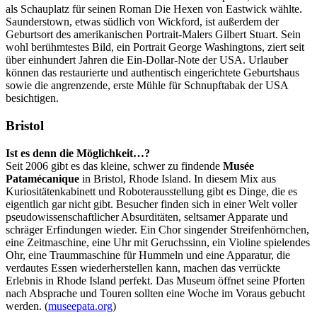
als Schauplatz für seinen Roman Die Hexen von Eastwick wählte.
Saunderstown, etwas südlich von Wickford, ist außerdem der
Geburtsort des amerikanischen Portrait-Malers Gilbert Stuart. Sein
wohl berühmtestes Bild, ein Portrait George Washingtons, ziert seit
über einhundert Jahren die Ein-Dollar-Note der USA. Urlauber
können das restaurierte und authentisch eingerichtete Geburtshaus
sowie die angrenzende, erste Mühle für Schnupftabak der USA
besichtigen.
Bristol
Ist es denn die Möglichkeit…?
Seit 2006 gibt es das kleine, schwer zu findende
Musée
Patamécanique
in Bristol, Rhode Island. In diesem Mix aus
Kuriositätenkabinett und Roboterausstellung gibt es Dinge, die es
eigentlich gar nicht gibt. Besucher finden sich in einer Welt voller
pseudowissenschaftlicher Absurditäten, seltsamer Apparate und
schräger Erfindungen wieder. Ein Chor singender Streifenhörnchen,
eine Zeitmaschine, eine Uhr mit Geruchssinn, ein Violine spielendes
Ohr, eine Traummaschine für Hummeln und eine Apparatur, die
verdautes Essen wiederherstellen kann, machen das verrückte
Erlebnis in Rhode Island perfekt. Das Museum öffnet seine Pforten
nach Absprache und Touren sollten eine Woche im Voraus gebucht
werden. (
museepata.org
)