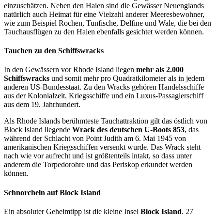
einzuschätzen. Neben den Haien sind die Gewässer Neuenglands
natürlich auch Heimat für eine Vielzahl anderer Meeresbewohner,
wie zum Beispiel Rochen, Tunfische, Delfine und Wale, die bei den
Tauchausflügen zu den Haien ebenfalls gesichtet werden können.
Tauchen zu den Schiffswracks
In den Gewässern vor Rhode Island liegen
mehr als 2.000
Schiffswracks
und somit mehr pro Quadratkilometer als in jedem
anderen US-Bundesstaat. Zu den Wracks gehören Handelsschiffe
aus der Kolonialzeit, Kriegsschiffe und ein Luxus-Passagierschiff
aus dem 19. Jahrhundert.
Als Rhode Islands berühmteste Tauchattraktion gilt das östlich von
Block Island liegende
Wrack des deutschen U-Boots 853
, das
während der Schlacht von Point Judith am 6. Mai 1945 von
amerikanischen Kriegsschiffen versenkt wurde. Das Wrack steht
nach wie vor aufrecht und ist größtenteils intakt, so dass unter
anderem die Torpedorohre und das Periskop erkundet werden
können.
Schnorcheln auf Block Island
Ein absoluter Geheimtipp ist die kleine Insel
Block Island
. 27